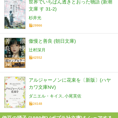
世界でいちばん透きとおった物語 (新潮
文庫 す 31-2)
杉井光
29966
傲慢と善良 (朝日文庫)
辻村深月
42552
アルジャーノンに花束を〔新版〕(ハヤ
カワ文庫NV)
ダニエル・キイス
小尾芙佐
24148