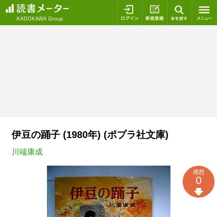
ログイン
新規登録
本を探
伊豆の踊子 (1980年) (ポプラ社文庫)
川端康成
感想
0