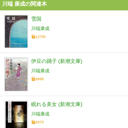
川端 康成の関連本
雪国
川端康成
12795
伊豆の踊子 (新潮文庫)
川端康成
9898
眠れる美女 (新潮文庫)
川端康成
6075