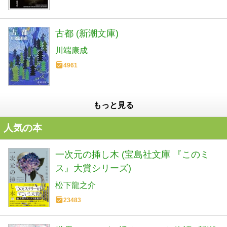
古都 (新潮文庫)
川端康成
4961
もっと見る
人気の本
一次元の挿し木 (宝島社文庫 『このミ
ス』大賞シリーズ)
松下龍之介
23483