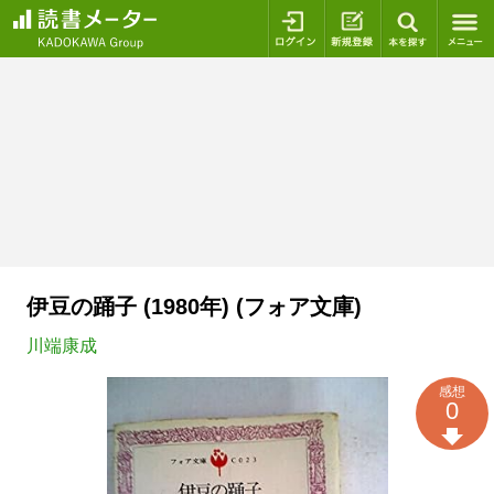
ログイン
新規登録
本を探
伊豆の踊子 (1980年) (フォア文庫)
川端康成
感想
0