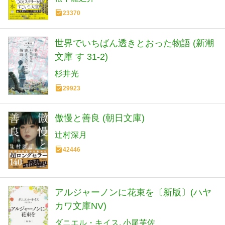
23370
世界でいちばん透きとおった物語 (新潮
文庫 す 31-2)
杉井光
29923
傲慢と善良 (朝日文庫)
辻村深月
42446
アルジャーノンに花束を〔新版〕(ハヤ
カワ文庫NV)
ダニエル・キイス
小尾芙佐