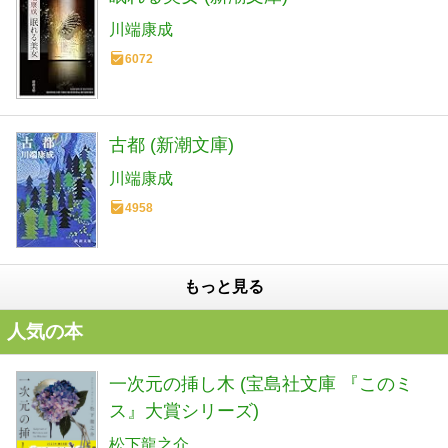
川端康成
6072
古都 (新潮文庫)
川端康成
4958
もっと見る
人気の本
一次元の挿し木 (宝島社文庫 『このミ
ス』大賞シリーズ)
松下龍之介