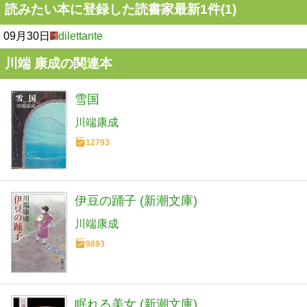
読みたい本に登録した読書家最新1件(1)
09月30日
dilettante
川端 康成の関連本
雪国
川端康成
12793
伊豆の踊子 (新潮文庫)
川端康成
9893
眠れる美女 (新潮文庫)