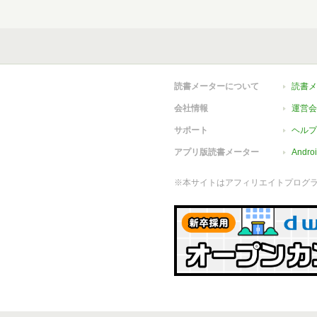
読書メーターについて
読書メ
会社情報
運営会
サポート
ヘルプ
アプリ版読書メーター
Andr
※本サイトはアフィリエイトプログ