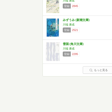
川端 康成
登録
2845
みずうみ (新潮文庫)
川端 康成
登録
2521
雪国 (角川文庫)
川端 康成
登録
2295
もっと見る