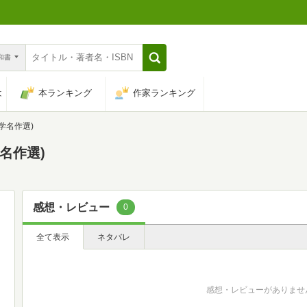
n和書
は
本ランキング
作家ランキング
文学名作選)
学名作選)
感想・レビュー
0
全て表示
ネタバレ
感想・レビューがありませ