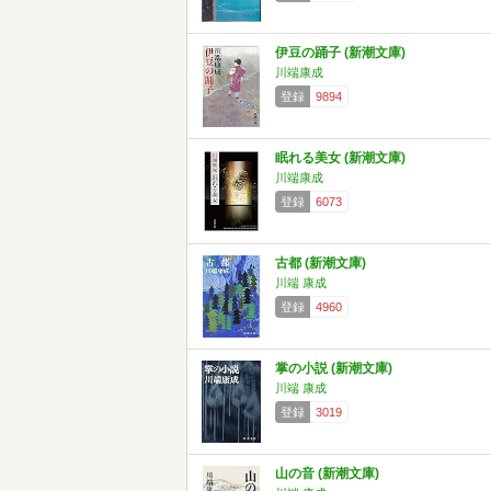
伊豆の踊子 (新潮文庫)
川端康成
登録
9894
眠れる美女 (新潮文庫)
川端康成
登録
6073
古都 (新潮文庫)
川端 康成
登録
4960
掌の小説 (新潮文庫)
川端 康成
登録
3019
山の音 (新潮文庫)