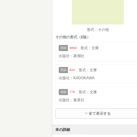
形式：その他
その他の形式（β版）
形式：文庫
登録
9894
出版社：新潮社
形式：文庫
登録
824
出版社：KADOKAWA
形式：文庫
登録
776
出版社：集英社
全て表示する
本の詳細