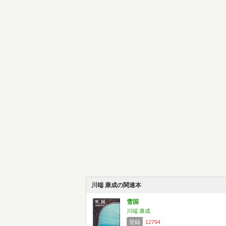
川端 康成の関連本
雪国
川端 康成
登録
12794