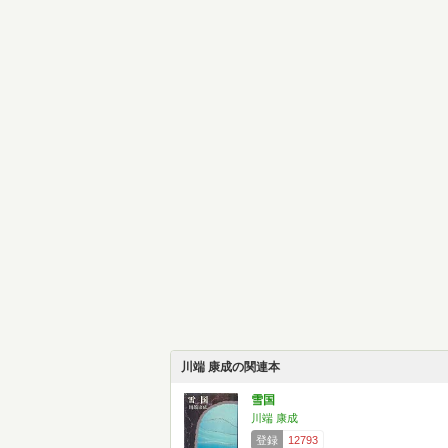
川端 康成の関連本
雪国
川端 康成
登録
12793