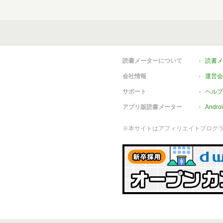
読書メーターについて
読書メ
会社情報
運営会
サポート
ヘルプ
アプリ版読書メーター
Andr
※本サイトはアフィリエイトプログ