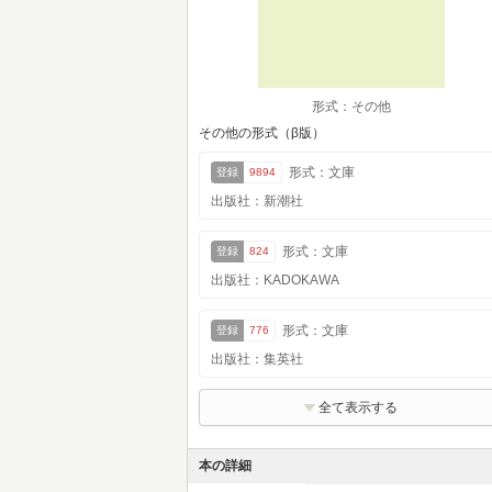
形式：その他
その他の形式（β版）
形式：文庫
登録
9894
出版社：新潮社
形式：文庫
登録
824
出版社：KADOKAWA
形式：文庫
登録
776
出版社：集英社
全て表示する
本の詳細