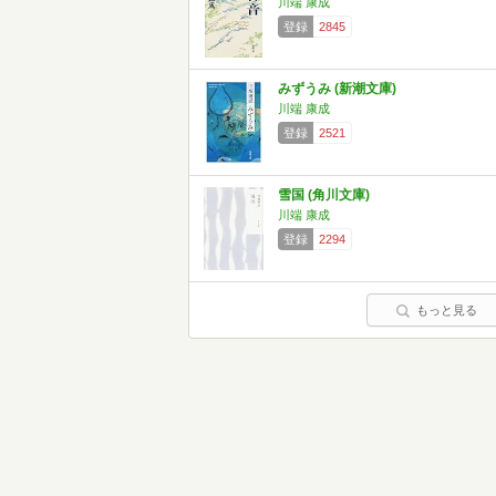
川端 康成
登録
2845
みずうみ (新潮文庫)
川端 康成
登録
2521
雪国 (角川文庫)
川端 康成
登録
2294
もっと見る