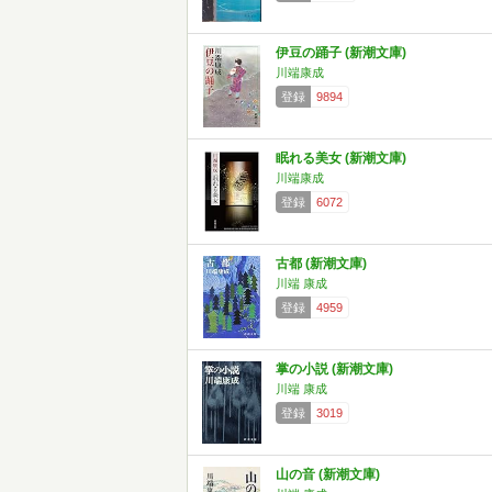
伊豆の踊子 (新潮文庫)
川端康成
登録
9894
眠れる美女 (新潮文庫)
川端康成
登録
6072
古都 (新潮文庫)
川端 康成
登録
4959
掌の小説 (新潮文庫)
川端 康成
登録
3019
山の音 (新潮文庫)