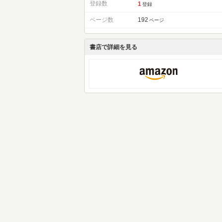
登録数
1
登録
ページ数
192
ページ
書店で詳細を見る