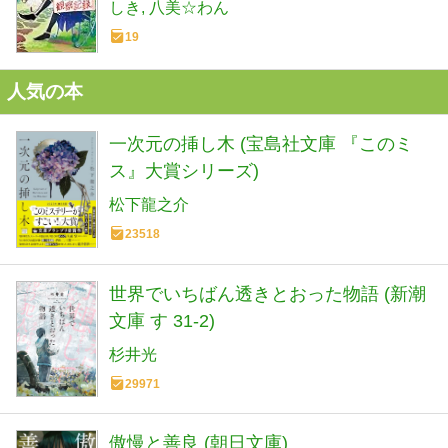
しき
八美☆わん
19
人気の本
一次元の挿し木 (宝島社文庫 『このミ
ス』大賞シリーズ)
松下龍之介
23518
世界でいちばん透きとおった物語 (新潮
文庫 す 31-2)
杉井光
29971
傲慢と善良 (朝日文庫)