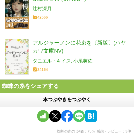
辻村深月
42566
アルジャーノンに花束を〔新版〕(ハヤ
カワ文庫NV)
ダニエル・キイス
小尾芙佐
24154
蜘蛛の糸をシェアする
本つぶやきをつぶやく
蜘蛛の糸
の
評価
75
％
感想・レビュー
3
件