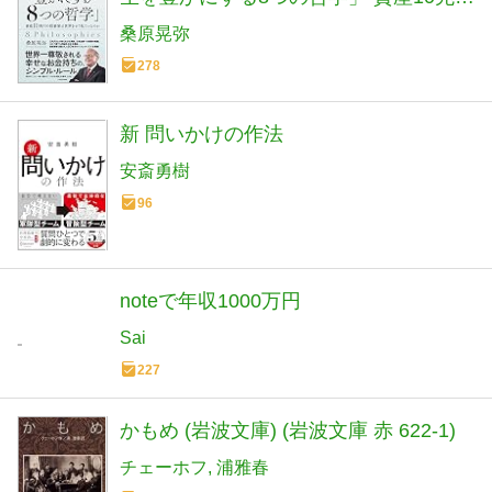
の投資家は世界をどう見ているのか
桑原晃弥
278
新 問いかけの作法
安斎勇樹
96
noteで年収1000万円
Sai
227
かもめ (岩波文庫) (岩波文庫 赤 622-1)
チェーホフ
浦雅春