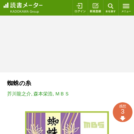
ログイン
新規登録
本を探
蜘蛛の糸
芥川龍之介
,
森本栄浩
,
ＭＢＳ
感想
3