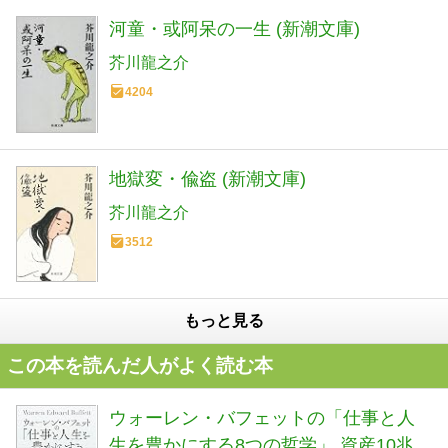
河童・或阿呆の一生 (新潮文庫)
芥川龍之介
4204
地獄変・偸盗 (新潮文庫)
芥川龍之介
3512
もっと見る
この本を読んだ人がよく読む本
ウォーレン・バフェットの「仕事と人
生を豊かにする8つの哲学」 資産10兆円