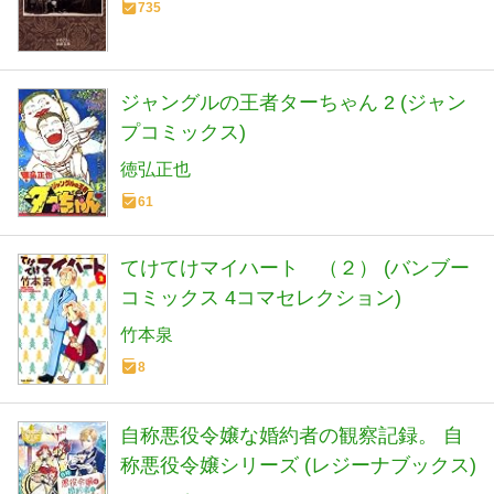
735
ジャングルの王者ターちゃん 2 (ジャン
プコミックス)
徳弘正也
61
てけてけマイハート （２） (バンブー
コミックス 4コマセレクション)
竹本泉
8
自称悪役令嬢な婚約者の観察記録。 自
称悪役令嬢シリーズ (レジーナブックス)