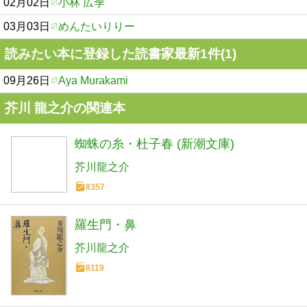
02月02日
小林 広季
03月03日
めんたいりりー
読みたい本に登録した読書家最新1件(1)
09月26日
Aya Murakami
芥川 龍之介の関連本
蜘蛛の糸・杜子春 (新潮文庫)
芥川龍之介
8357
羅生門・鼻
芥川龍之介
8119