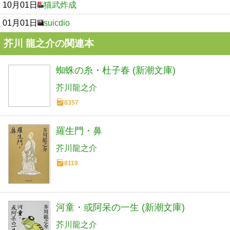
10月01日
猫武炸成
01月01日
suicdio
芥川 龍之介の関連本
蜘蛛の糸・杜子春 (新潮文庫)
芥川龍之介
8357
羅生門・鼻
芥川龍之介
8119
河童・或阿呆の一生 (新潮文庫)
芥川龍之介