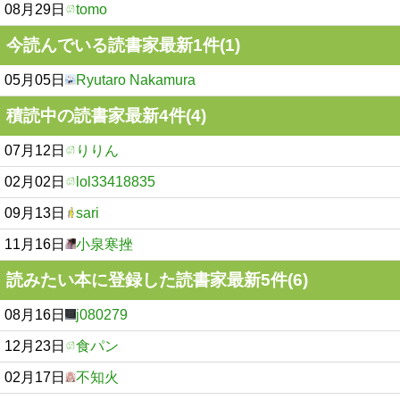
08月29日
tomo
今読んでいる読書家最新1件(1)
05月05日
Ryutaro Nakamura
積読中の読書家最新4件(4)
07月12日
りりん
02月02日
lol33418835
09月13日
sari
11月16日
小泉寒挫
読みたい本に登録した読書家最新5件(6)
08月16日
j080279
12月23日
食パン
02月17日
不知火