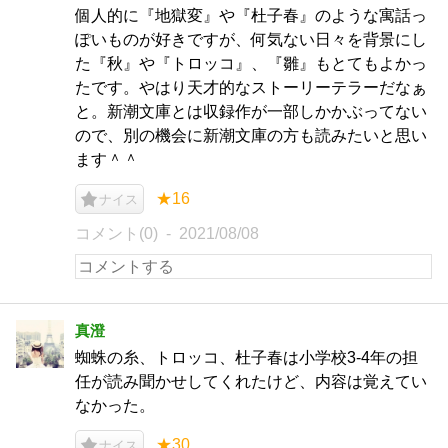
個人的に『地獄変』や『杜子春』のような寓話っ
ぽいものが好きですが、何気ない日々を背景にし
た『秋』や『トロッコ』、『雛』もとてもよかっ
たです。やはり天才的なストーリーテラーだなぁ
と。新潮文庫とは収録作が一部しかかぶってない
ので、別の機会に新潮文庫の方も読みたいと思い
ます＾＾
★16
ナイス
コメント(0)
2021/08/08
真澄
蜘蛛の糸、トロッコ、杜子春は小学校3-4年の担
任が読み聞かせしてくれたけど、内容は覚えてい
なかった。
★30
ナイス