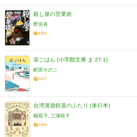
殺し屋の営業術
野宮有
9383
宙ごはん (小学館文庫 ま 27-1)
町田そのこ
1077
台湾漫遊鉄道のふたり (単行本)
楊双子
三浦裕子
2499