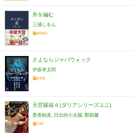
舟を編む
三浦しをん
66002
さよならジャバウォック
伊坂幸太郎
8430
天官賜福 6 (ダリアシリーズユニ)
墨香銅臭
日出的小太陽
鄭穎馨
150