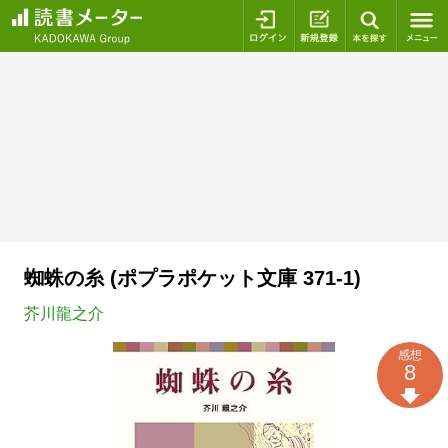
ログイン
新規登録
本を探
蜘蛛の糸 (ポプラポケット文庫 371-1)
芥川龍之介
感想
8