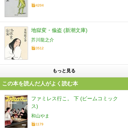
4204
地獄変・偸盗 (新潮文庫)
芥川龍之介
3512
もっと見る
この本を読んだ人がよく読む本
ファミレス行こ。 下 (ビームコミック
ス)
和山やま
1179