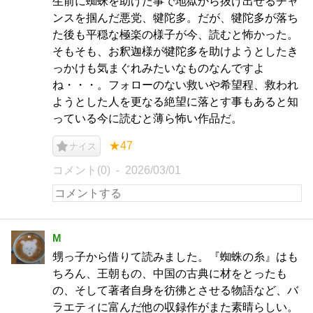
生前に蜘蛛を助けた事で地獄から抜け出せるチャ
ンスを掴んだ悪党、犍陀多。だが、犍陀多が落ち
た後も平穏な極楽の様子が今、読むと怖かった。
そもそも、お釈迦様が犍陀多を助けようとしたき
っかけも気まぐれみたいなものなんですよ
ね・・・。フォローのない救いや希望程、救われ
ようとした人を更なる絶望に落とす事もあると知
っている今に読むと薄ら怖い作品だ。
★47
ナイス
コメント(0)
2026/03/01
M
甥っ子から借りて読みました。『蜘蛛の糸』はも
ちろん、王朝もの、中国の古典に材をとったも
の、そして著者自身を彷彿とさせる物語など、バ
ラエティに富んだ他の収録作がまた素晴らしい。