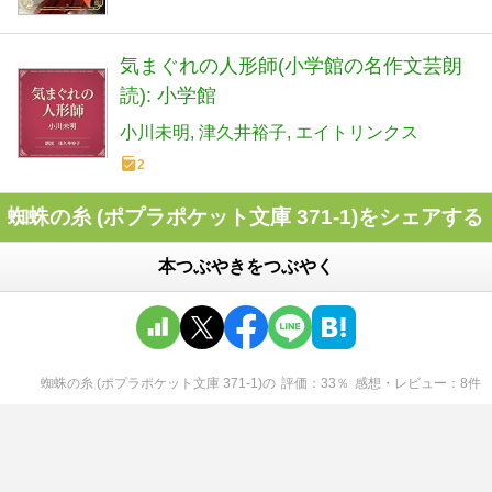
気まぐれの人形師(小学館の名作文芸朗
読): 小学館
小川未明
津久井裕子
エイトリンクス
2
蜘蛛の糸 (ポプラポケット文庫 371-1)をシェアする
本つぶやきをつぶやく
蜘蛛の糸 (ポプラポケット文庫 371-1)
の
評価
33
％
感想・レビュー
8
件