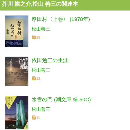
芥川 龍之介,松山 善三の関連本
厚田村〈上巻〉 (1978年)
松山善三
18
依田勉三の生涯
松山善三
12
氷雪の門 (潮文庫 緑 50C)
松山善三
11