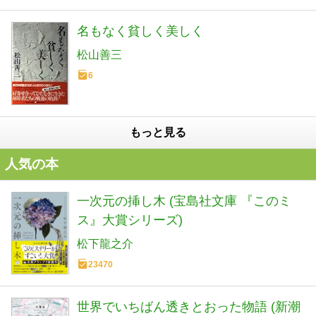
名もなく貧しく美しく
松山善三
6
もっと見る
人気の本
一次元の挿し木 (宝島社文庫 『このミ
ス』大賞シリーズ)
松下龍之介
23470
世界でいちばん透きとおった物語 (新潮