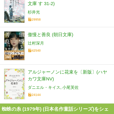
文庫 す 31-2)
杉井光
29958
傲慢と善良 (朝日文庫)
辻村深月
42540
アルジャーノンに花束を〔新版〕(ハヤ
カワ文庫NV)
ダニエル・キイス
小尾芙佐
24144
蜘蛛の糸 (1979年) (日本名作童話シリーズ)をシェ