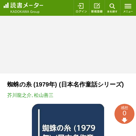
ログイン
新規登録
本を探
蜘蛛の糸 (1979年) (日本名作童話シリーズ)
芥川龍之介
,
松山善三
感想
0