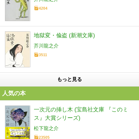
4204
地獄変・偸盗 (新潮文庫)
芥川龍之介
3511
もっと見る
人気の本
一次元の挿し木 (宝島社文庫 『このミ
ス』大賞シリーズ)
松下龍之介
23505