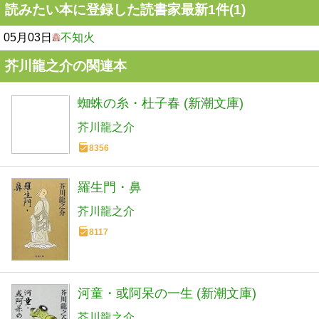
読みたい本に登録した読書家最新1件(1)
05月03日
不知火
芥川龍之介の関連本
蜘蛛の糸・杜子春 (新潮文庫)
芥川龍之介
8356
羅生門・鼻
芥川龍之介
8117
河童・或阿呆の一生 (新潮文庫)
芥川龍之介