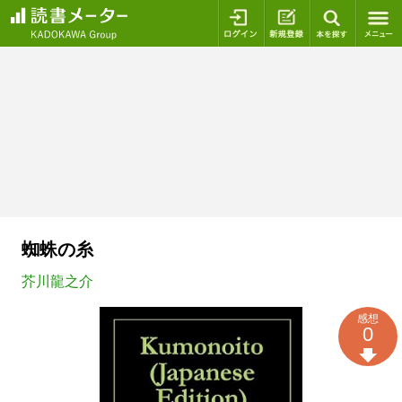
ログイン
新規登録
本を探
蜘蛛の糸
芥川龍之介
感想
0