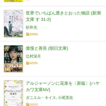
世界でいちばん透きとおった物語 (新潮
文庫 す 31-2)
杉井光
29969
傲慢と善良 (朝日文庫)
辻村深月
42555
アルジャーノンに花束を〔新版〕(ハヤ
カワ文庫NV)
ダニエル・キイス
小尾芙佐
24153