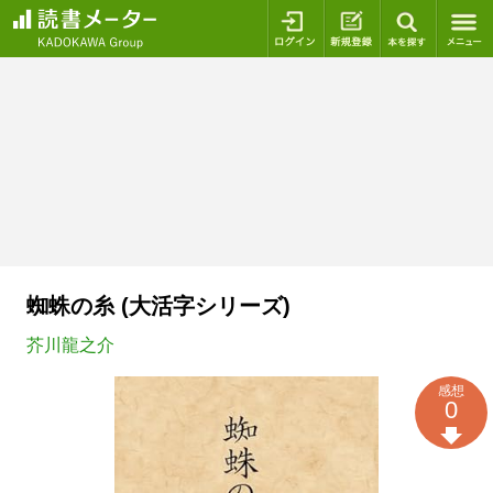
ログイン
新規登録
本を探
蜘蛛の糸 (大活字シリーズ)
芥川龍之介
感想
0