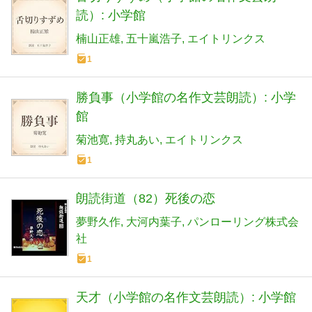
読）: 小学館
楠山正雄
五十嵐浩子
エイトリンクス
1
勝負事（小学館の名作文芸朗読）: 小学
館
菊池寛
持丸あい
エイトリンクス
1
朗読街道（82）死後の恋
夢野久作
大河内葉子
パンローリング株式会
社
1
天才（小学館の名作文芸朗読）: 小学館