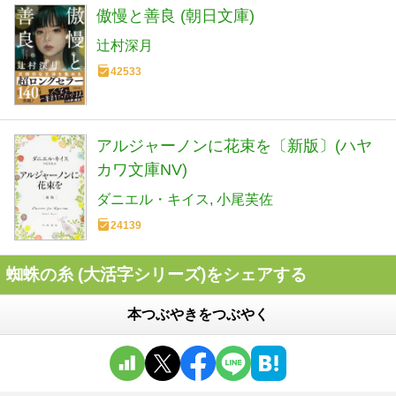
傲慢と善良 (朝日文庫)
辻村深月
42533
アルジャーノンに花束を〔新版〕(ハヤ
カワ文庫NV)
ダニエル・キイス
小尾芙佐
24139
蜘蛛の糸 (大活字シリーズ)をシェアする
本つぶやきをつぶやく