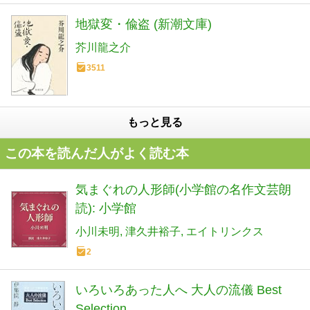
地獄変・偸盗 (新潮文庫)
芥川龍之介
3511
もっと見る
この本を読んだ人がよく読む本
気まぐれの人形師(小学館の名作文芸朗
読): 小学館
小川未明
津久井裕子
エイトリンクス
2
いろいろあった人へ 大人の流儀 Best
Selection