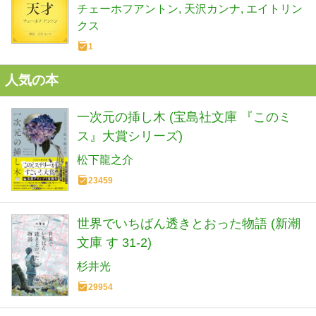
チェーホフアントン
天沢カンナ
エイトリン
クス
1
人気の本
一次元の挿し木 (宝島社文庫 『このミ
ス』大賞シリーズ)
松下龍之介
23459
世界でいちばん透きとおった物語 (新潮
文庫 す 31-2)
杉井光
29954