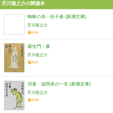
芥川龍之介の関連本
蜘蛛の糸・杜子春 (新潮文庫)
芥川龍之介
8354
羅生門・鼻
芥川龍之介
8116
河童・或阿呆の一生 (新潮文庫)
芥川龍之介
4204