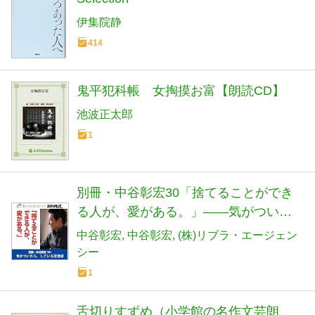
伊集院静
414
鬼平犯科帳 女掏摸お富【朗読CD】
池波正太郎
1
別冊・中谷彰宏30「捨てることができ
る人が、愛がある。」――気がついた
ら、している恋愛術
中谷彰宏
中谷彰宏
(株)リブラ・エージェン
シー
1
舌切りすずめ（小学館の名作文芸朗