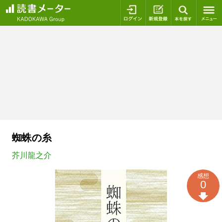
ログイン
新規登録
本を探
蜘蛛の糸
芥川龍之介
感想
0