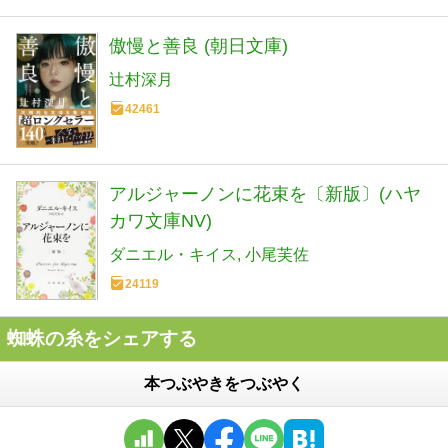
傲慢と善良 (朝日文庫)
辻村深月
42461
アルジャーノンに花束を〔新版〕(ハヤ
カワ文庫NV)
ダニエル・キイス
小尾芙佐
24119
蜘蛛の糸をシェアする
本つぶやきをつぶやく