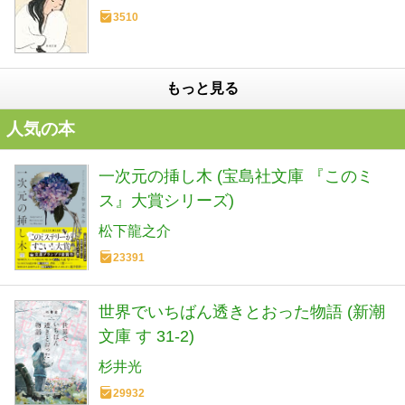
3510
もっと見る
人気の本
一次元の挿し木 (宝島社文庫 『このミ
ス』大賞シリーズ)
松下龍之介
23391
世界でいちばん透きとおった物語 (新潮
文庫 す 31-2)
杉井光
29932