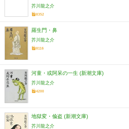
芥川龍之介
8352
羅生門・鼻
芥川龍之介
8116
河童・或阿呆の一生 (新潮文庫)
芥川龍之介
4200
地獄変・偸盗 (新潮文庫)
芥川龍之介