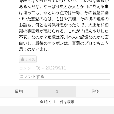
を殺さなかったっていう行いで、この様な果報が
あるんだな。やっぱり虫とか人とか目に見える事
は違っても、命という点では平等、その智慧に基
づいた慈悲の心は、もはや真理。その後の短編の
お話も、何とも薄気味悪かったりで、大正昭和初
期の雰囲気が感じられる。これが「ぼんやりした
不安」なのか？追憶は芥川本人の記憶なのかな面
白いし、最後のマッポンは、言葉のプロでもこう
思うのかと楽し。
ナイス
コメント(0)
2022/09/11
最初
1
最後
全1件中 1-1 件を表示