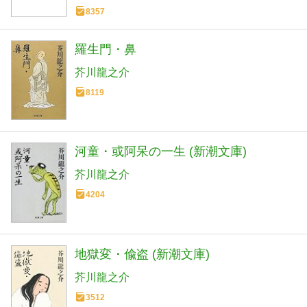
8357
羅生門・鼻
芥川龍之介
8119
河童・或阿呆の一生 (新潮文庫)
芥川龍之介
4204
地獄変・偸盗 (新潮文庫)
芥川龍之介
3512