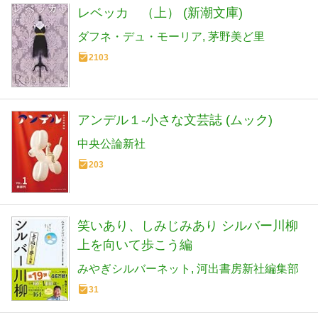
レベッカ （上） (新潮文庫)
ダフネ・デュ・モーリア
茅野美ど里
2103
アンデル１-小さな文芸誌 (ムック)
中央公論新社
203
笑いあり、しみじみあり シルバー川柳
上を向いて歩こう編
みやぎシルバーネット
河出書房新社編集部
31