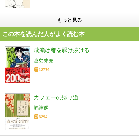
もっと見る
この本を読んだ人がよく読む本
成瀬は都を駆け抜ける
宮島未奈
12776
カフェーの帰り道
嶋津輝
6294