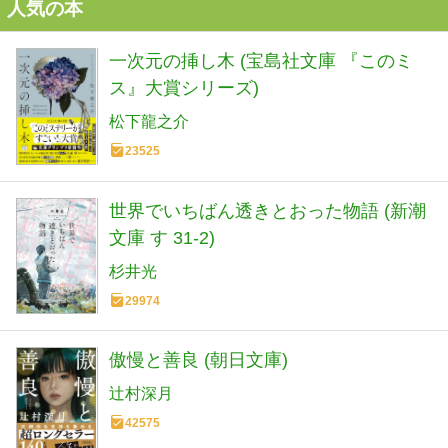
人気の本
一次元の挿し木 (宝島社文庫 『このミ
ス』大賞シリーズ)
松下龍之介
23525
世界でいちばん透きとおった物語 (新潮
文庫 す 31-2)
杉井光
29974
傲慢と善良 (朝日文庫)
辻村深月
42575