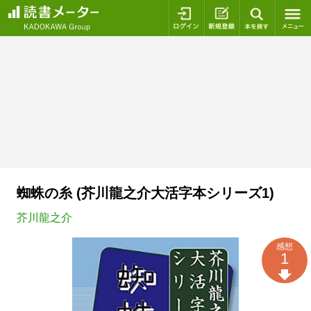
ログイン
新規登録
本を探
蜘蛛の糸 (芥川龍之介大活字本シリーズ1)
芥川龍之介
感想
1