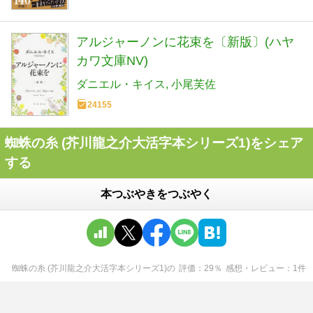
アルジャーノンに花束を〔新版〕(ハヤ
カワ文庫NV)
ダニエル・キイス
小尾芙佐
24155
蜘蛛の糸 (芥川龍之介大活字本シリーズ1)をシェア
する
本つぶやきをつぶやく
蜘蛛の糸 (芥川龍之介大活字本シリーズ1)
の
評価
29
％
感想・レビュー
1
件