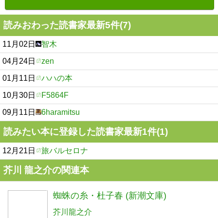
読みおわった読書家最新5件(7)
11月02日
智木
04月24日
zen
01月11日
ハハの本
10月30日
F5864F
09月11日
6haramitsu
読みたい本に登録した読書家最新1件(1)
12月21日
旅バルセロナ
芥川 龍之介の関連本
蜘蛛の糸・杜子春 (新潮文庫)
芥川龍之介