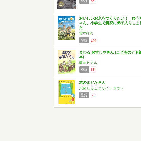
登録
88
おいしいお米をつくりたい！ ゆう
ゃん、小学生で農家に弟子入りしま
た
谷本雄治
登録
144
まわる おすしやさん (こどものとも
本)
藤重 ヒカル
登録
66
窓のまどかさん
戸森 しるこ,クリハラ タカシ
登録
55