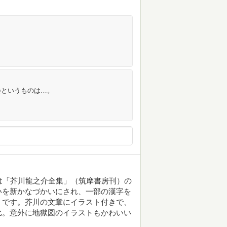
会というものは…。
本は「芥川龍之介全集」（筑摩書房刊）の
いを新かなづかいにされ、一部の漢字を
うです。芥川の文章にイラスト付きで、
比。意外に地獄図のイラストもかわいい