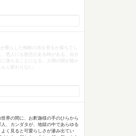
様が垂らした蜘蛛の糸を登るが落ちてし
た。悪人にも慈悲がある時がある。自分
獄に落ちることになる。人間の闇が描か
なんら変わりない。
つの世界の間に、お釈迦様の手のひらから
罪人、カンダタが、地獄の中であらゆる
、よく見ると可愛らしさが滲み出てい