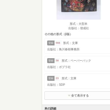
形式：大型本
出版社：偕成社
その他の形式（β版）
形式：文庫
登録
566
出版社：角川春樹事務所
形式：ペーパーバック
登録
58
出版社：ポプラ社
形式：文庫
登録
23
出版社：SDP
全て表示する
本の詳細