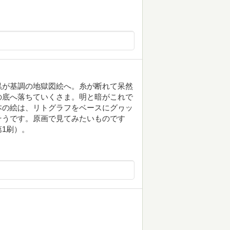
黒が基調の地獄図絵へ。糸が断れて呆然
の底へ落ちていくさま。明と暗がこれで
本の絵は、リトグラフをベースにグヮッ
そうです。原画で見てみたいものです
第1刷）。