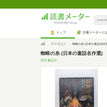
Amazo
トップ
読書メーターと
トップ
芥川 龍之介
蜘蛛の糸 (日本の童話名作選
蜘蛛の糸 (日本の童話名作選)
芥川 龍之介