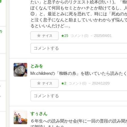
8冊
たい」と息子からのリクエスト絵本(渋い！)。「
ぼくなんて何回もセミとかハチとか助けてるし、
😊」と。最近とみに死を恐れて、時には「死ぬの
と泣く息子になんと励ましていいかわからず悩ん
るといいんだけど…。
の
ナイス
★25
コメント(
0
)
2025/04/01
とみを
Mr.childrenの「蜘蛛の糸」を聴いていたら読み
ナイス
★2
コメント(
0
)
2024/12/20
-
,
すぅさん
６年生への読み聞かせ会(年に一回の普段の読み聞
て朗読しました☺️