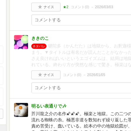
ナイス
★2
コメント(
0
)
2026/03/03
ききのこ
犍陀多（かんだた）は地獄から、お釈迦
ネタバレ
まう。▼タイトルは有名だが読んだことがなかっ
さえ良ければいいというエゴイズムは、結局は地
れている。終わり方が突然な感じで驚き。極楽は
ナイス
コメント(
0
)
2026/01/05
明るい表通りで🎶
芥川龍之介の名作🌠🌠🌠。極楽と地獄。この二
流れる蜘蛛の糸。極悪非道を数知れず繰り返した
責め苦受け、蠢いている。絵本の中の地獄絵図が