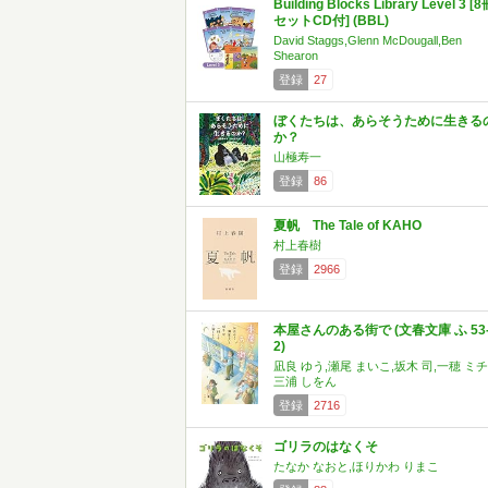
Building Blocks Library Level 3 [
セットCD付] (BBL)
David Staggs,Glenn McDougall,Ben
Shearon
登録
27
ぼくたちは、あらそうために生きる
か？
山極寿一
登録
86
夏帆 The Tale of KAHO
村上春樹
登録
2966
本屋さんのある街で (文春文庫 ふ 53
2)
凪良 ゆう,瀬尾 まいこ,坂木 司,一穂 ミチ
三浦 しをん
登録
2716
ゴリラのはなくそ
たなか なおと,ほりかわ りまこ