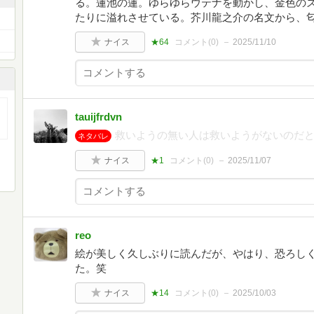
る。蓮池の蓮。ゆらゆらウテナを動かし、金色の
たりに溢れさせている。芥川龍之介の名文から、
ナイス
★64
コメント(
0
)
2025/11/10
tauijfrdvn
救いようの無い人は救いようがないのだ
ネタバレ
ナイス
★1
コメント(
0
)
2025/11/07
reo
絵が美しく久しぶりに読んだが、やはり、恐ろしく
た。笑
ナイス
★14
コメント(
0
)
2025/10/03