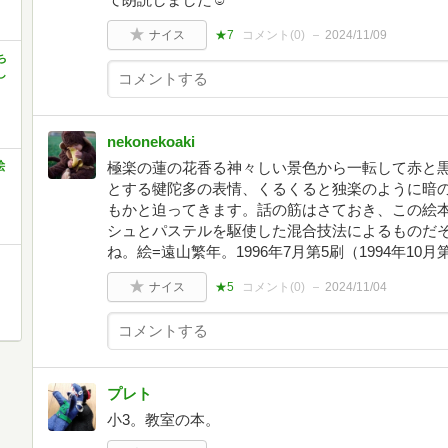
ナイス
★7
コメント(
0
)
2024/11/09
ち
し
nekonekoaki
絵
極楽の蓮の花香る神々しい景色から一転して赤と
とする犍陀多の表情、くるくると独楽のように暗
もかと迫ってきます。話の筋はさておき、この絵
シュとパステルを駆使した混合技法によるものだ
ね。絵=遠山繁年。1996年7月第5刷（1994年10月
ナイス
★5
コメント(
0
)
2024/11/04
プレト
小3。教室の本。