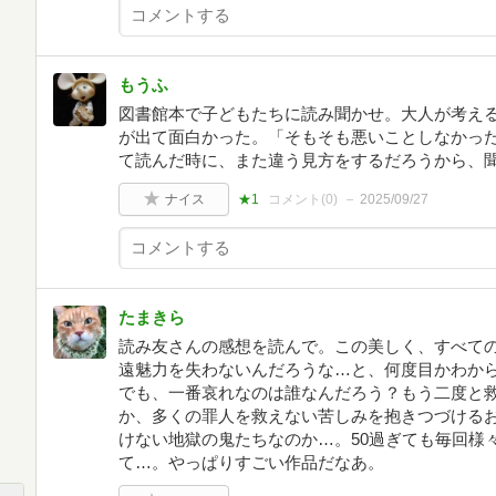
もうふ
図書館本で子どもたちに読み聞かせ。大人が考え
が出て面白かった。「そもそも悪いことしなかっ
て読んだ時に、また違う見方をするだろうから、
ナイス
★1
コメント(
0
)
2025/09/27
たまきら
読み友さんの感想を読んで。この美しく、すべて
遠魅力を失わないんだろうな…と、何度目かわか
でも、一番哀れなのは誰なんだろう？もう二度と
か、多くの罪人を救えない苦しみを抱きつづける
けない地獄の鬼たちなのか…。50過ぎても毎回様
て…。やっぱりすごい作品だなあ。