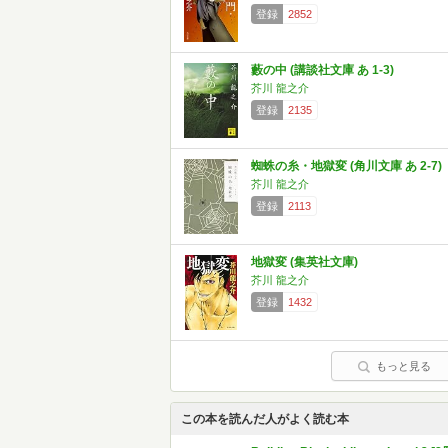
登録
2852
藪の中 (講談社文庫 あ 1-3)
芥川 龍之介
登録
2135
蜘蛛の糸・地獄変 (角川文庫 あ 2-7)
芥川 龍之介
登録
2113
地獄変 (集英社文庫)
芥川 龍之介
登録
1432
もっと見る
この本を読んだ人がよく読む本