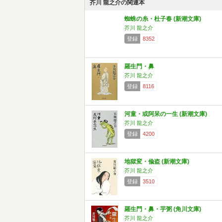
芥川 龍之介の関連本
蜘蛛の糸・杜子春 (新潮文庫)
芥川 龍之介
登録
8352
羅生門・鼻
芥川 龍之介
登録
8116
河童・或阿呆の一生 (新潮文庫)
芥川 龍之介
登録
4200
地獄変・偸盗 (新潮文庫)
芥川 龍之介
登録
3510
羅生門・鼻・芋粥 (角川文庫)
芥川 龍之介