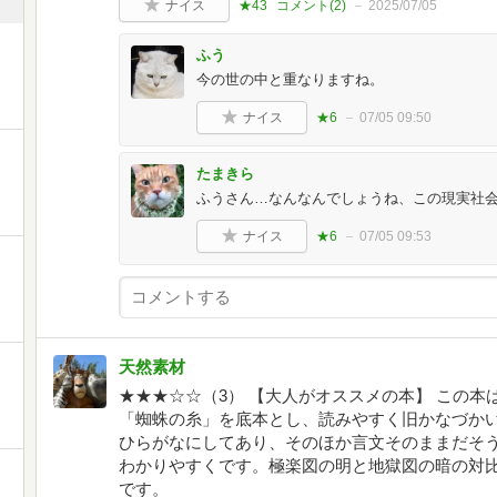
ナイス
★43
コメント(
2
)
2025/07/05
ふう
今の世の中と重なりますね。
ナイス
★6
07/05 09:50
たまきら
ふうさん…なんなんでしょうね、この現実社
ナイス
★6
07/05 09:53
天然素材
★★★☆☆（3） 【大人がオススメの本】 この
「蜘蛛の糸」を底本とし、読みやすく旧かなづか
ひらがなにしてあり、そのほか言文そのままだそ
わかりやすくです。極楽図の明と地獄図の暗の対
です。