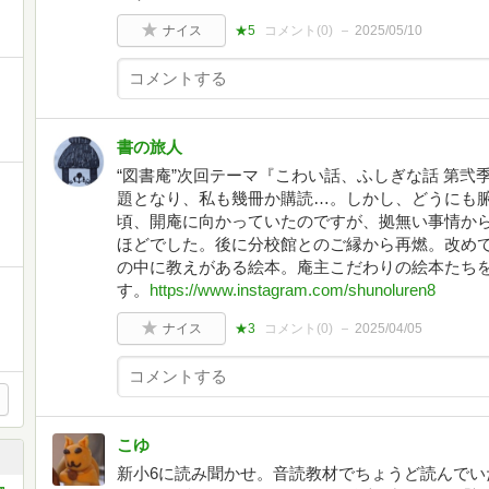
ナイス
★5
コメント(
0
)
2025/05/10
書の旅人
“図書庵”次回テーマ『こわい話、ふしぎな話 第
題となり、私も幾冊か購読…。しかし、どうにも
頃、開庵に向かっていたのですが、拠無い事情か
ほどでした。後に分校館とのご縁から再燃。改め
の中に教えがある絵本。庵主こだわりの絵本たち
す。
https://www.instagram.com/shunoluren8
ナイス
★3
コメント(
0
)
2025/04/05
こゆ
新小6に読み聞かせ。音読教材でちょうど読んでい