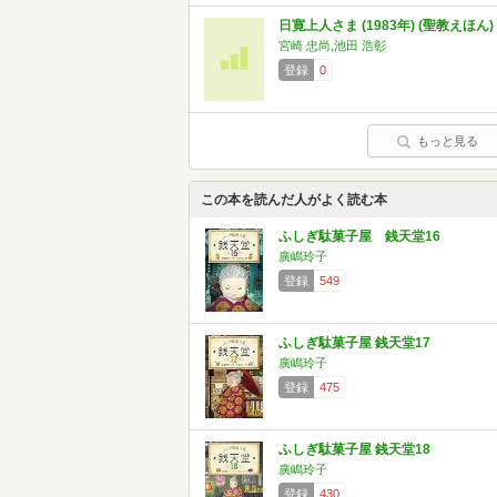
日寛上人さま (1983年) (聖教えほん)
宮崎 忠尚,池田 浩彰
登録
0
もっと見る
この本を読んだ人がよく読む本
ふしぎ駄菓子屋 銭天堂16
廣嶋玲子
登録
549
ふしぎ駄菓子屋 銭天堂17
廣嶋玲子
登録
475
ふしぎ駄菓子屋 銭天堂18
廣嶋玲子
登録
430