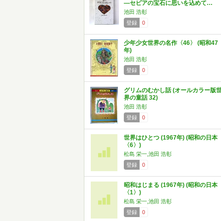
―セピアの宝石に思いを込めて…
池田 浩彰
登録
0
少年少女世界の名作〈46〉 (昭和47
年)
池田 浩彰
登録
0
グリムのむかし話 (オールカラー版
界の童話 32)
池田 浩彰
登録
0
世界はひとつ (1967年) (昭和の日本
〈6〉)
松島 栄一,池田 浩彰
登録
0
昭和はじまる (1967年) (昭和の日本
〈1〉)
松島 栄一,池田 浩彰
登録
0