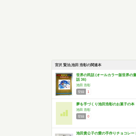
宮沢 賢治,池田 浩彰の関連本
世界の民話 (オールカラー版世界の
話 36)
池田 浩彰
登録
1
夢を手づくり池田浩彰のお菓子の本
池田 浩彰
登録
0
池田貴公子の愛の手作りチョコレー