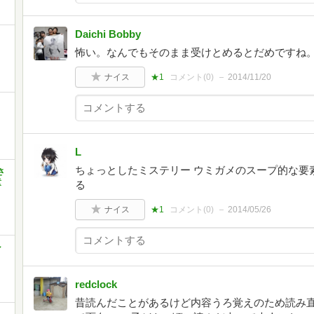
Daichi Bobby
怖い。なんでもそのまま受けとめるとだめですね
ナイス
★1
コメント(
0
)
2014/11/20
L
ちょっとしたミステリー ウミガメのスープ的な要
さ
童
る
ナイス
★1
コメント(
0
)
2014/05/26
シ
redclock
昔読んだことがあるけど内容うろ覚えのため読み直