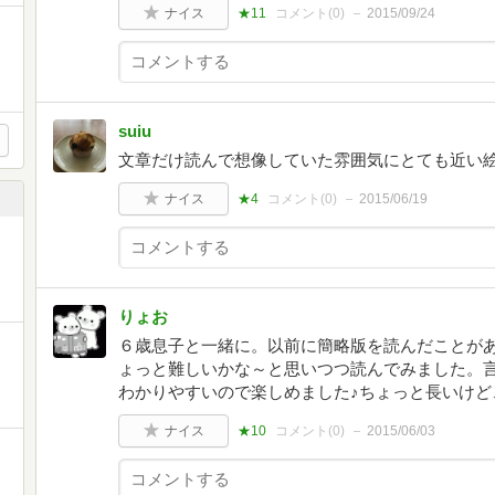
ナイス
★11
コメント(
0
)
2015/09/24
suiu
文章だけ読んで想像していた雰囲気にとても近い
ナイス
★4
コメント(
0
)
2015/06/19
りょお
６歳息子と一緒に。以前に簡略版を読んだことが
ょっと難しいかな～と思いつつ読んでみました。
わかりやすいので楽しめました♪ちょっと長いけど、
ナイス
★10
コメント(
0
)
2015/06/03