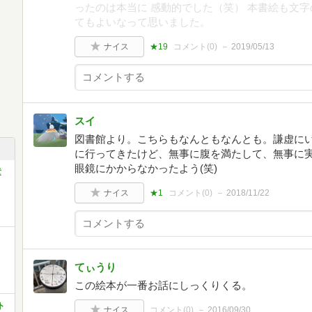
ったのは本当に 感動的でした（笑） 本書絵も文字
てもよいなって思いました。
ナイス
★19
コメント(
0
)
2019/05/13
スイ
図書館より。こちらもなんともなんとも。謙虚にい
に行ってきたけど、無事に腹を満たして、無事に
眼鏡にかからなかったよう(笑)
童
ナイス
★1
コメント(
0
)
2018/11/22
てぃうり
この絵本が一番お話にしっくりくる。
ト
ナイス
コメント(
0
)
2016/09/30