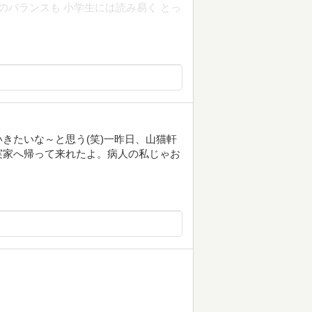
のバランスも 小学生には読み易く とっ
きたいな～と思う(笑)一昨日、山猫軒
実家へ帰って来れたよ。病人の私じゃお