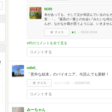
NORI
本があっても、そして父が本読んでいるのもそっ
実・・。 "最高の一冊との出会い"みたいな
んが、なかなか親が思うようには、いきませ
ナイス
★1
05/16 20:04
4件のコメントを全て見る
odiel_
「意外な結末」のパイオニア。今読んでも新鮮！
ナイス
コメント(
0
)
2020/07/25
みーちゃん