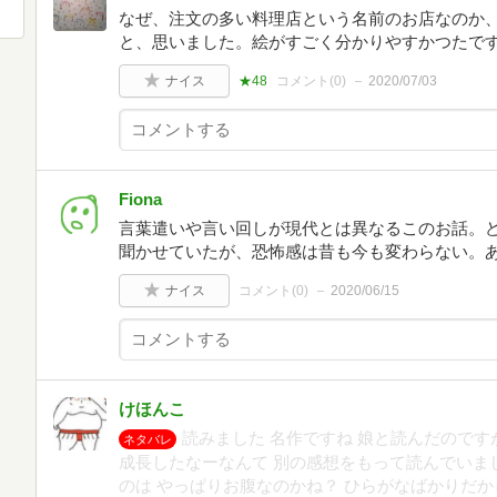
なぜ、注文の多い料理店という名前のお店なのか
と、思いました。絵がすごく分かりやすかつたで
ナイス
★48
コメント(
0
)
2020/07/03
Fiona
言葉遣いや言い回しが現代とは異なるこのお話。
聞かせていたが、恐怖感は昔も今も変わらない。
ナイス
コメント(
0
)
2020/06/15
けほんこ
読みました 名作ですね 娘と読んだのです
ネタバレ
成長したなーなんて 別の感想をもって読んでいま
のは やっぱりお腹なのかね？ ひらがなばかりだ