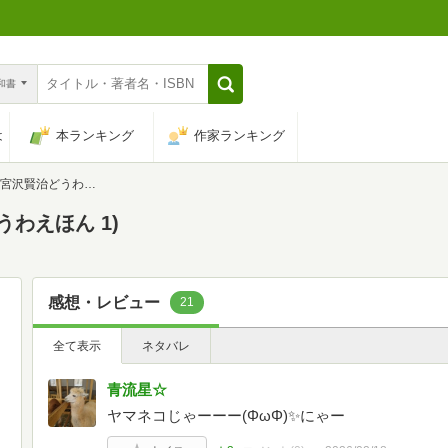
n和書
は
本ランキング
作家ランキング
賢治どうわえほん 1)
わえほん 1)
感想・レビュー
21
全て表示
ネタバレ
青流星☆
ヤマネコじゃーーー(ΦωΦ)✨️にゃー