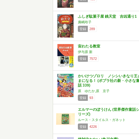
ふしぎ駄菓子屋 銭天堂 吉凶通り1
廣嶋玲子
登録
289
宙わたる教室
伊与原 新
登録
7572
かいけつゾロリ ノシシいきなり王
まになる！ (ポプラ社の新・小さな
話 339)
原 ゆたか,原 京子
登録
93
エルマーのぼうけん (世界傑作童話
リーズ)
ルース・スタイルス・ガネット
登録
4226