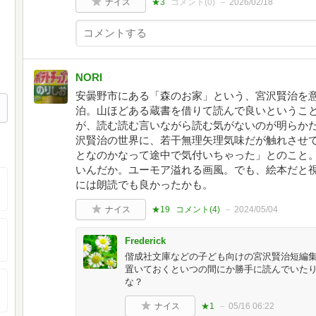
ナイス
★3
コメント(
0
)
2026/02/18
NORI
安曇野市にある「森のお家」という、宮沢賢治を
泊。山ほどある蔵書を借りて読んで良いというこ
が、読む読む言いながら読む気がないのが明らか
沢賢治の世界に、若干無理矢理気味だが触れさせて
となのかなって途中で気付いちゃった」とのこと
いんだか。ユーモア溢れる画風。でも、絵本だと
には朗読でも良かったかも。
ナイス
★19
コメント(
4
)
2024/05/04
Frederick
偕成社文庫などの子ども向けの宮沢賢治短編
置いておくといつの間にか勝手に読んでいたり
な？
ナイス
★1
05/16 06:22