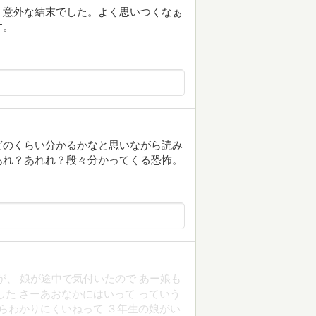
、意外な結末でした。よく思いつくなぁ
す。
どのくらい分かるかなと思いながら読み
あれ？あれれ？段々分かってくる恐怖。
が、 娘が途中で気付いたので あー娘も
した さーあおなかにはいって っていう
からわかりにくいねって ３年生の娘がい