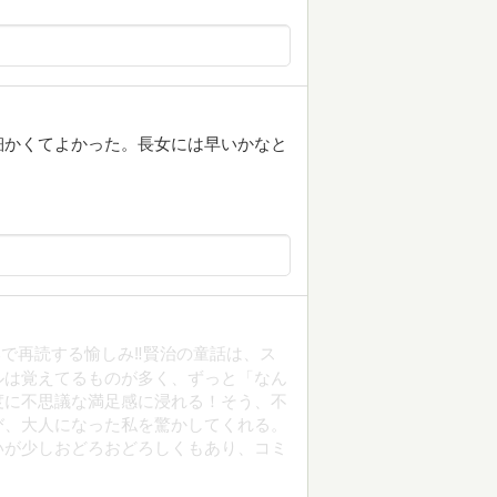
細かくてよかった。長女には早いかなと
で再読する愉しみ‼️賢治の童話は、ス
ルは覚えてるものが多く、ずっと「なん
度に不思議な満足感に浸れる！そう、不
び、大人になった私を驚かしてくれる。
いが少しおどろおどろしくもあり、コミ