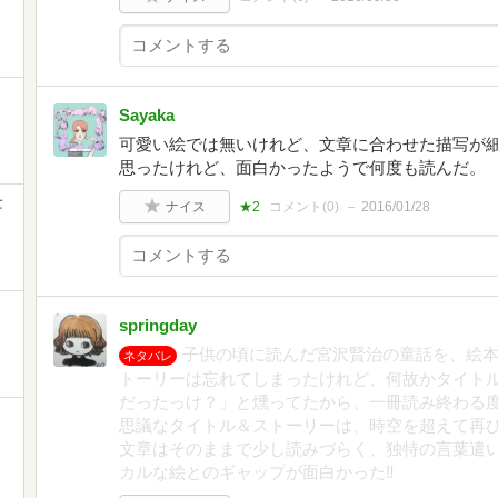
Sayaka
可愛い絵では無いけれど、文章に合わせた描写が
思ったけれど、面白かったようで何度も読んだ。
世
ナイス
★2
コメント(
0
)
2016/01/28
springday
子供の頃に読んだ宮沢賢治の童話を、絵本
ネタバレ
トーリーは忘れてしまったけれど、何故かタイト
だったっけ？」と燻ってたから、一冊読み終わる
思議なタイトル＆ストーリーは、時空を超えて再
文章はそのままで少し読みづらく、独特の言葉遣
カルな絵とのギャップが面白かった‼️