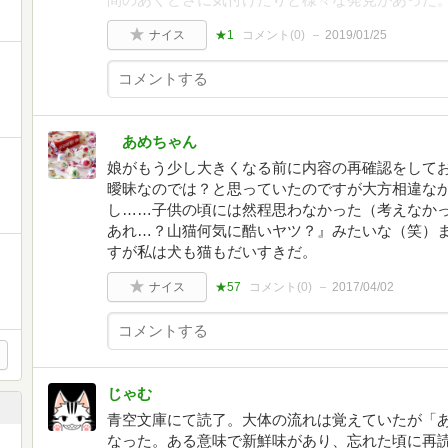
ナイス
★1
コメント(
0
)
2019/01/25
あめちゃん
娘がもう少し大きくなる前に内容の再確認をして
曖昧なのでは？と思っていたのですが大方相違な
し……子供の頃には然程思わなかった（考えなか
あれ…？山猫何気に酷いヤツ？』みたいな（笑）
すが私は犬も猫もだいすきだ。
ナイス
★57
コメント(
0
)
2017/04/02
じゃむ
青空文庫にて読了。大体の流れは覚えていたが「
なった。ある意味で新鮮味があり、忘れた頃に再