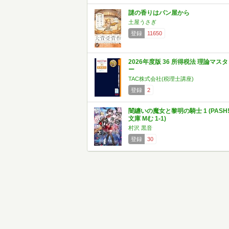
謎の香りはパン屋から
土屋うさぎ
登録
11650
2026年度版 36 所得税法 理論マスタ
ー
TAC株式会社(税理士講座)
登録
2
闇纏いの魔女と黎明の騎士 1 (PASH
文庫 Mむ 1-1)
村沢 黒音
登録
30