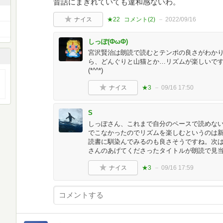
昔話にまぎれていても違和感ないわ。
ナイス
★22
コメント(
2
)
2022/09/16
しっぽ(ФωФ)
宮沢賢治は朗読で読むとテンポの良さがわか
ら、どんぐりと山猫とか…リズムが楽しいで
(*^^*)
ナイス
★3
09/16 17:50
S
しっぽさん、これまで自分のペースで読めな
でこなかったのでリズムを楽しむというのは新鮮
読書に馴染んでみるのも良さそうですね。次
さんのあげてくださったタイトルが朗読で見
ナイス
★3
09/16 17:59