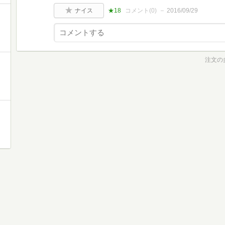
ナイス
★18
コメント(
0
)
2016/09/29
注文の
!