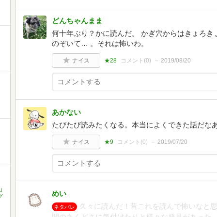
どんちゃんまま
何十年ぶり？かに読んだ。 かぎ穴からはきょろき
のぞいて… 。それは怖いわ。
ナイス
★28
コメント(
0
)
2019/08/20
あかない
たびたび読みたくなる。本当によくできた話だな
ナイス
★9
コメント(
0
)
2019/07/20
山
めい
グ
久々に読んだ！昔これを読んで怖いなと
ネタバレ
ー
間のあくどさに気付けたりと様々な発見があった