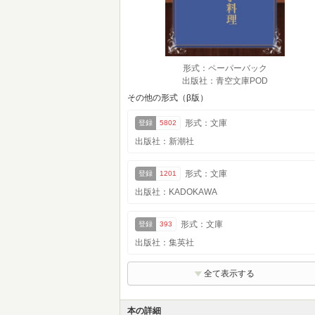
形式：ペーパーバック
出版社：青空文庫POD
その他の形式（β版）
形式：文庫
登録
5802
出版社：新潮社
形式：文庫
登録
1201
出版社：KADOKAWA
形式：文庫
登録
393
出版社：集英社
全て表示する
本の詳細