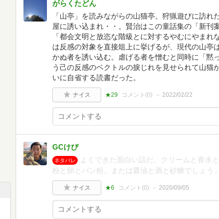
がらくたどん
「山亭」を読みながらの山猫亭。狩猟遊びに訪れ
屋に誘い込まれ・・。賢治はこの童話集の「新刊
「都会文明と放恣な階級とに対するやむにやまれ
は反感の対象を直接俎上に挙げるが、現代の山亭
かぬ者を誘い込む。虐げる者を憎むと同時に「黙
う己の反感のベクトルの捩じれを見せられて山猫
いに自省する読書だった。
ナイス
★29
コメント(
0
)
2022/02/22
GCけぴ
よくできた面白い話だ。クリームと香水
ネタバレ
粉と卵とパン粉。または醤油と酒と砂糖でしょう
ナイス
★6
コメント(
0
)
2020/09/05