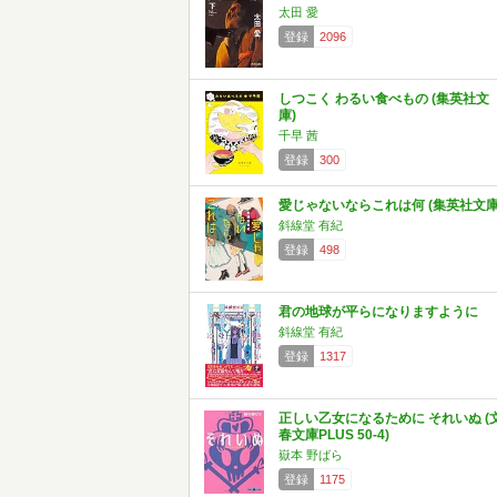
太田 愛
登録
2096
しつこく わるい食べもの (集英社文
庫)
千早 茜
登録
300
愛じゃないならこれは何 (集英社文庫
斜線堂 有紀
登録
498
君の地球が平らになりますように
斜線堂 有紀
登録
1317
正しい乙女になるために それいぬ (
春文庫PLUS 50-4)
嶽本 野ばら
登録
1175