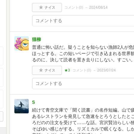
ナイス
コメント(
0
)
2024/08/14
猫柳
普通に怖い話だ。疑うことを知らない漁師2人が危
ほっとする。この短いページで引き込まれる世界
るのに、決して読者を置き去りにしない。すごい
ナイス
★3
コメント(
0
)
2023/07/24
S
続けて青空文庫で「聞く読書」の名作短編。山で
あるレストランを発見して急速をとろうとしたと
ろだのの注文を受けて……な話。宮沢賢治らしい
そばゆい感じがする。リズミカルで眠くなる。し