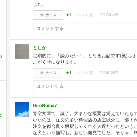
じた。
ナイス
★7
コメント(
0
)
2017/01/26
としか
定期的に、「読みたい！」となるお話です(笑)ち
)
こがくせになります。
ナイス
★1
コメント(
0
)
2016/12/27
HiroNuma7
青空文庫で、読了。大まかな概要は覚えていたも
文
いたのは、注文の多い料理店の店主以外に、部下
注文を都合良く解釈してくれる人達だったという
な犬という描写も、新しい発見でした。そりゃ、