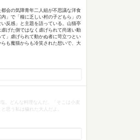
た都会の気障青年二人組が不思議な洋食
案内」で「糧に乏しい村の子どもら」の
ない反感」と主題を語っている。山猫亭
は虐げた側ではなく虐げられて尚迷い動
って」虐げられて動かぬ者に苛立つとい
からも魔猫からも冷笑された想いで、大
と塩。どんな料理なんだ。「そこは小麦
」と思う私は穢れた大人だよ。