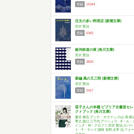
登録
15264
注文の多い料理店 (新潮文庫)
宮沢 賢治
登録
5382
銀河鉄道の夜 (角川文庫)
宮沢 賢治
登録
3820
新編 風の又三郎 (新潮文庫)
宮沢 賢治
登録
2427
栞子さんの本棚 ビブリア古書堂セレ
クトブック (角川文庫)
夏目 漱石,アンナ・カヴァン,小山 清,梶
季之,坂口 三千代,アーシュラ・K・ル・
イン,F・W・クロフツ,宮沢 賢治,ロバー
ト・F・ヤング,国枝 史郎,太宰 治,フォ
クナー