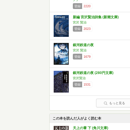
登録
2220
新編 宮沢賢治詩集 (新潮文庫)
宮沢 賢治
登録
2023
銀河鉄道の夜
宮沢 賢治
登録
1679
銀河鉄道の夜 (280円文庫)
宮沢賢治
登録
1531
もっと見る
この本を読んだ人がよく読む本
天上の葦 下 (角川文庫)