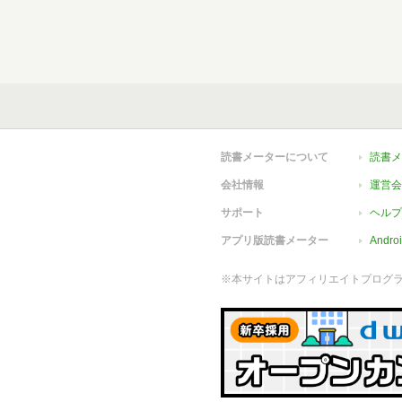
読書メーターについて
読書メ
会社情報
運営会
サポート
ヘルプ
アプリ版読書メーター
Andr
※本サイトはアフィリエイトプログ