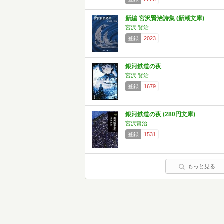
新編 宮沢賢治詩集 (新潮文庫)
宮沢 賢治
登録
2023
銀河鉄道の夜
宮沢 賢治
登録
1679
銀河鉄道の夜 (280円文庫)
宮沢賢治
登録
1531
もっと見る