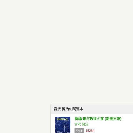
宮沢 賢治の関連本
新編 銀河鉄道の夜 (新潮文庫)
宮沢 賢治
登録
15264