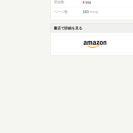
登録数
4
登録
ページ数
183
ページ
書店で詳細を見る