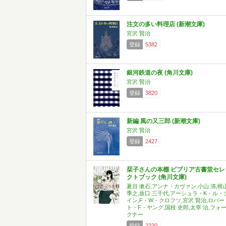
注文の多い料理店 (新潮文庫)
宮沢 賢治
登録
5382
銀河鉄道の夜 (角川文庫)
宮沢 賢治
登録
3820
新編 風の又三郎 (新潮文庫)
宮沢 賢治
登録
2427
栞子さんの本棚 ビブリア古書堂セレ
クトブック (角川文庫)
夏目 漱石,アンナ・カヴァン,小山 清,梶
季之,坂口 三千代,アーシュラ・K・ル・
イン,F・W・クロフツ,宮沢 賢治,ロバー
ト・F・ヤング,国枝 史郎,太宰 治,フォ
クナー
登録
2220