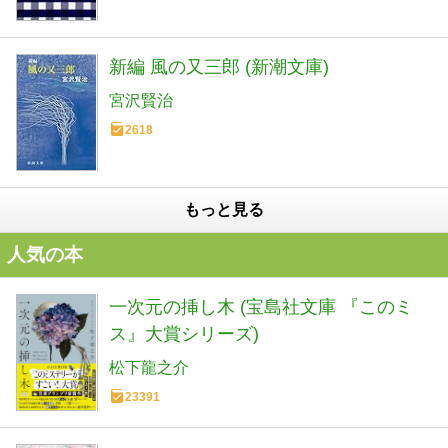
新編 風の又三郎 (新潮文庫)
宮沢賢治
2618
もっと見る
人気の本
一次元の挿し木 (宝島社文庫 『このミ
ス』大賞シリーズ)
松下龍之介
23391