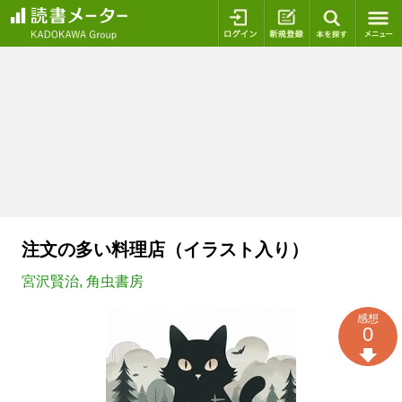
ログイン
新規登録
本を探
注文の多い料理店（イラスト入り）
宮沢賢治
,
角虫書房
感想
0