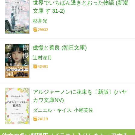
世界でいちばん透きとおった物語 (新潮
文庫 す 31-2)
杉井光
29932
傲慢と善良 (朝日文庫)
辻村深月
42461
アルジャーノンに花束を〔新版〕(ハヤ
カワ文庫NV)
ダニエル・キイス
小尾芙佐
24119