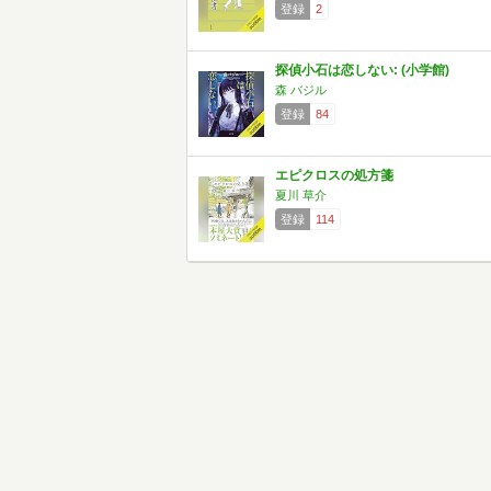
登録
2
探偵小石は恋しない: (小学館)
森 バジル
登録
84
エピクロスの処方箋
夏川 草介
登録
114