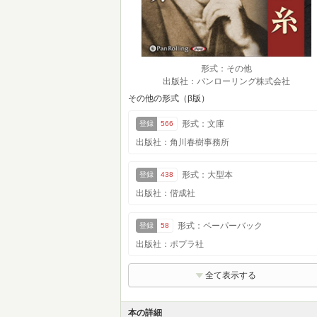
形式：その他
出版社：パンローリング株式会社
その他の形式（β版）
形式：文庫
登録
566
出版社：角川春樹事務所
形式：大型本
登録
438
出版社：偕成社
形式：ペーパーバック
登録
58
出版社：ポプラ社
全て表示する
本の詳細