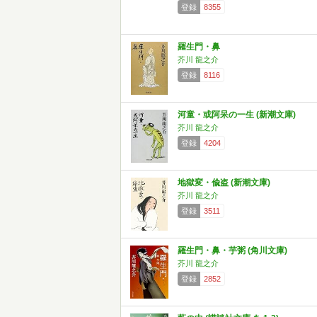
登録
8355
羅生門・鼻
芥川 龍之介
登録
8116
河童・或阿呆の一生 (新潮文庫)
芥川 龍之介
登録
4204
地獄変・偸盗 (新潮文庫)
芥川 龍之介
登録
3511
羅生門・鼻・芋粥 (角川文庫)
芥川 龍之介
登録
2852