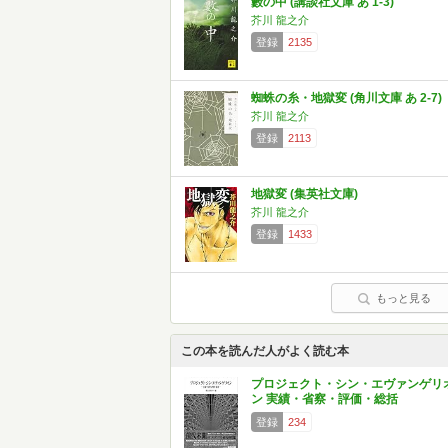
藪の中 (講談社文庫 あ 1-3)
芥川 龍之介
登録
2135
蜘蛛の糸・地獄変 (角川文庫 あ 2-7)
芥川 龍之介
登録
2113
地獄変 (集英社文庫)
芥川 龍之介
登録
1433
もっと見る
この本を読んだ人がよく読む本
プロジェクト・シン・エヴァンゲリ
ン 実績・省察・評価・総括
登録
234