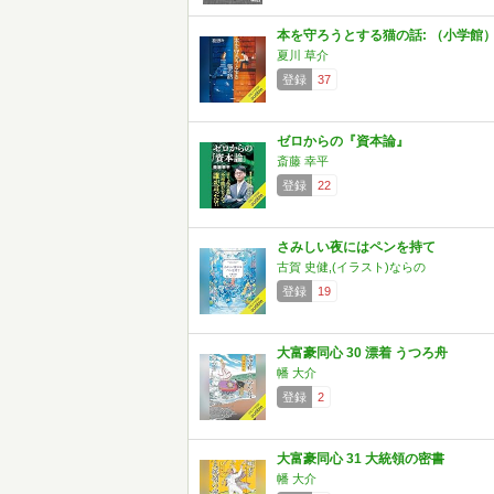
本を守ろうとする猫の話: （小学館
夏川 草介
登録
37
ゼロからの『資本論』
斎藤 幸平
登録
22
さみしい夜にはペンを持て
古賀 史健,(イラスト)ならの
登録
19
大富豪同心 30 漂着 うつろ舟
幡 大介
登録
2
大富豪同心 31 大統領の密書
幡 大介