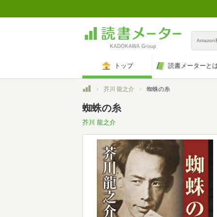
Amazo
トップ
読書メーターと
トップ
芥川 龍之介
蜘蛛の糸
蜘蛛の糸
芥川 龍之介