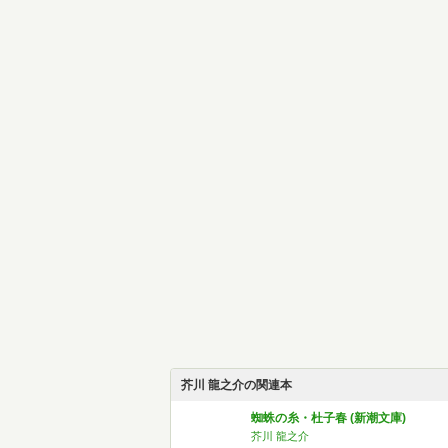
芥川 龍之介の関連本
蜘蛛の糸・杜子春 (新潮文庫)
芥川 龍之介