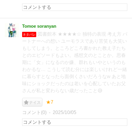
Tomoe soranyan
図書館本 ★★★★☆ 独特の表現 考え方 パ
ネタバレ
ートナーへの想い ユーモラスであり苦笑も大笑い
もしてしまう。ところどころ書かれた教え子たち
とのエピソードもよい。感想文のとことか。思春
期に「女」になるのか嫌、群れもいやというのも
わかるな… こうして読む分には楽しいけれど一緒
に暮らすとなったら面倒くさいだろうなw あと地
味にショックだったのは老いを心配していたお父
さんが私と変わらない歳だったこと😅
★7
ナイス
コメント(0)
2025/10/05