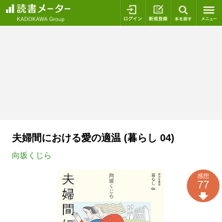
ログイン
新規登録
本を探
夫婦間における愛の適温 (暮らし 04)
向坂くじら
感想
77