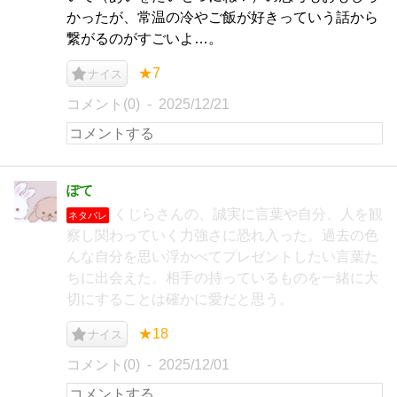
かったが、常温の冷やご飯が好きっていう話から
繋がるのがすごいよ…。
★7
ナイス
コメント(0)
2025/12/21
ぽて
くじらさんの、誠実に言葉や自分、人を観
ネタバレ
察し関わっていく力強さに恐れ入った。過去の色
んな自分を思い浮かべてプレゼントしたい言葉た
ちに出会えた。相手の持っているものを一緒に大
切にすることは確かに愛だと思う。
★18
ナイス
コメント(0)
2025/12/01