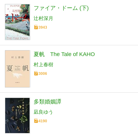
ファイア・ドーム (下)
辻村深月
3943
夏帆 The Tale of KAHO
村上春樹
3006
多類婚姻譚
凪良ゆう
4190