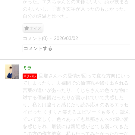
かった。エスちゃんとの関係もいい。詩が挟まる
のもいいし、手書き文字が入ったのもよかった。
自分の適温と比べた。
ナイス
コメント(0)
2026/03/02
ミラ
旦那さんへの愛情が回って変な方向にいっ
ネタバレ
てしまったり、夫婦間での価値観や繰り出される
言葉の違いがあったり、くじらさんの色々な物に
対する価値観だったりが書かれていて共感した
り、私とは違うと感じたり読み応えのあるエッセ
イだった くすりと笑えるエピソードも多く、読ん
でいて楽しく、色々あっても旦那さんへの深い愛
を感じられ、最後には親近感がとても湧いてきた
この方の作文教室、私も行ってみたかったなーな