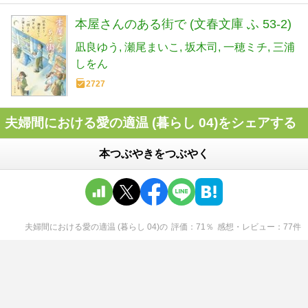
本屋さんのある街で (文春文庫 ふ 53-2)
凪良ゆう
瀬尾まいこ
坂木司
一穂ミチ
三浦
しをん
2727
夫婦間における愛の適温 (暮らし 04)をシェアする
本つぶやきをつぶやく
夫婦間における愛の適温 (暮らし 04)
の
評価
71
％
感想・レビュー
77
件