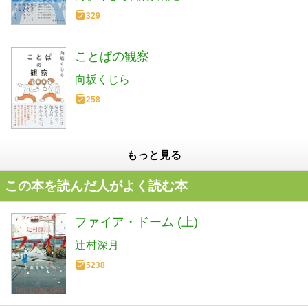
329
ことぱの観察
向坂くじら
258
もっと見る
この本を読んだ人がよく読む本
ファイア・ドーム (上)
辻村深月
5238