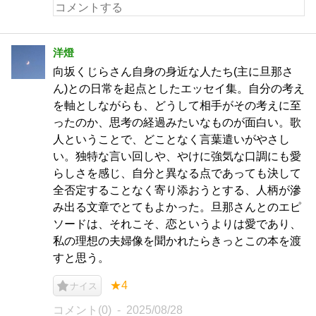
洋燈
向坂くじらさん自身の身近な人たち(主に旦那さ
ん)との日常を起点としたエッセイ集。自分の考え
を軸としながらも、どうして相手がその考えに至
ったのか、思考の経過みたいなものが面白い。歌
人ということで、どことなく言葉遣いがやさし
い。独特な言い回しや、やけに強気な口調にも愛
らしさを感じ、自分と異なる点であっても決して
全否定することなく寄り添おうとする、人柄が滲
み出る文章でとてもよかった。旦那さんとのエピ
ソードは、それこそ、恋というよりは愛であり、
私の理想の夫婦像を聞かれたらきっとこの本を渡
すと思う。
★4
ナイス
コメント(0)
2025/08/28