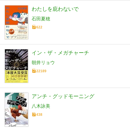
わたしを庇わないで
石田夏穂
622
イン・ザ・メガチャーチ
朝井リョウ
22189
アンチ・グッドモーニング
八木詠美
438