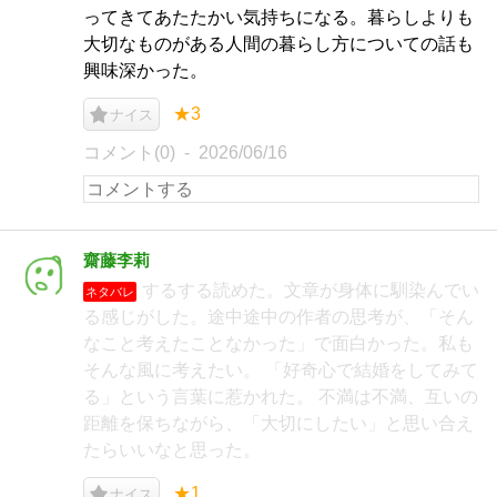
ってきてあたたかい気持ちになる。暮らしよりも
大切なものがある人間の暮らし方についての話も
興味深かった。
★3
ナイス
コメント(0)
2026/06/16
齋藤李莉
するする読めた。文章が身体に馴染んでい
ネタバレ
る感じがした。途中途中の作者の思考が、「そん
なこと考えたことなかった」で面白かった。私も
そんな風に考えたい。 「好奇心で結婚をしてみて
る」という言葉に惹かれた。 不満は不満、互いの
距離を保ちながら、「大切にしたい」と思い合え
たらいいなと思った。
★1
ナイス