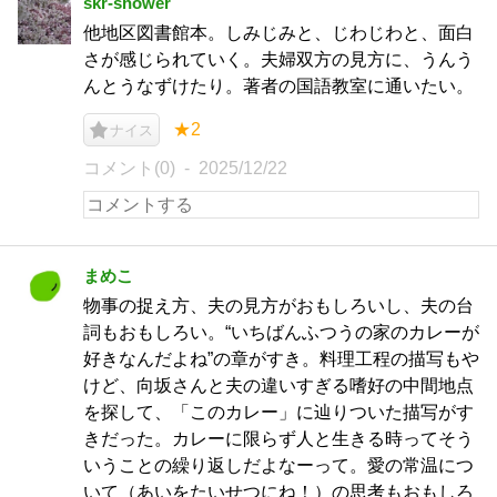
skr-shower
他地区図書館本。しみじみと、じわじわと、面白
さが感じられていく。夫婦双方の見方に、うんう
んとうなずけたり。著者の国語教室に通いたい。
★2
ナイス
コメント(0)
2025/12/22
まめこ
物事の捉え方、夫の見方がおもしろいし、夫の台
詞もおもしろい。“いちばんふつうの家のカレーが
好きなんだよね”の章がすき。料理工程の描写もや
けど、向坂さんと夫の違いすぎる嗜好の中間地点
を探して、「このカレー」に辿りついた描写がす
きだった。カレーに限らず人と生きる時ってそう
いうことの繰り返しだよなーって。愛の常温につ
いて（あいをたいせつにね！）の思考もおもしろ