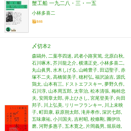
蟹工船 一九二八・三・一五
小林多喜二
846
〆切本2
森鷗外
二葉亭四迷
武者小路実篤
北原白秋
石川啄木
芥川龍之介
横溝正史
小林多喜二
丸山眞男
水木しげる
山崎豊子
田辺聖子
赤
塚不二夫
高橋留美子
穂村弘
福沢諭吉
源氏
鶏太
山本有三
ドストエフスキー
夢野久作
石川淳
山本周五郎
太宰治
松本清張
梅棹忠
夫
安岡章太郎
井上ひさし
宮尾登美子
向田
邦子
川上弘美
リリーフランキー
川上未映
子
町田康
萩原朔太郎
滝井孝作
深沢七郎
五味康祐
小川国夫
吉村昭
校條剛
團伊玖
磨
河野多惠子
五木寛之
片岡義男
堀辰雄