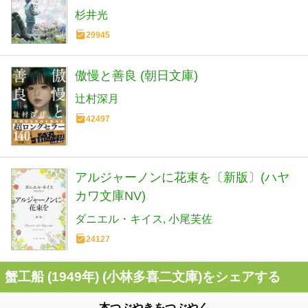
杉井光
29945
傲慢と善良 (朝日文庫)
辻村深月
42497
アルジャーノンに花束を〔新版〕(ハヤ
カワ文庫NV)
ダニエル・キイス
小尾芙佐
24127
蟹工船 (1949年) (小林多喜二文庫)をシェアする
本つぶやきをつぶやく