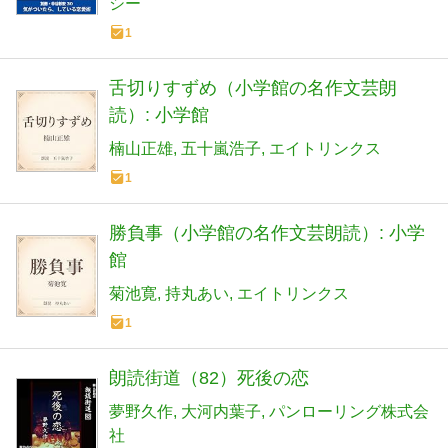
シー
1
舌切りすずめ（小学館の名作文芸朗
読）: 小学館
楠山正雄
五十嵐浩子
エイトリンクス
1
勝負事（小学館の名作文芸朗読）: 小学
館
菊池寛
持丸あい
エイトリンクス
1
朗読街道（82）死後の恋
夢野久作
大河内葉子
パンローリング株式会
社