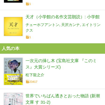
1
天才（小学館の名作文芸朗読）: 小学館
チェーホフアントン
天沢カンナ
エイトリン
クス
1
人気の本
一次元の挿し木 (宝島社文庫 『このミ
ス』大賞シリーズ)
松下龍之介
23417
世界でいちばん透きとおった物語 (新潮
文庫 す 31-2)