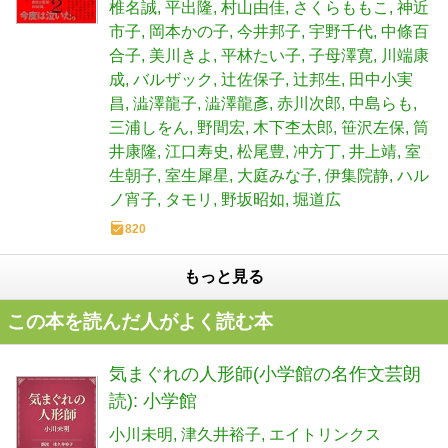
椎名誠
平出隆
村山由佳
さくらももこ
神近
市子
岡本かの子
今井邦子
宇野千代
中條百
合子
美川きよ
平林たい子
子母澤寛
川端康
成
バルザック
辻佐保子
辻邦生
田中小実
昌
澁澤龍子
澁澤龍彥
赤川次郎
中島らも
三浦しをん
野間宏
木下杢太郎
笹沢左保
筒
井康隆
江口寿史
松尾豊
冲方丁
井上靖
室
生朝子
室生犀星
大庭みな子
伊集院静
ハル
ノ宵子
タモリ
野坂昭如
堀道広
820
もっと見る
この本を読んだ人がよく読む本
気まぐれの人形師(小学館の名作文芸朗
読): 小学館
小川未明
津久井裕子
エイトリンクス