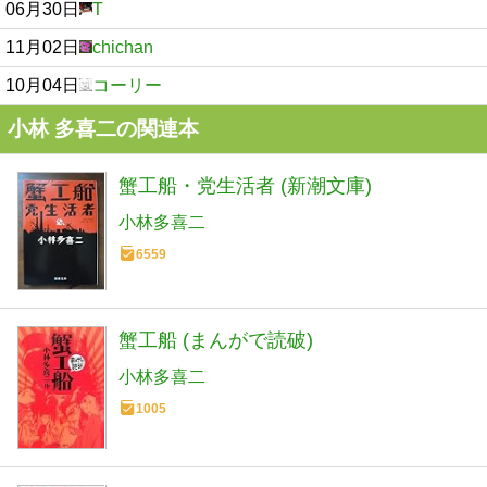
06月30日
T
11月02日
chichan
10月04日
コーリー
小林 多喜二の関連本
蟹工船・党生活者 (新潮文庫)
小林多喜二
6559
蟹工船 (まんがで読破)
小林多喜二
1005