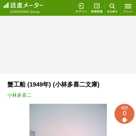
ログイン
新規登録
本を探
蟹工船 (1949年) (小林多喜二文庫)
小林多喜二
感想
0