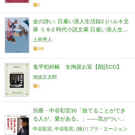
2
金の諍い: 日雇い浪人生活録2 (ハルキ文
庫 う 9-2 時代小説文庫 日雇い浪人生活
録 2)
上田秀人
240
鬼平犯科帳 女掏摸お富【朗読CD】
池波正太郎
1
別冊・中谷彰宏30「捨てることができ
る人が、愛がある。」――気がついた
ら、している恋愛術
中谷彰宏
中谷彰宏
(株)リブラ・エージェン