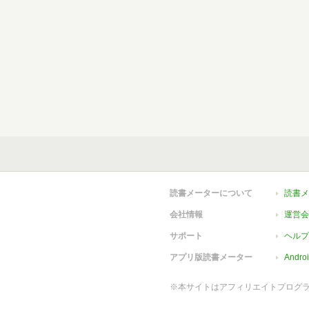
読書メーターについて
読書メ
会社情報
運営会
サポート
ヘルプ
アプリ版読書メーター
Andr
※本サイトはアフィリエイトプログ