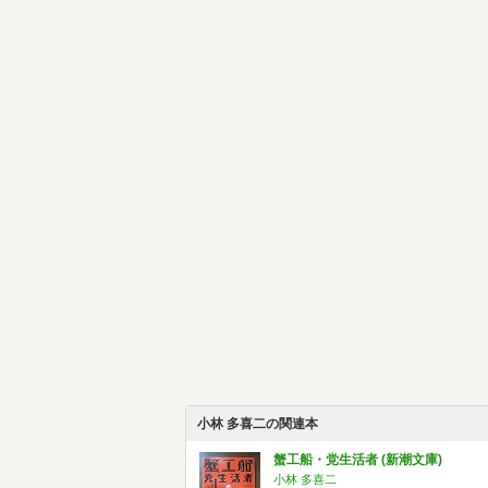
小林 多喜二の関連本
蟹工船・党生活者 (新潮文庫)
小林 多喜二