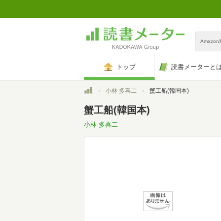
Amazo
トップ
読書メーターと
トップ
小林 多喜二
蟹工船(韓国本)
蟹工船(韓国本)
小林 多喜二