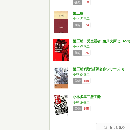
登録
819
蟹工船
小林 多喜二
登録
574
蟹工船・党生活者 (角川文庫 こ 32-1
小林 多喜二
登録
525
蟹工船 (現代語訳名作シリーズ 3)
小林 多喜二
登録
159
小林多喜二蟹工船
小林 多喜二
登録
155
もっと見る