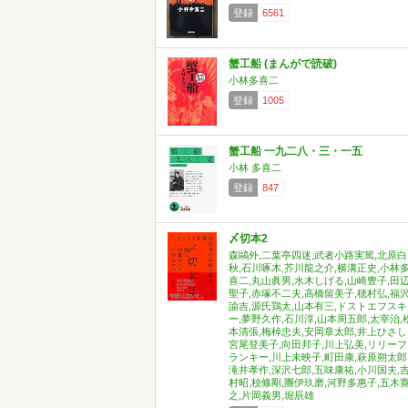
登録
6561
蟹工船 (まんがで読破)
小林多喜二
登録
1005
蟹工船 一九二八・三・一五
小林 多喜二
登録
847
〆切本2
森鷗外,二葉亭四迷,武者小路実篤,北原白
秋,石川啄木,芥川龍之介,横溝正史,小林
喜二,丸山眞男,水木しげる,山崎豊子,田
聖子,赤塚不二夫,高橋留美子,穂村弘,福
諭吉,源氏鶏太,山本有三,ドストエフスキ
ー,夢野久作,石川淳,山本周五郎,太宰治,
本清張,梅棹忠夫,安岡章太郎,井上ひさし
宮尾登美子,向田邦子,川上弘美,リリーフ
ランキー,川上未映子,町田康,萩原朔太郎
滝井孝作,深沢七郎,五味康祐,小川国夫,
村昭,校條剛,團伊玖磨,河野多惠子,五木
之,片岡義男,堀辰雄