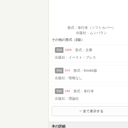
形式：単行本（ソフトカバー）
出版社：ムンパラン
その他の形式（β版）
形式：文庫
登録
1005
出版社：イースト・プレス
形式：Kindle版
登録
574
出版社：情報なし
形式：単行本
登録
159
出版社：理論社
全て表示する
本の詳細