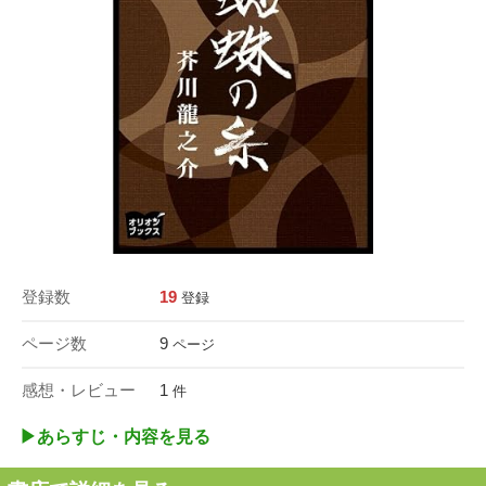
登録数
19
登録
ページ数
9
ページ
感想・レビュー
1
件
▶︎あらすじ・内容を見る