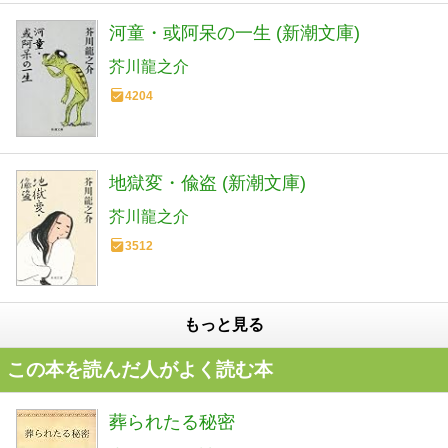
河童・或阿呆の一生 (新潮文庫)
芥川龍之介
4204
地獄変・偸盗 (新潮文庫)
芥川龍之介
3512
もっと見る
この本を読んだ人がよく読む本
葬られたる秘密