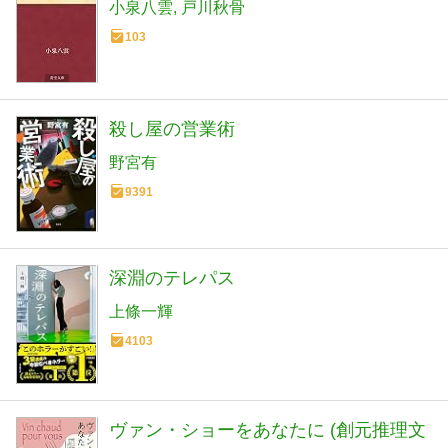
小泉八雲
戸川秋骨
103
殺し屋の営業術
野宮有
9391
深淵のテレパス
上條一輝
4103
ヴァン・ショーをあなたに (創元推理文