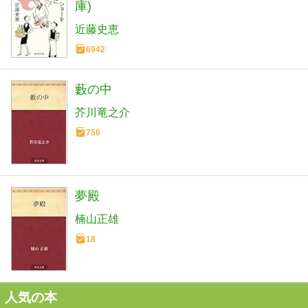
庫)
近藤史恵
6942
藪の中
芥川竜之介
756
夢殿
楠山正雄
18
人気の本