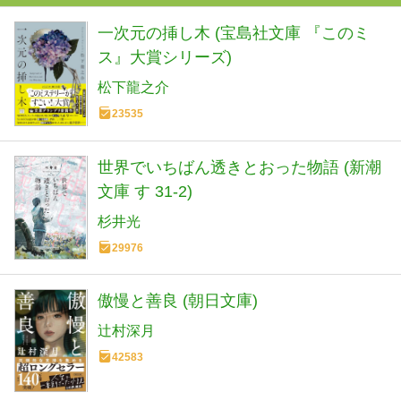
一次元の挿し木 (宝島社文庫 『このミ
ス』大賞シリーズ)
松下龍之介
23535
世界でいちばん透きとおった物語 (新潮
文庫 す 31-2)
杉井光
29976
傲慢と善良 (朝日文庫)
辻村深月
42583