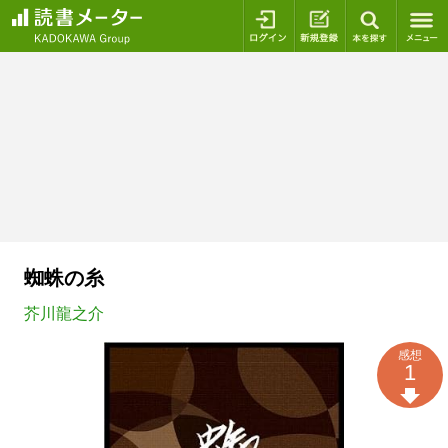
ログイン
新規登録
本を探
蜘蛛の糸
芥川龍之介
感想
1