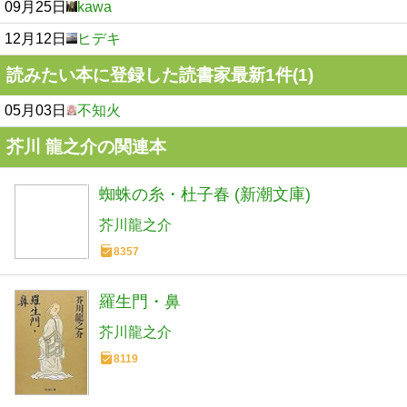
09月25日
kawa
12月12日
ヒデキ
読みたい本に登録した読書家最新1件(1)
05月03日
不知火
芥川 龍之介の関連本
蜘蛛の糸・杜子春 (新潮文庫)
芥川龍之介
8357
羅生門・鼻
芥川龍之介
8119