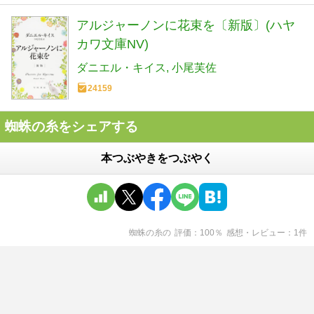
アルジャーノンに花束を〔新版〕(ハヤ
カワ文庫NV)
ダニエル・キイス
小尾芙佐
24159
蜘蛛の糸をシェアする
本つぶやきをつぶやく
蜘蛛の糸
の
評価
100
％
感想・レビュー
1
件