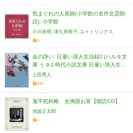
気まぐれの人形師(小学館の名作文芸朗
読): 小学館
小川未明
津久井裕子
エイトリンクス
2
金の諍い: 日雇い浪人生活録2 (ハルキ文
庫 う 9-2 時代小説文庫 日雇い浪人生活
録 2)
上田秀人
240
鬼平犯科帳 女掏摸お富【朗読CD】
池波正太郎
1