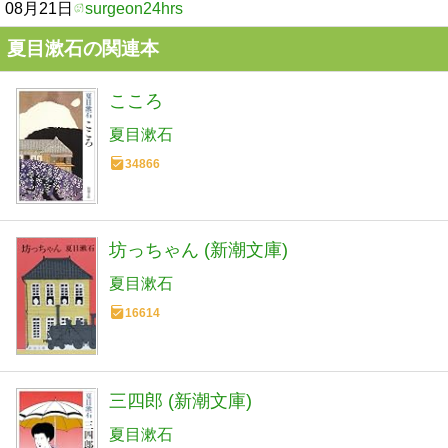
08月21日
surgeon24hrs
夏目漱石の関連本
こころ
夏目漱石
34866
坊っちゃん (新潮文庫)
夏目漱石
16614
三四郎 (新潮文庫)
夏目漱石