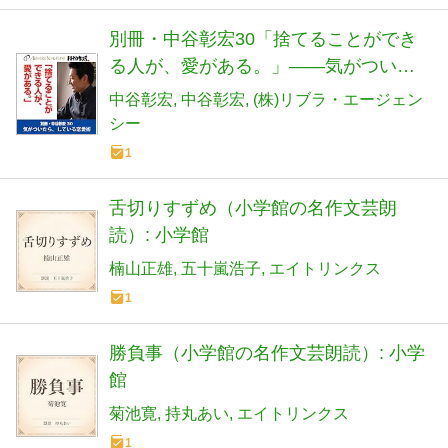
別冊・中谷彰宏30「捨てることができ
る人が、愛がある。」――気がついた
ら、している恋愛術
中谷彰宏
中谷彰宏
(株)リブラ・エージェン
シー
1
舌切りすずめ（小学館の名作文芸朗
読）: 小学館
楠山正雄
五十嵐浩子
エイトリンクス
1
勝負事（小学館の名作文芸朗読）: 小学
館
菊池寛
持丸あい
エイトリンクス
1