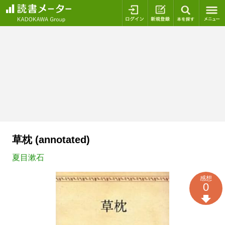
ログイン
新規登録
本を探
草枕 (annotated)
夏目漱石
感想
0