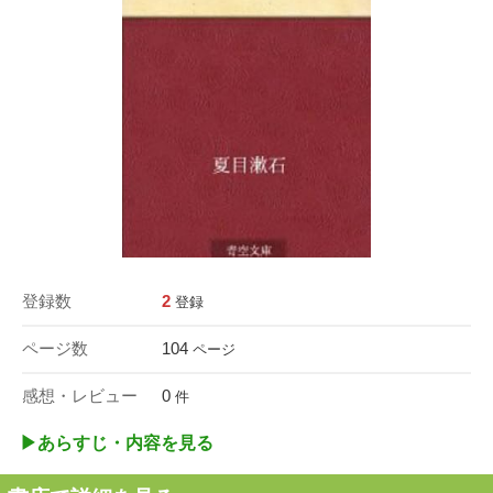
登録数
2
登録
ページ数
104
ページ
感想・レビュー
0
件
▶︎あらすじ・内容を見る