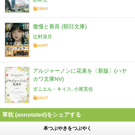
29943
傲慢と善良 (朝日文庫)
辻村深月
42497
アルジャーノンに花束を〔新版〕(ハヤ
カワ文庫NV)
ダニエル・キイス
小尾芙佐
24127
草枕 (annotated)をシェアする
本つぶやきをつぶやく