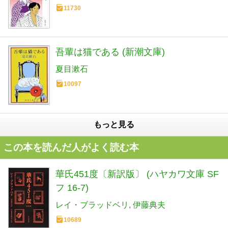
11730
吾輩は猫である (新潮文庫)
夏目漱石
10097
もっと見る
この本を読んだ人がよく読む本
華氏451度〔新訳版〕 (ハヤカワ文庫 SF
フ 16-7)
レイ・ブラッドベリ
伊藤典夫
10689