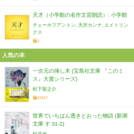
天才（小学館の名作文芸朗読）: 小学館
チェーホフアントン
天沢カンナ
エイトリン
クス
1
人気の本
一次元の挿し木 (宝島社文庫 『このミ
ス』大賞シリーズ)
松下龍之介
23417
世界でいちばん透きとおった物語 (新潮
文庫 す 31-2)
杉井光