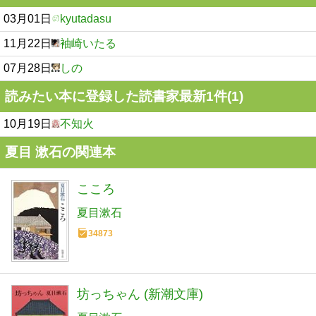
03月01日
kyutadasu
11月22日
袖崎いたる
07月28日
しの
読みたい本に登録した読書家最新1件(1)
10月19日
不知火
夏目 漱石の関連本
こころ
夏目漱石
34873
坊っちゃん (新潮文庫)