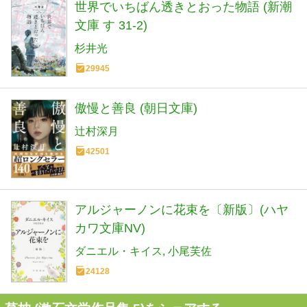
世界でいちばん透きとおった物語 (新潮
文庫 す 31-2)
杉井光
29945
傲慢と善良 (朝日文庫)
辻村深月
42501
アルジャーノンに花束を〔新版〕(ハヤ
カワ文庫NV)
ダニエル・キイス
小尾芙佐
24128