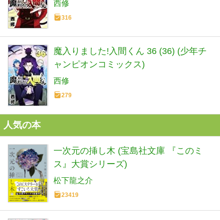
西修
316
魔入りました!入間くん 36 (36) (少年チ
ャンピオンコミックス)
西修
279
人気の本
一次元の挿し木 (宝島社文庫 『このミ
ス』大賞シリーズ)
松下龍之介
23419