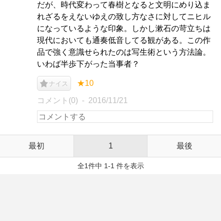
だが、時代変わって春樹となると文明にめり込ま
れざるをえないゆえの致し方なさに対してニヒル
になっているような印象。しかし漱石の苛立ちは
現代においても通奏低音してる観がある。この作
品で強く意識せられたのは写生術という方法論。
いわば半歩下がった当事者？
★10
ナイス
コメント(0)
2016/11/21
最初
1
最後
全1件中 1-1 件を表示