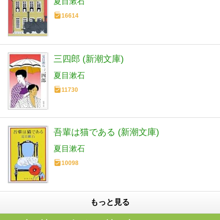
夏目漱石
16614
三四郎 (新潮文庫)
夏目漱石
11730
吾輩は猫である (新潮文庫)
夏目漱石
10098
もっと見る