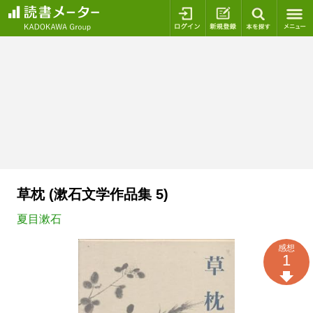
ログイン
新規登録
本を探
草枕 (漱石文学作品集 5)
夏目漱石
感想
1