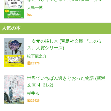
護・暮らし
大島一博
7
人気の本
一次元の挿し木 (宝島社文庫 『このミ
ス』大賞シリーズ)
松下龍之介
23376
世界でいちばん透きとおった物語 (新潮
文庫 す 31-2)
杉井光
29926