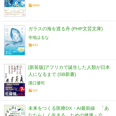
5604
ガラスの海を渡る舟 (PHP文芸文庫)
寺地はるな
433
[新装版]アフリカで誕生した人類が日本
人になるまで (SB新書)
溝口優司
157
未来をつくる医療DX・AI最前線 「あ
なたらしく生きる」ための健康・介