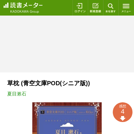
ログイン
新規登録
本を探
草枕 (青空文庫POD(シニア版))
夏目漱石
感想
4