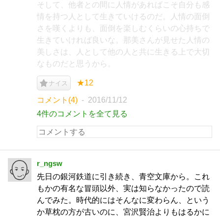
そして、他者との間に人情があればこそ自分も感
情を持つ人として生きていけるのだ。人情の面倒
さを嘆くよりも、面倒を楽しむくらいの心持ちで
生きていければ良いな。那美さんが見せた人情の
美しさは、人として他の人と共に生きる上で大切
なものだと思うから。
★12
ナイス
コメント(4)
2016/11/12
4件のコメントを全て見る
r_ngsw
先日の銀河鉄道に引き続き、青空文庫から。これ
もかの有名な冒頭以外、実は知らなかったので読
んでみた。時代的にはそんなに変わらん、という
か草枕の方が古いのに、宮沢賢治よりもはるかに