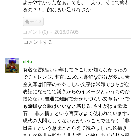
よみやすかったなぁ。でも、「えっ、そこで終わ
るの？！」的な食い足りなさが…
ナイス
コメント(0)
2016/07/05
detu
有名な冒頭｡いい年してそこしか知らなかったの
でチャレンジ｡率直､ムズい､難解な部分が多い｡青
空文庫は旧字のややこしい文字は米印でひらがな
表記になってて漢字からのイメージというものが
掴めない､普通に難解で分かりづらい文章も･･･で
も流暢な文脈はいいなと感じる｡さすがは文豪漱
石｡「非人情」という言葉がよく使われています｡
現代の人間らしくないとかいうことではなく「非
日常」という意味ととらえて読みました｡絵描き
さんが俗世を離れ「非人情」の旅に出て題材を探