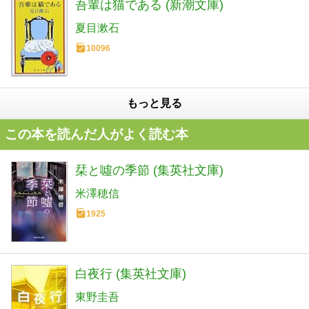
吾輩は猫である (新潮文庫)
夏目漱石
10096
もっと見る
この本を読んだ人がよく読む本
栞と噓の季節 (集英社文庫)
米澤穂信
1925
白夜行 (集英社文庫)
東野圭吾