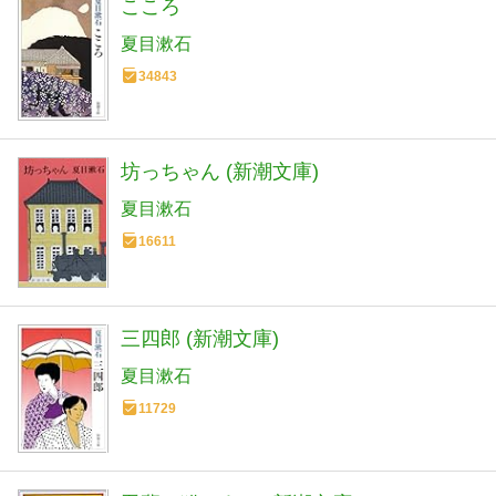
こころ
夏目漱石
34843
坊っちゃん (新潮文庫)
夏目漱石
16611
三四郎 (新潮文庫)
夏目漱石
11729