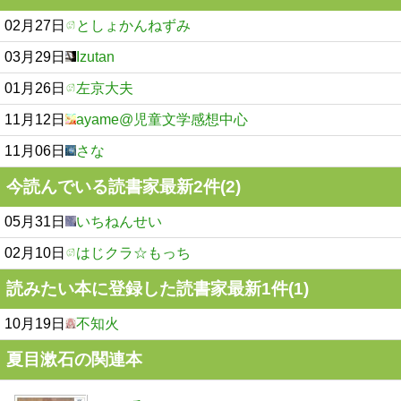
02月27日
としょかんねずみ
03月29日
Izutan
01月26日
左京大夫
11月12日
ayame@児童文学感想中心
11月06日
さな
今読んでいる読書家最新2件(2)
05月31日
いちねんせい
02月10日
はじクラ☆もっち
読みたい本に登録した読書家最新1件(1)
10月19日
不知火
夏目漱石の関連本