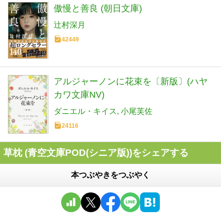
傲慢と善良 (朝日文庫)
辻村深月
42449
アルジャーノンに花束を〔新版〕(ハヤ
カワ文庫NV)
ダニエル・キイス
小尾芙佐
24116
草枕 (青空文庫POD(シニア版))をシェアする
本つぶやきをつぶやく