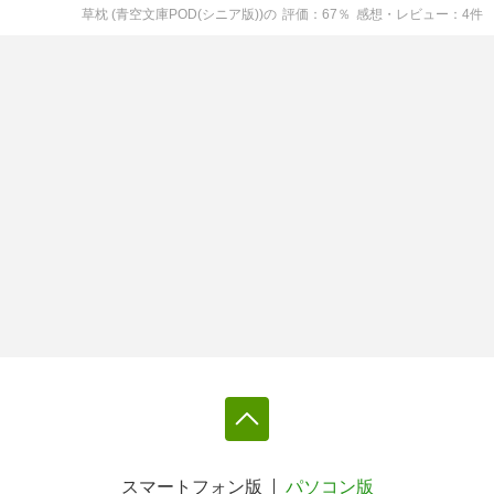
草枕 (青空文庫POD(シニア版))
の
評価
67
％
感想・レビュー
4
件
スマートフォン版
パソコン版