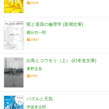
59255
暇と退屈の倫理学 (新潮文庫)
國分功一郎
10067
白鳥とコウモリ（上） (幻冬舎文庫)
東野圭吾
5599
パズルと天気
伊坂幸太郎