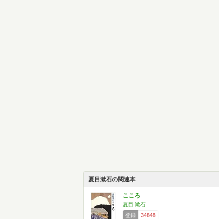
夏目漱石の関連本
こころ
夏目 漱石
登録
34848