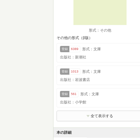
形式：その他
その他の形式（β版）
形式：文庫
登録
6389
出版社：新潮社
形式：文庫
登録
1013
出版社：岩波書店
形式：文庫
登録
561
出版社：小学館
全て表示する
本の詳細