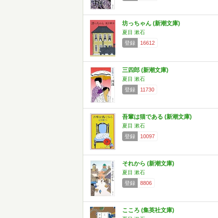
坊っちゃん (新潮文庫)
夏目 漱石
登録
16612
三四郎 (新潮文庫)
夏目 漱石
登録
11730
吾輩は猫である (新潮文庫)
夏目 漱石
登録
10097
それから (新潮文庫)
夏目 漱石
登録
8806
こころ (集英社文庫)