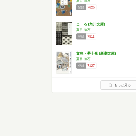
夏目 漱石
登録
7625
こゝろ (角川文庫)
夏目 漱石
登録
7511
文鳥・夢十夜 (新潮文庫)
夏目 漱石
登録
7127
もっと見る