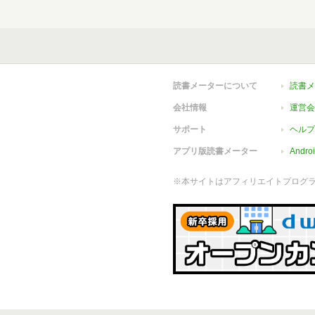
読書メーターについて
読書メ
会社情報
運営会
サポート
ヘルプ
アプリ版読書メーター
Andr
※本サイトはアフィリエイトプログ