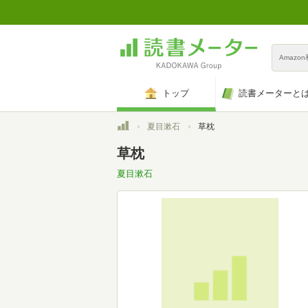
Amazo
トップ
読書メーターと
トップ
夏目漱石
草枕
草枕
夏目漱石