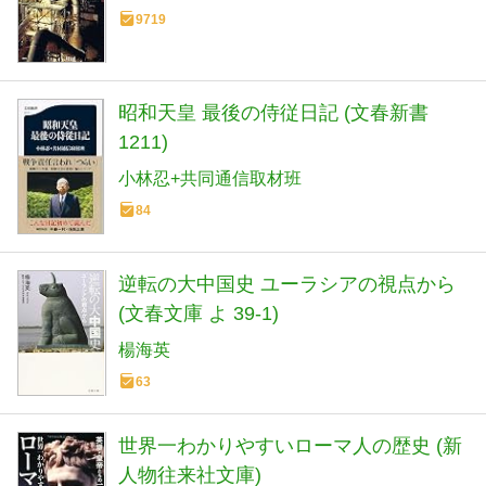
9719
昭和天皇 最後の侍従日記 (文春新書
1211)
小林忍+共同通信取材班
84
逆転の大中国史 ユーラシアの視点から
(文春文庫 よ 39-1)
楊海英
63
世界一わかりやすいローマ人の歴史 (新
人物往来社文庫)