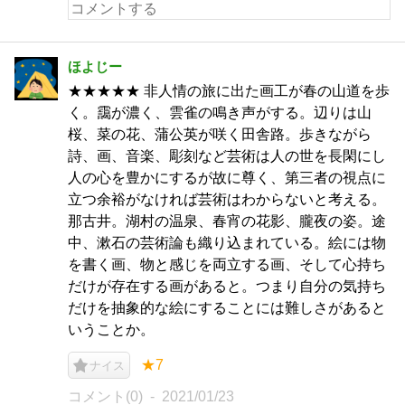
ほよじー
★★★★★ 非人情の旅に出た画工が春の山道を歩
く。靄が濃く、雲雀の鳴き声がする。辺りは山
桜、菜の花、蒲公英が咲く田舎路。歩きながら
詩、画、音楽、彫刻など芸術は人の世を長閑にし
人の心を豊かにするが故に尊く、第三者の視点に
立つ余裕がなければ芸術はわからないと考える。
那古井。湖村の温泉、春宵の花影、朧夜の姿。途
中、漱石の芸術論も織り込まれている。絵には物
を書く画、物と感じを両立する画、そして心持ち
だけが存在する画があると。つまり自分の気持ち
だけを抽象的な絵にすることには難しさがあると
いうことか。
★7
ナイス
コメント(0)
2021/01/23