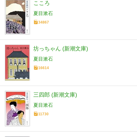
こころ
夏目漱石
34867
坊っちゃん (新潮文庫)
夏目漱石
16614
三四郎 (新潮文庫)
夏目漱石
11730