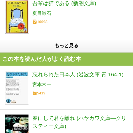
吾輩は猫である (新潮文庫)
夏目漱石
10098
もっと見る
この本を読んだ人がよく読む本
忘れられた日本人 (岩波文庫 青 164-1)
宮本常一
5419
春にして君を離れ (ハヤカワ文庫―クリ
スティー文庫)