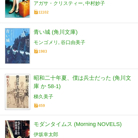
アガサ・クリスティー
中村妙子
11102
青い城 (角川文庫)
モンゴメリ
谷口由美子
1983
昭和二十年夏、僕は兵士だった (角川文
庫 か 58-1)
梯久美子
459
モダンタイムス (Morning NOVELS)
伊坂幸太郎