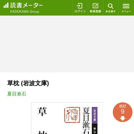
ログイン
新規登録
本を探
草枕 (岩波文庫)
夏目漱石
感想
9