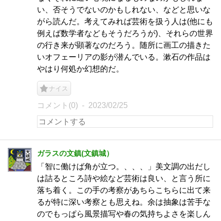
い、否そうでないのかもしれない、などと思いな
がら読んだ。考えてみれば芸術を扱う人は(他にも
例えば数学者などもそうだろうが)、それらの世界
の行き来が顕著なのだろう。随所に画工の描きた
いオフェーリアの影が潜んでいる。漱石の作品は
やはり何処か幻想的だ。
ナイス
コメント(0)
2023/02/25
ガラスの文鎮(文鎮城）
「智に働けば角が立つ。、、、」美文調の出だし
は詰るところ詩や絵など芸術は良い、と言う所に
落ち着く。この手の考察があちらこちらに出て来
るが特に深い考察とも思えね。余は抽象は苦手な
のでもっぱら風景描写や春の気持ちよさを楽しん