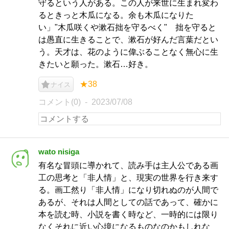
守るという人がある。この人が来世に生まれ変わ
るときっと木瓜になる。余も木瓜になりた
い」"木瓜咲くや漱石拙を守るべく" 拙を守ると
は愚直に生きることで、漱石が好んだ言葉だとい
う。天才は、花のように偉ぶることなく無心に生
きたいと願った。漱石…好き。
★38
ナイス
コメント(0)
2023/07/08
wato nisiga
有名な冒頭に導かれて、読み手は主人公である画
工の思考と「非人情」と、現実の世界を行き来す
る。画工然り「非人情」になり切れぬのが人間で
あるが、それは人間としての話であって、確かに
本を読む時、小説を書く時など、一時的には限り
なくそれに近い心境になるものなのかもしれな