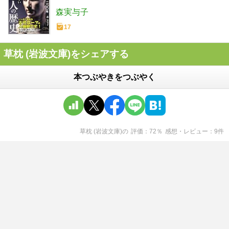
森実与子
17
草枕 (岩波文庫)をシェアする
本つぶやきをつぶやく
草枕 (岩波文庫)
の
評価
72
％
感想・レビュー
9
件