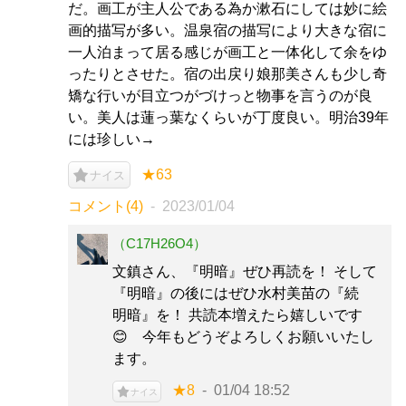
だ。画工が主人公である為か漱石にしては妙に絵
画的描写が多い。温泉宿の描写により大きな宿に
一人泊まって居る感じが画工と一体化して余をゆ
ったりとさせた。宿の出戻り娘那美さんも少し奇
矯な行いが目立つがづけっと物事を言うのが良
い。美人は蓮っ葉なくらいが丁度良い。明治39年
には珍しい→
★63
ナイス
コメント(4)
2023/01/04
（C17H26O4）
文鎮さん、『明暗』ぜひ再読を！ そして
『明暗』の後にはぜひ水村美苗の『続
明暗』を！ 共読本増えたら嬉しいです
😊 今年もどうぞよろしくお願いいたし
ます。
★8
01/04 18:52
ナイス