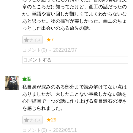
章のところだけ知ってたけど、画工の話だったの
か。単語や言い回しが難しくてよくわからないな
あと思った。物の描写が美しかった。画工のちょ
っとした出会いのある旅先の話。
★7
ナイス
コメント(0)
2022/12/07
金吾
私自身が深みのある部分まで読み解けてない点は
ありましたが、大したことない事象しかない話を
心理描写で一つの話に作り上げる夏目漱石の凄さ
を感じられました。
★29
ナイス
コメント(0)
2022/05/11