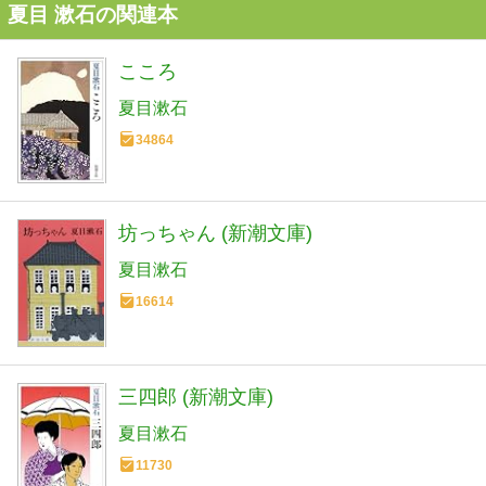
夏目 漱石の関連本
こころ
夏目漱石
34864
坊っちゃん (新潮文庫)
夏目漱石
16614
三四郎 (新潮文庫)
夏目漱石
11730