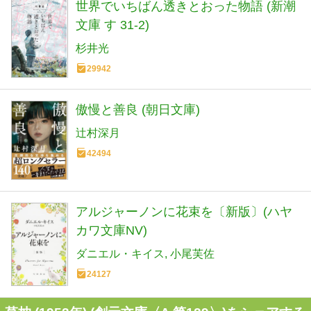
世界でいちばん透きとおった物語 (新潮
文庫 す 31-2)
杉井光
29942
傲慢と善良 (朝日文庫)
辻村深月
42494
アルジャーノンに花束を〔新版〕(ハヤ
カワ文庫NV)
ダニエル・キイス
小尾芙佐
24127