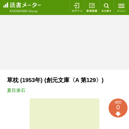
ログイン
新規登録
本を探
草枕 (1953年) (創元文庫〈A 第129〉)
夏目漱石
感想
0