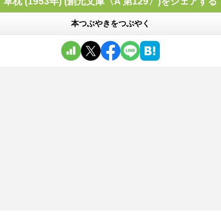
草枕 (1953年) (創元文庫〈A 第129〉)をシェアする
本つぶやきをつぶやく