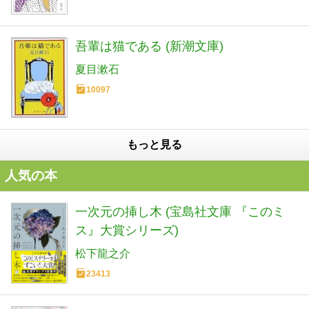
吾輩は猫である (新潮文庫)
夏目漱石
10097
もっと見る
人気の本
一次元の挿し木 (宝島社文庫 『このミ
ス』大賞シリーズ)
松下龍之介
23413