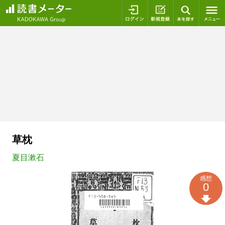
ログイン
新規登録
本を探
草枕
夏目漱石
感想
0