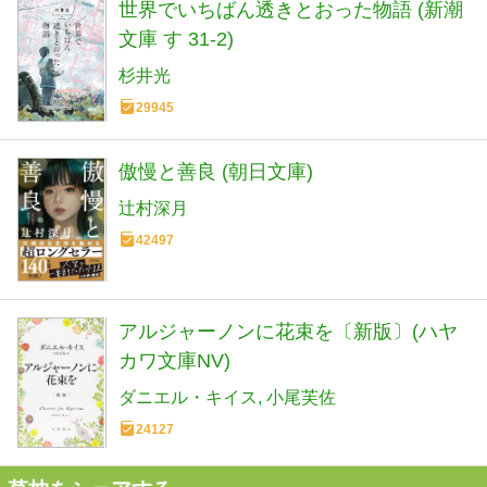
世界でいちばん透きとおった物語 (新潮
文庫 す 31-2)
杉井光
29945
傲慢と善良 (朝日文庫)
辻村深月
42497
アルジャーノンに花束を〔新版〕(ハヤ
カワ文庫NV)
ダニエル・キイス
小尾芙佐
24127