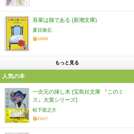
吾輩は猫である (新潮文庫)
夏目漱石
10098
もっと見る
人気の本
一次元の挿し木 (宝島社文庫 『このミ
ス』大賞シリーズ)
松下龍之介
23417