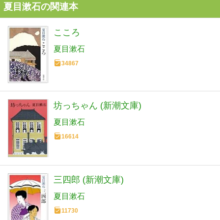
夏目漱石の関連本
こころ
夏目漱石
34867
坊っちゃん (新潮文庫)
夏目漱石
16614
三四郎 (新潮文庫)
夏目漱石
11730