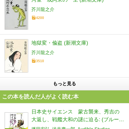
芥川龍之介
4200
地獄変・偸盗 (新潮文庫)
芥川龍之介
3510
もっと見る
この本を読んだ人がよく読む本
日本史サイエンス 蒙古襲来、秀吉の
大返し、戦艦大和の謎に迫る: (ブルーバ
ックス)