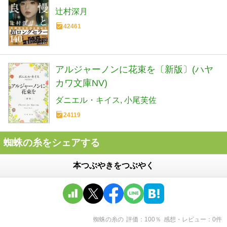
辻村深月
42461
アルジャーノンに花束を〔新版〕(ハヤ
カワ文庫NV)
ダニエル・キイス
小尾芙佐
24119
蜘蛛の糸をシェアする
本つぶやきをつぶやく
蜘蛛の糸
の
評価
100
％
感想・レビュー
0
件