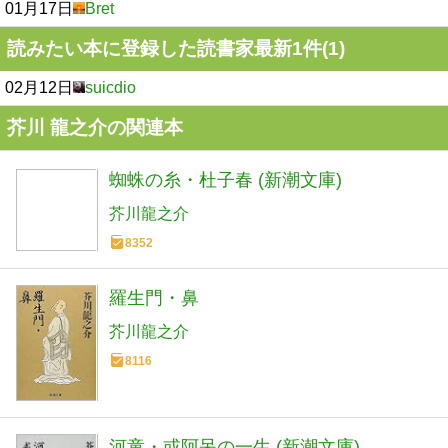
01月17日
Bret
読みたい本に登録した読書家最新1件(1)
02月12日
suicdio
芥川 龍之介の関連本
蜘蛛の糸・杜子春 (新潮文庫)
芥川龍之介
8352
羅生門・鼻
芥川龍之介
8116
河童・或阿呆の一生 (新潮文庫)