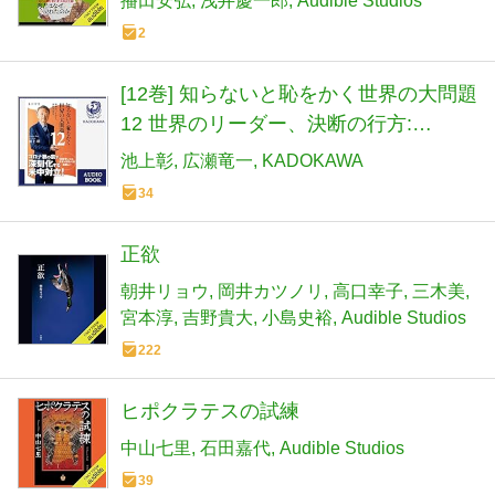
播田安弘
浅井慶一郎
Audible Studios
2
[12巻] 知らないと恥をかく世界の大問題
12 世界のリーダー、決断の行方:
(KADOKAWA)
池上彰
広瀬竜一
KADOKAWA
34
正欲
朝井リョウ
岡井カツノリ
高口幸子
三木美
宮本淳
吉野貴大
小島史裕
Audible Studios
222
ヒポクラテスの試練
中山七里
石田嘉代
Audible Studios
39