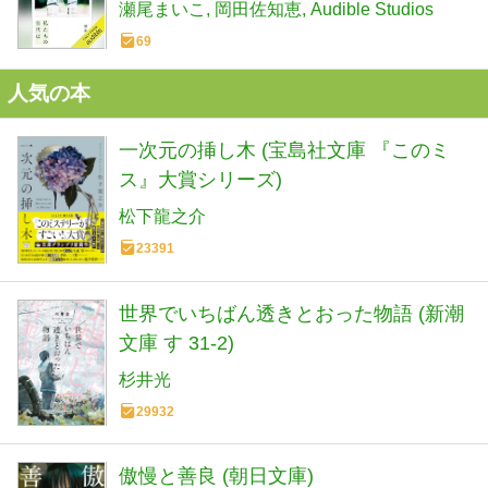
瀬尾まいこ
岡田佐知恵
Audible Studios
69
人気の本
一次元の挿し木 (宝島社文庫 『このミ
ス』大賞シリーズ)
松下龍之介
23391
世界でいちばん透きとおった物語 (新潮
文庫 す 31-2)
杉井光
29932
傲慢と善良 (朝日文庫)