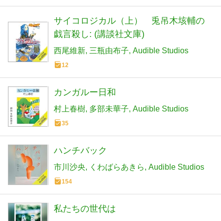
サイコロジカル（上） 兎吊木垓輔の
戯言殺し: (講談社文庫)
西尾維新
三瓶由布子
Audible Studios
12
カンガルー日和
村上春樹
多部未華子
Audible Studios
35
ハンチバック
市川沙央
くわばらあきら
Audible Studios
154
私たちの世代は