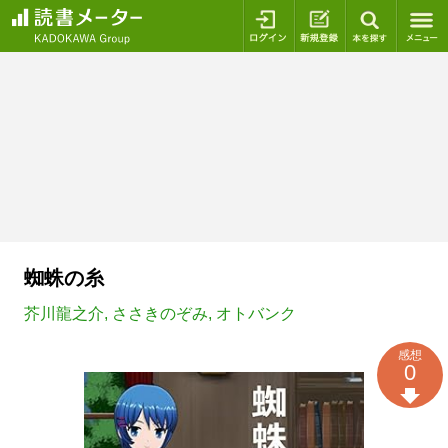
ログイン
新規登録
本を探
蜘蛛の糸
芥川龍之介
,
ささきのぞみ
,
オトバンク
感想
0