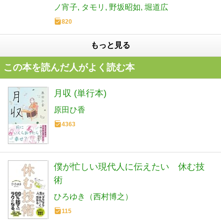
ノ宵子
タモリ
野坂昭如
堀道広
820
もっと見る
この本を読んだ人がよく読む本
月収 (単行本)
原田ひ香
4363
僕が忙しい現代人に伝えたい 休む技
術
ひろゆき（西村博之）
115