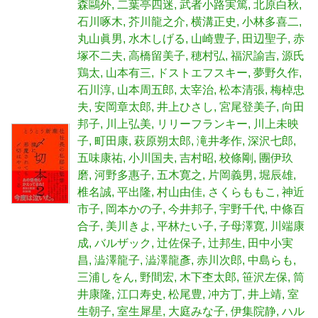
森鷗外
二葉亭四迷
武者小路実篤
北原白秋
石川啄木
芥川龍之介
横溝正史
小林多喜二
丸山眞男
水木しげる
山崎豊子
田辺聖子
赤
塚不二夫
高橋留美子
穂村弘
福沢諭吉
源氏
鶏太
山本有三
ドストエフスキー
夢野久作
石川淳
山本周五郎
太宰治
松本清張
梅棹忠
夫
安岡章太郎
井上ひさし
宮尾登美子
向田
邦子
川上弘美
リリーフランキー
川上未映
子
町田康
萩原朔太郎
滝井孝作
深沢七郎
五味康祐
小川国夫
吉村昭
校條剛
團伊玖
磨
河野多惠子
五木寛之
片岡義男
堀辰雄
椎名誠
平出隆
村山由佳
さくらももこ
神近
市子
岡本かの子
今井邦子
宇野千代
中條百
合子
美川きよ
平林たい子
子母澤寛
川端康
成
バルザック
辻佐保子
辻邦生
田中小実
昌
澁澤龍子
澁澤龍彥
赤川次郎
中島らも
三浦しをん
野間宏
木下杢太郎
笹沢左保
筒
井康隆
江口寿史
松尾豊
冲方丁
井上靖
室
生朝子
室生犀星
大庭みな子
伊集院静
ハル