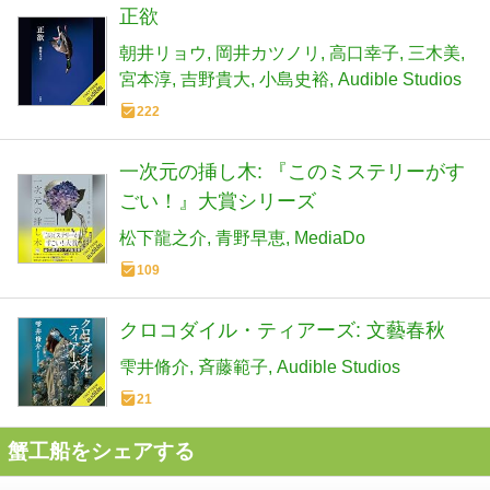
正欲
朝井リョウ
岡井カツノリ
高口幸子
三木美
宮本淳
吉野貴大
小島史裕
Audible Studios
222
一次元の挿し木: 『このミステリーがす
ごい！』大賞シリーズ
松下龍之介
青野早恵
MediaDo
109
クロコダイル・ティアーズ: 文藝春秋
雫井脩介
斉藤範子
Audible Studios
21
蟹工船をシェアする