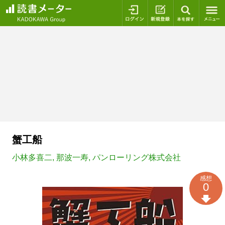
ログイン
新規登録
本を探
蟹工船
小林多喜二
,
那波一寿
,
パンローリング株式会社
感想
0