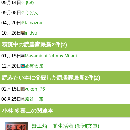
09月14日
まめ
09月08日
うどん
04月20日
tamazou
10月26日
midyo
積読中の読書家最新2件(2)
01月15日
Masamichi Johnny Mitani
12月20日
蒙啓太郎
読みたい本に登録した読書家最新2件(2)
02月15日
yuken_76
08月25日
原雄一郎
小林 多喜二の関連本
蟹工船・党生活者 (新潮文庫)