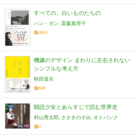
すべての、白いものたちの
ハン・ガン
斎藤真理子
3614
機嫌のデザイン まわりに左右されない
シンプルな考え方
秋田道夫
648
朗読少女とあらすじで読む世界史
村山秀太郎
ささきのぞみ
オトバンク
4