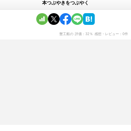
本つぶやきをつぶやく
蟹工船
の
評価
32
％
感想・レビュー
0
件