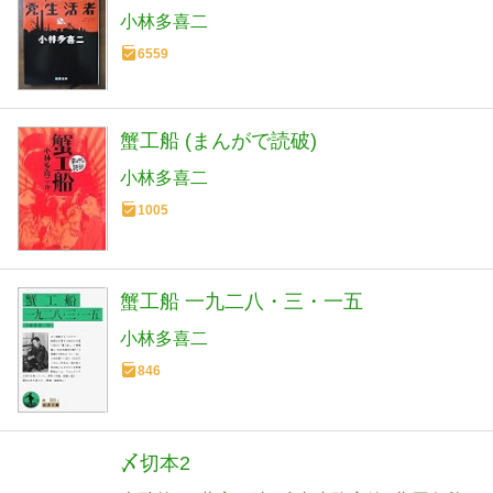
小林多喜二
6559
蟹工船 (まんがで読破)
小林多喜二
1005
蟹工船 一九二八・三・一五
小林多喜二
846
〆切本2