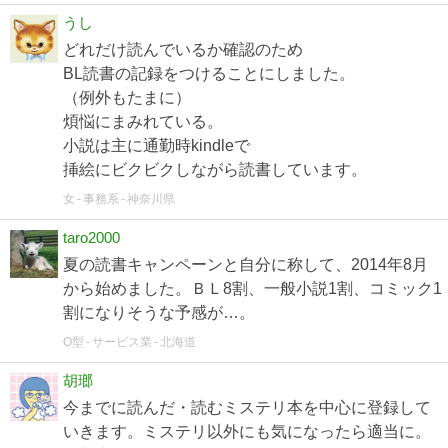
うし
どれだけ読んでいるか確認のため
BL読書の記録をつけることにしました。
（例外もたまに）
煩悩にまみれている。
小説は主に通勤時kindleで
挿絵にビクビクしながら読書しています。
女
事務系
神奈川県
taro2000
夏の読書キャンペーンと自分に称して、2014年8月
から始めました。ＢＬ8割、一般小説1割、コミック1
割になりそうな予感が…。
O型
サービス業
北海道
胡瑯
今までに読んだ・読むミステリ本を中心に登録して
いきます。ミステリ以外にも気になったら適当に。