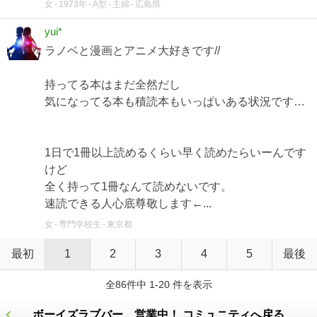
女
1973年
A型
主婦
広島県
yui*
ラノベと漫画とアニメ大好きです//
持ってる本はまだ全然だし
気になってる本も積読本もいっぱいある状況です…
1日で1冊以上読めるくらい早く読めたらいーんです
けど
全く持って1冊なんて読めないです。
速読できる人心底尊敬します←...
女
専門学校生
東京都
最初
1
2
3
4
5
最後
全86件中 1-20 件を表示
ボーイズラブバー 営業中！ コミュニティへ戻る