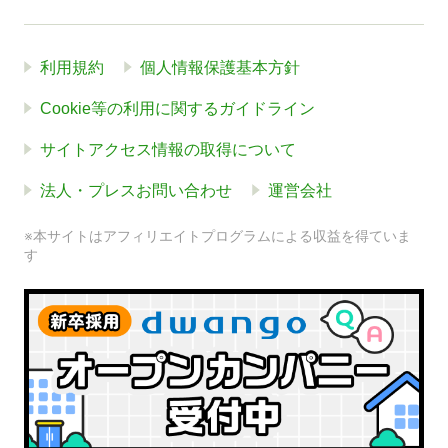
利用規約
個人情報保護基本方針
Cookie等の利用に関するガイドライン
サイトアクセス情報の取得について
法人・プレスお問い合わせ
運営会社
※本サイトはアフィリエイトプログラムによる収益を得ていま
す