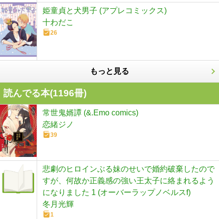
姫童貞と犬男子 (アプレコミックス)
十わだこ
26
もっと見る
読んでる本(
1196
冊)
常世鬼婿譚 (&.Emo comics)
恋緒ジノ
39
悲劇のヒロインぶる妹のせいで婚約破棄したので
すが、何故か正義感の強い王太子に絡まれるよう
になりました 1 (オーバーラップノベルスf)
冬月光輝
1