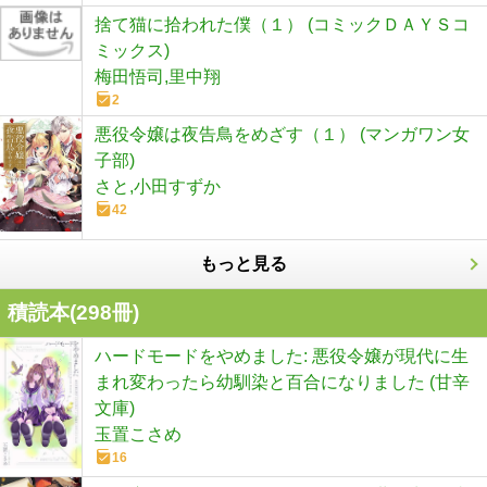
捨て猫に拾われた僕（１） (コミックＤＡＹＳコ
ミックス)
梅田悟司,里中翔
2
悪役令嬢は夜告鳥をめざす（１） (マンガワン女
子部)
さと,小田すずか
42
もっと見る
積読本(
298
冊)
ハードモードをやめました: 悪役令嬢が現代に生
まれ変わったら幼馴染と百合になりました (甘辛
文庫)
玉置こさめ
16