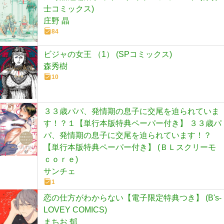
士コミックス)
庄野 晶
84
ビジャの女王 （1） (SPコミックス)
森秀樹
10
３３歳パパ、発情期の息子に交尾を迫られていま
す！？１【単行本版特典ペーパー付き】 ３３歳パ
パ、発情期の息子に交尾を迫られています！？
【単行本版特典ペーパー付き】 (ＢＬスクリーモ
ｃｏｒｅ)
サンチェ
1
恋の仕方がわからない【電子限定特典つき】 (B's-
LOVEY COMICS)
まちお 郁