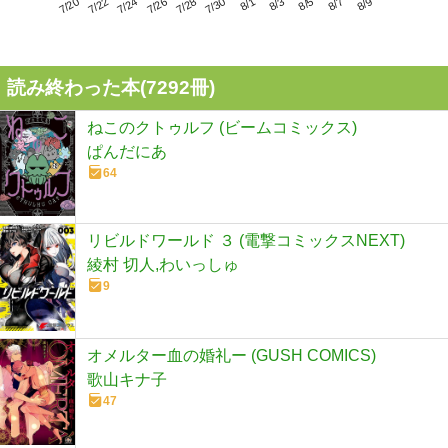
7/24
7/30
8/5
7/20
7/26
8/1
8/7
7/22
7/28
8/3
8/9
読み終わった本(
7292
冊)
ねこのクトゥルフ (ビームコミックス)
ぱんだにあ
64
リビルドワールド ３ (電撃コミックスNEXT)
綾村 切人,わいっしゅ
9
オメルター血の婚礼ー (GUSH COMICS)
歌山キナ子
47