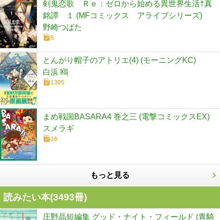
剣鬼恋歌 Ｒｅ：ゼロから始める異世界生活†真
銘譚 １ (MFコミックス アライブシリーズ)
野崎つばた
5
とんがり帽子のアトリエ(4) (モーニングKC)
白浜 鴎
1305
まめ戦国BASARA4 巻之三 (電撃コミックスEX)
スメラギ
16
もっと見る
読みたい本(
3493
冊)
庄野晶短編集 グッド・ナイト・フィールド (青騎