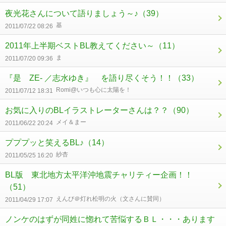
夜光花さんについて語りましょう～♪
（39）
基
2011/07/22 08:26
2011年上半期ベストBL教えてください～
（11）
ま
2011/07/20 09:36
『是 ZE- ／志水ゆき』 を語り尽くそう！！
（33）
Romi@いつも心に太陽を！
2011/07/12 18:31
お気に入りのBLイラストレーターさんは？？
（90）
メイ＆まー
2011/06/22 20:24
プププッと笑えるBL♪
（14）
紗杏
2011/05/25 16:20
BL版 東北地方太平洋沖地震チャリティー企画！！
（51）
えんび＠灯れ松明の火（文さんに賛同）
2011/04/29 17:07
ノンケのはずが同姓に惚れて苦悩するＢＬ・・・あります