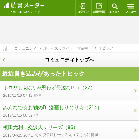
ログイン
新規登録
本を探
トピック
コミュニティ
ボーイズラブバー 営業中！
コミュニティトップへ
最近書き込みがあったトピック
ホロリと切ない&思わず号泣なBL♪
（27）
紗杏
2012/11/16 07:42
みんなで☆お勧めBL漫画しりとり☆
（214）
sk
2012/11/16 06:52
榎田尤利 交渉人シリーズ
（86）
えんび＠灯れ松明の火（文さんに賛同）
2012/04/25 20:41