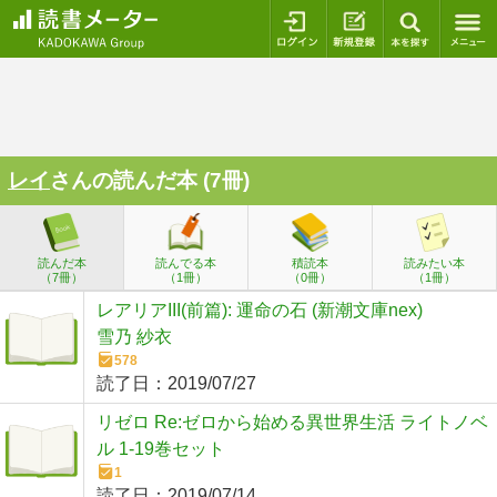
ログイン
新規登録
本を探
レイ
さんの読んだ本 (7冊)
読んだ本
読んでる本
積読本
読みたい本
（7冊）
（1冊）
（0冊）
（1冊）
レアリアIII(前篇): 運命の石 (新潮文庫nex)
雪乃 紗衣
578
読了日：
2019/07/27
リゼロ Re:ゼロから始める異世界生活 ライトノベ
ル 1-19巻セット
1
読了日：
2019/07/14