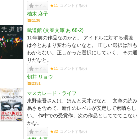
★11
コメントする(
0
)
ナイス
柚木 麻子
1136
武道館 (文春文庫 あ 68-2)
10年前の作品なのかと。 アイドルに対する環境
は今とあまり変わらないなと。 正しい選択は誰も
わからない。正しかった選択にしていく。 その通
りだなと。
★11
コメントする(
0
)
ナイス
朝井 リョウ
2351
マスカレード・ライフ
東野圭吾さんは、ほんと天才だなと。 文章の読み
易さも含めて、新作のレベルが安定して素晴らし
い。 作中での受賞作、次の作品としてでてこない
かな。
★32
コメントする(
0
)
ナイス