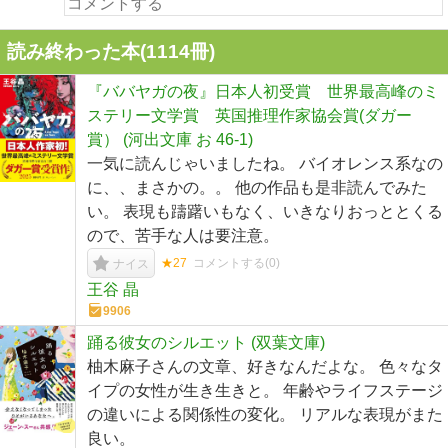
読み終わった本(
1114
冊)
『ババヤガの夜』日本人初受賞 世界最高峰のミ
ステリー文学賞 英国推理作家協会賞(ダガー
賞） (河出文庫 お 46-1)
一気に読んじゃいましたね。 バイオレンス系なの
に、、まさかの。。 他の作品も是非読んでみた
い。 表現も躊躇いもなく、いきなりおっととくる
ので、苦手な人は要注意。
★27
コメントする(
0
)
ナイス
王谷 晶
9906
踊る彼女のシルエット (双葉文庫)
柚木麻子さんの文章、好きなんだよな。 色々なタ
イプの女性が生き生きと。 年齢やライフステージ
の違いによる関係性の変化。 リアルな表現がまた
良い。