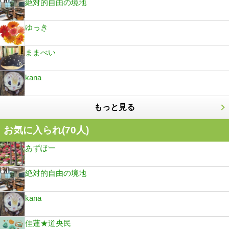
絶対的自由の境地
ゆっき
ままべい
kana
もっと見る
お気に入られ(
70
人)
あずぽー
絶対的自由の境地
kana
佳蓮★道央民