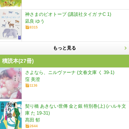
神さまのビオトープ (講談社タイガ ナC 1)
凪良 ゆう
8315
もっと見る
積読本(
27
冊)
さよなら、ニルヴァーナ (文春文庫 く 39-1)
窪 美澄
1136
契り橋 あきない世傳 金と銀 特別巻(上) (ハルキ文
庫 た 19-31)
髙田 郁
2644