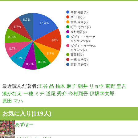
今村 翔吾(4)
高田 郁(3)
8.7%
宮島 未奈(2)
17.4%
8.7%
町田 そのこ(2)
今村翔吾(2)
ダヴィド・ラーゲ
8.7%
13%
ルクランツ(2)
ダヴィド ラーゲル
8.7%
クランツ(2)
8.7%
高田郁(2)
8.7%
一穂 ミチ(2)
8.7%
8.7%
東野 圭吾(2)
最近読んだ著者:
王谷 晶
柚木 麻子
朝井 リョウ
東野 圭吾
湊かなえ
一穂 ミチ
道尾 秀介
今村翔吾
伊坂幸太郎
原田 マハ
お気に入り(
119
人)
あずぽー