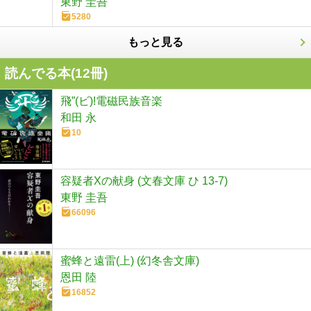
東野 圭吾
5280
もっと見る
読んでる本(
12
冊)
飛”(ビ)!電磁民族音楽
和田 永
10
容疑者Xの献身 (文春文庫 ひ 13-7)
東野 圭吾
66096
蜜蜂と遠雷(上) (幻冬舎文庫)
恩田 陸
16852