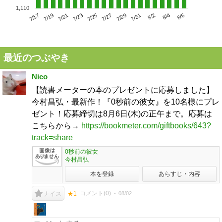
1,110
7/21
7/27
8/2
7/17
7/23
7/29
8/4
7/19
7/25
7/31
8/6
最近のつぶやき
Nico
【読書メーターの本のプレゼントに応募しました】
今村昌弘・最新作！『0秒前の彼女』を10名様にプレ
ゼント！応募締切は8月6日(木)の正午まで。応募は
こちらから→
https://bookmeter.com/giftbooks/643?
track=share
0秒前の彼女
今村昌弘
本を登録
あらすじ・内容
コメント(
0
)
08/02
ナイス
★1