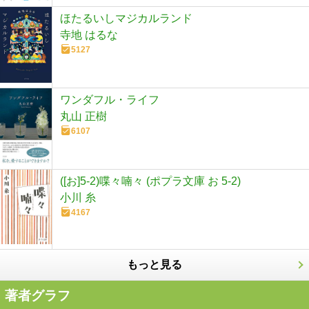
ほたるいしマジカルランド
寺地 はるな
5127
ワンダフル・ライフ
丸山 正樹
6107
([お]5-2)喋々喃々 (ポプラ文庫 お 5-2)
小川 糸
4167
もっと見る
著者グラフ