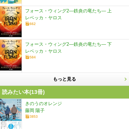
フォース・ウィング2―鉄炎の竜たち― 上
レベッカ・ヤロス
662
フォース・ウィング2―鉄炎の竜たち― 下
レベッカ・ヤロス
584
もっと見る
読みたい本(
13
冊)
きのうのオレンジ
藤岡 陽子
3853