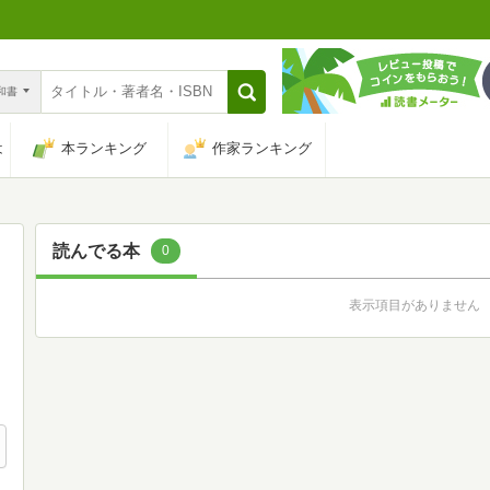
n和書
は
本ランキング
作家ランキング
読んでる本
0
表示項目がありません