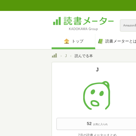
Amazo
トップ
読書メーターと
トップ
J
読んでる本
J
52
お気に入られ
7月の読書メーターまとめ