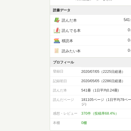
読書データ
541
読んだ本
0
読んでる本
0
積読本
0
読みたい本
プロフィール
登録日
2020/07/05（2225日経過）
記録初日
2020/05/05（2286日経過）
読んだ本
541冊（1日平均0.24冊)
読んだページ
181105ページ（1日平均79ペ
ジ）
感想・レビュー
370件（投稿率68.4%）
本棚
0棚