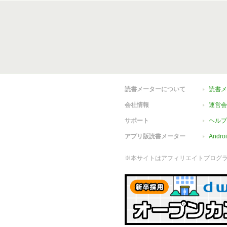
読書メーターについて
読書メ
会社情報
運営会
サポート
ヘルプ
アプリ版読書メーター
Andr
※本サイトはアフィリエイトプログ