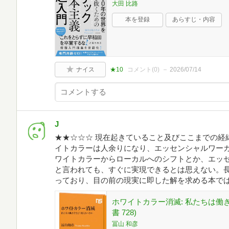
大田 比路
本を登録
あらすじ・内容
ナイス
★10
コメント(
0
)
2026/07/14
J
★★☆☆☆ 現在起きていること及びここまでの経
イトカラーは人余りになり、エッセンシャルワー
ワイトカラーからローカルへのシフトとか、エッ
と言われても、すぐに実現できるとは思えない。
っており、目の前の現実に即した解を求める本で
ホワイトカラー消滅: 私たちは働き
書 728)
冨山 和彦