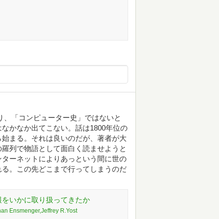
り、「コンピューター史」ではないと
なかなか出てこない。話は1800年位の
ら始まる。それは良いのだが、著者が大
の羅列で物語として面白く読ませようと
ンターネットによりあっという間に世の
れる。この先どこまで行ってしまうのだ
報をいかに取り扱ってきたか
han Ensmenger,Jeffrey R.Yost