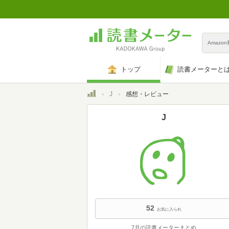
Amazo
トップ
読書メーターと
トップ
J
感想・レビュー
J
52
お気に入られ
7月の読書メーターまとめ