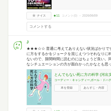
ナイス
★11
コメント(
0
)
2026/06/09
J
★★★☆☆ 普通に考えてありえない状況ばかりで
に方をするかをジョークを混じえつつそれなりに
ないので、隙間時間に読むのにはちょうど良い。
なシチュエーションの方が面白かったかなとも思
とんでもない死に方の科学 (河出文
コーディー・キャシディー,ポール・ドハ
本を登録
あらすじ・内容