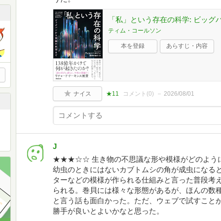
「私」という存在の科学: ビッグ
ティム・コールソン
本を登録
あらすじ・内容
ナイス
★11
コメント(
0
)
2026/08/01
J
★★★☆☆ 生き物の不思議な形や模様がどのよう
幼虫のときにはないカブトムシの角が成虫になる
ターなどの模様が作られる仕組みと言った普段考
られる。巻貝には様々な形態があるが、ほんの数
と言う話も面白かった。ただ、ウェブで試すこと
勝手が良いとよいかなと思った。