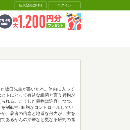
新規登録(無料)
ログイン
った坂口先生が書いた本。体内に入って
はヒトにとって有益な細菌と言う異物が
えられる。こうした異物は許容しつつ、
界を制御性T細胞がコントロールしてい
いが、著者の信念と地道な努力が、実を
胞であるがんの治療など更なる研究の進