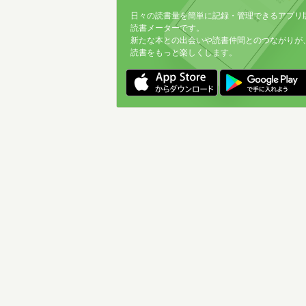
日々の読書量を簡単に記録・管理できるアプリ
読書メーターです。
新たな本との出会いや読書仲間とのつながりが
読書をもっと楽しくします。