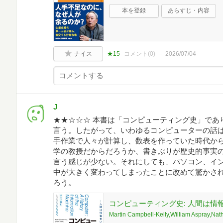
本を登録
あらすじ・内容
ナイス
★15
コメント(
0
)
2026/07/04
J
★★☆☆☆ 本書は「コンピューティング史」であ
言う。したがって、いわゆるコンピューターの話は
手作業で人々が計算し、数表を作っていた時代か
学の教授だからだろうか、書きぶりが歴史的事実
言う感じが少ない。それにしても、パソコン、イ
中が大きく変わってしまったことに改めて驚かさ
ろう。
コンピューティング史: 人間は情
Martin Campbell-Kelly,William Aspray,Nat