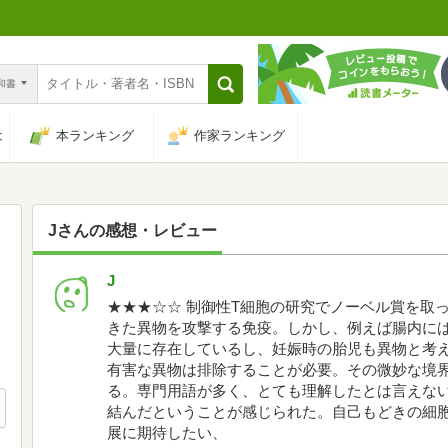
n和書
は
本ランキング
作家ランキング
J
さんの感想・レビュー
J
★★★☆☆ 制御性T細胞の研究でノーベル賞を取
きた異物を攻撃する免疫。しかし、例えば腸内に
大量に存在しているし、妊娠時の胎児も異物と考
有害な異物は排除することが必要。その微妙な境
る。専門用語が多く、とても理解したとは言えな
結んだということが感じられた。自己もどきの細
展に期待したい、