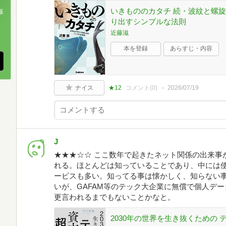
いきもののカタチ 続・波紋と螺
版
り出すシンプルな法則
、
近藤滋
本を登録
あらすじ・内容
ナイス
★12
コメント(
0
)
2026/07/19
J
★★★☆☆ ここ数年で起きたネット関係の出来事
れる。ほとんどは知っていることであり、中には
ービスも多い。知ってる事は懐かしく、知らない
いが、GAFAM等のテック大企業に無償で個人デ
更言われるまでもないことかなと。
2030年の世界を生き抜くための