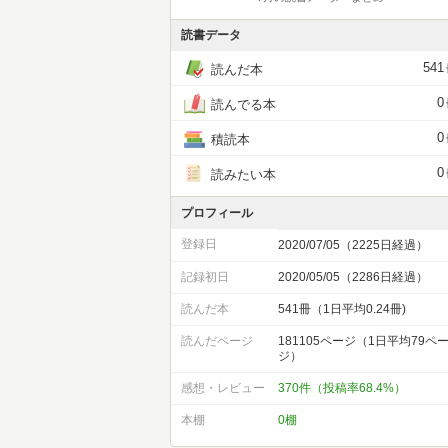
読書データ
541
読んだ本
0
読んでる本
0
積読本
0
読みたい本
プロフィール
登録日
2020/07/05（2225日経過）
記録初日
2020/05/05（2286日経過）
読んだ本
541冊（1日平均0.24冊)
読んだページ
181105ページ（1日平均79ペ
ジ）
感想・レビュー
370件（投稿率68.4%）
本棚
0棚