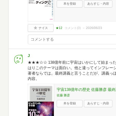
本を登録
あらすじ・内容
ナイス
★12
コメント(
0
)
2026/06/23
J
★★★☆☆ 138億年前に宇宙はいかにして始ま
はりこのテーマは面白い。他と違ってインフレー
著者ならでは。最終講義と言うことだが、講義っ
内容。
宇宙138億年の歴史 佐藤勝彦 最終
佐藤 勝彦
本を登録
あらすじ・内容