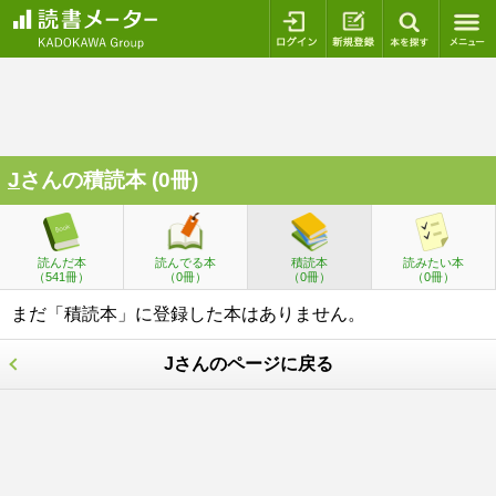
ログイン
新規登録
本を探
J
さんの積読本 (0冊)
読んだ本
読んでる本
積読本
読みたい本
（541冊）
（0冊）
（0冊）
（0冊）
まだ「積読本」に登録した本はありません。
Jさんのページに戻る