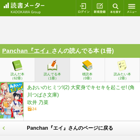
ログイン
新規登録
本を探
Panchan『エイ』
さんの読んでる本 (1冊)
読んだ本
読んでる本
積読本
読みたい本
（62冊）
（1冊）
（0冊）
（2冊）
あおいのヒミツ!(2) 大変身でキセキを起こせ! (角
川つばさ文庫)
吹井 乃菜
24
Panchan『エイ』さんのページに戻る