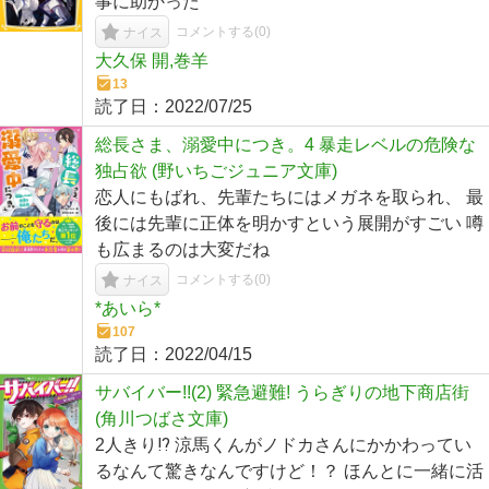
事に助かった
コメントする(
0
)
ナイス
大久保 開,巻羊
13
読了日：
2022/07/25
総長さま、溺愛中につき。4 暴走レベルの危険な
独占欲 (野いちごジュニア文庫)
恋人にもばれ、先輩たちにはメガネを取られ、 最
後には先輩に正体を明かすという展開がすごい 噂
も広まるのは大変だね
コメントする(
0
)
ナイス
*あいら*
107
読了日：
2022/04/15
サバイバー!!(2) 緊急避難! うらぎりの地下商店街
(角川つばさ文庫)
2人きり⁉ 涼馬くんがノドカさんにかかわってい
るなんて驚きなんですけど！？ ほんとに一緒に活