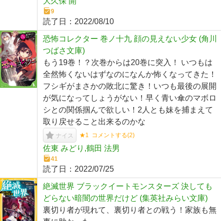
大久保 開
9
読了日：
2022/08/10
恐怖コレクター 巻ノ十九 顔の見えない少女 (角川
つばさ文庫)
もう19巻！？次巻からは20巻に突入！ いつもは
全然怖くないはずなのになんか怖くなってきた！
フシギがまさかの敗北に驚き！いつも最後の展開
が気になってしょうがない！早く青い傘のマボロ
シとの関係掴んで欲しい！2人とも妹を捕まえて
取り戻せること出来るのかな
★1
コメントする(
2
)
ナイス
佐東 みどり,鶴田 法男
41
読了日：
2022/07/25
絶滅世界 ブラックイートモンスターズ 決しても
どらない暗闇の世界だけど (集英社みらい文庫)
裏切り者が現れて、裏切り者との戦う！家族も無