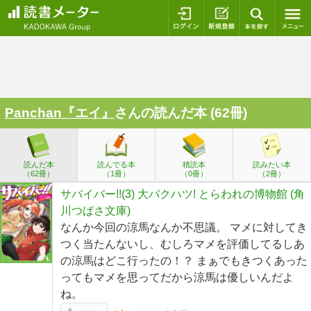
ログイン
新規登録
本を探
Panchan『エイ』
さんの読んだ本 (62冊)
読んだ本
読んでる本
積読本
読みたい本
（62冊）
（1冊）
（0冊）
（2冊）
サバイバー!!(3) 大バクハツ! とらわれの博物館 (角
川つばさ文庫)
なんか今回の涼馬なんか不思議。 マメに対してき
つく当たんないし、むしろマメを評価してるしあ
の涼馬はどこ行ったの！？ まぁでもきつくあった
ってもマメを思ってだから涼馬は優しいんだよ
ね。