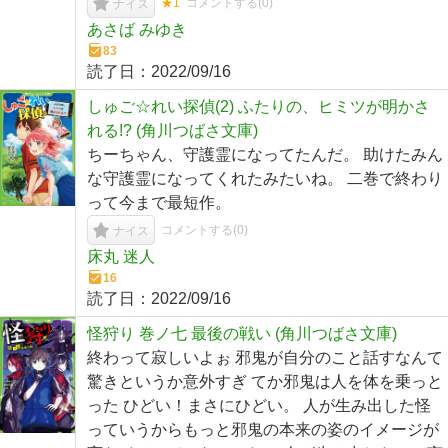
★1
コメントする(
0
)
ナイス
あさば みゆき
83
読了日：
2022/09/16
しゅご☆れい探偵(2) ふたりの、ヒミツが明かさ
れる!? (角川つばさ文庫)
ちーちゃん、守護霊になってたんだ。 助けたみん
な守護霊になってくれたみたいね。 二巻で終わり
って今まで最短作。
コメントする(
0
)
ナイス
床丸 迷人
16
読了日：
2022/09/16
怪狩り 巻ノ七 最後の戦い (角川つばさ文庫)
終わって寂しいよぉ 邪鬼が自分のこと話すなんて
驚きというか意外すぎ てか邪鬼は人を体を乗っと
った ひどい！まさにひどい。 人が生み出した怪
っていうからもっと邪鬼の本来の姿のイメージが