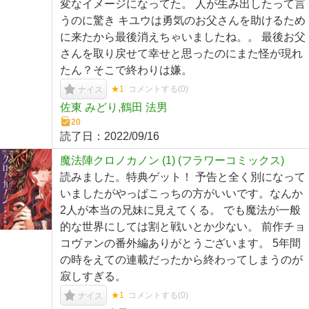
変なイメージになってた。 人が生み出したって言
うのに驚き キユウは勇気のお父さんを助けるため
に来たから最後消えちゃいましたね。。 最後お父
さんを取り戻せて幸せと思ったのにまた怪が現れ
たん？そこで終わりは嫌。
★1
コメントする(
0
)
ナイス
佐東 みどり,鶴田 法男
20
読了日：
2022/09/16
魔法陣クロノカノン (1) (フラワーコミックス)
読みました。特典ゲット！ 予告と全く別になって
いましたがやっぱこっちの方がいいです。なんか
2人が本当の兄妹に見えてくる。 でも魔法が一般
的な世界にしては割と戦いとか少ない。 前作チョ
コヴァンの番外編ありがとうございます。 5年間
の時をえての連載だったから終わってしまうのが
寂しすぎる。
★1
コメントする(
0
)
ナイス