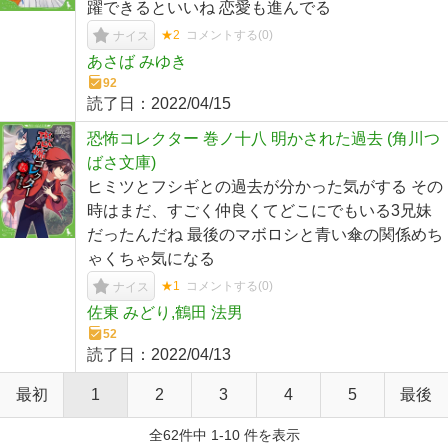
躍できるといいね 恋愛も進んでる
★2
コメントする(
0
)
ナイス
あさば みゆき
92
読了日：
2022/04/15
恐怖コレクター 巻ノ十八 明かされた過去 (角川つ
ばさ文庫)
ヒミツとフシギとの過去が分かった気がする その
時はまだ、すごく仲良くてどこにでもいる3兄妹
だったんだね 最後のマボロシと青い傘の関係めち
ゃくちゃ気になる
★1
コメントする(
0
)
ナイス
佐東 みどり,鶴田 法男
52
読了日：
2022/04/13
最初
1
2
3
4
5
最後
全62件中 1-10 件を表示