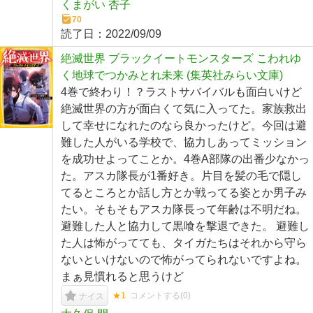
くまがい 杏子
70
読了日：
2022/09/09
絶滅世界 ブラックイートモンスターズ こわれゆ
く地球でつかみとれ未来 (集英社みらい文庫)
4巻で終わり！？ラストサバイバルも面白いけど
絶滅世界の方が面白くて気に入ってた。家族救出
して幸せになれたのなら良かったけど。今回は避
難した人がいる学校で、協力しあってミッション
を成功せよってことか。4巻A部隊の出番少なかっ
た。アスカ隊長が1番好き。片目を髪の毛で隠し
てるところとか話し方とか戦ってる姿とか男子み
たい。そもそもアスカ隊長って年齢は不明だね。
避難した人と協力して黒喰を撃退できた。 避難し
た人は怖がってても、タイガたちはそれから守ら
ないといけないので怖がってられないですよね。
まぁ見慣れると思うけど
★1
コメントする(
0
)
ナイス