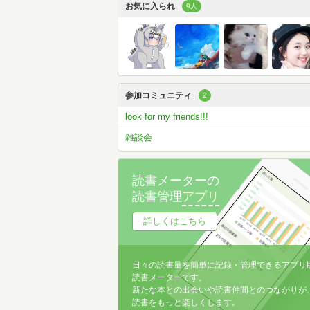
お気に入られ
9人
参加コミュニティ
2
look for my friends!!!
雑談会
読書メーターの
読書管理
アプリ
詳しくはこちら
日々の読書量を簡単に記録・管理できるアプリ
読書メーターです。
新たな本との出会いや読書仲間とのつながりが
読書をもっと楽しくします。