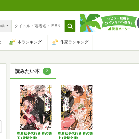
n和書
は
本ランキング
作家ランキング
読みたい本
2
春夏秋冬代行者 春の舞
春夏秋冬代行者 春の舞
下 (電撃文庫)
上 (電撃文庫)