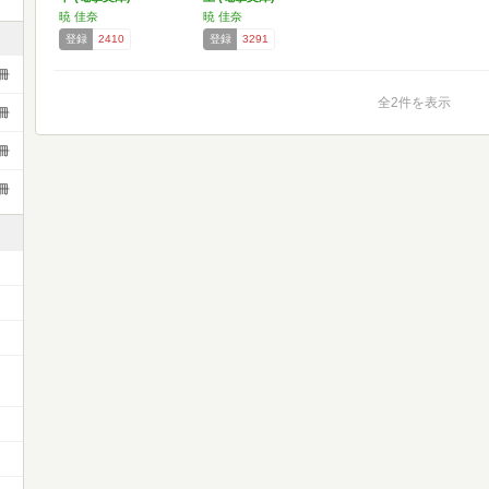
暁 佳奈
暁 佳奈
登録
2410
登録
3291
冊
全2件を表示
冊
冊
冊