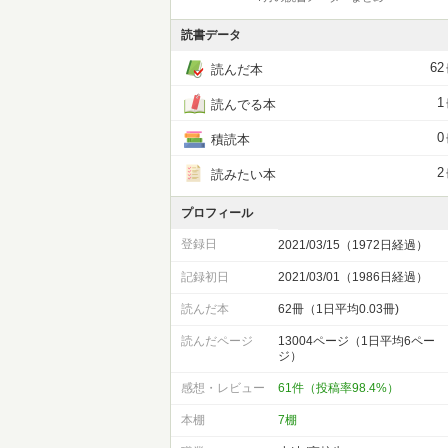
読書データ
62
読んだ本
1
読んでる本
0
積読本
2
読みたい本
プロフィール
登録日
2021/03/15（1972日経過）
記録初日
2021/03/01（1986日経過）
読んだ本
62冊（1日平均0.03冊)
読んだページ
13004ページ（1日平均6ペー
ジ）
感想・レビュー
61件（投稿率98.4%）
本棚
7棚