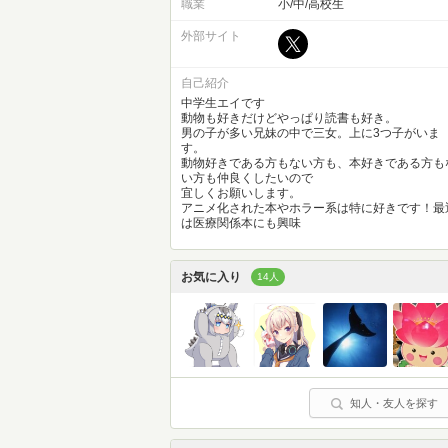
職業
小/中/高校生
外部サイト
自己紹介
中学生エイです
動物も好きだけどやっぱり読書も好き。
男の子が多い兄妹の中で三女。上に3つ子がいま
す。
動物好きである方もない方も、本好きである方も
い方も仲良くしたいので
宜しくお願いします。
アニメ化された本やホラー系は特に好きです！最
は医療関係本にも興味
お気に入り
14人
知人・友人を探す