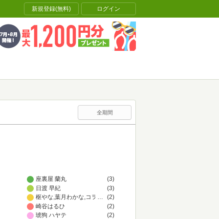
新規登録(無料)
ログイン
全期間
座裏屋 蘭丸
(3)
日渡 早紀
(3)
枢やな,葉月わかな,コヲノスミレ
…
(2)
崎谷はるひ
(2)
琥狗 ハヤテ
(2)