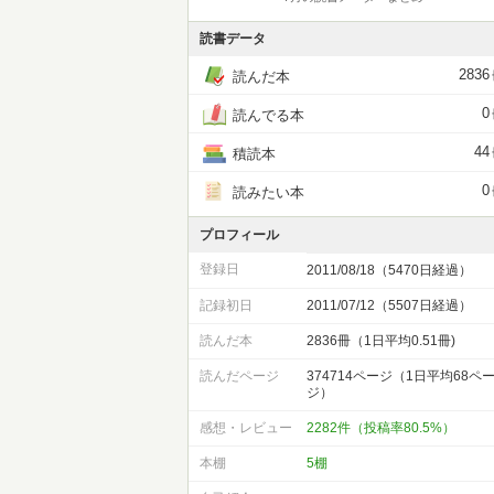
読書データ
2836
読んだ本
0
読んでる本
44
積読本
0
読みたい本
プロフィール
登録日
2011/08/18（5470日経過）
記録初日
2011/07/12（5507日経過）
読んだ本
2836冊（1日平均0.51冊)
読んだページ
374714ページ（1日平均68ペ
ジ）
感想・レビュー
2282件（投稿率80.5%）
本棚
5棚