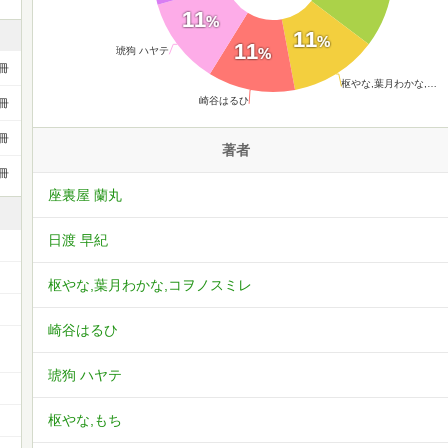
11
%
11
%
11
%
琥狗 ハヤテ
冊
枢やな,葉月わかな,…
崎谷はるひ
冊
冊
著者
冊
座裏屋 蘭丸
日渡 早紀
枢やな,葉月わかな,コヲノスミレ
崎谷はるひ
ー
琥狗 ハヤテ
枢やな,もち