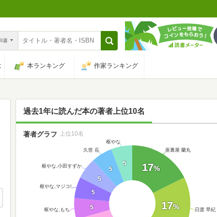
n和書
は
本ランキング
作家ランキング
過去1年に読んだ本の著者上位10名
著者グラフ
上位10名
枢やな
久世 岳
座裏屋 蘭丸
5
17
枢やな,小田すずか
%
5
5
枢やな,マジコ!
5
17
%
5
枢やな,もち
日渡 早紀