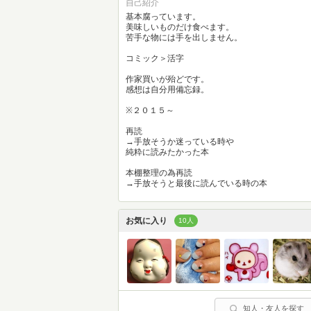
自己紹介
基本腐っています。
美味しいものだけ食べます。
苦手な物には手を出しません。
コミック＞活字
作家買いが殆どです。
感想は自分用備忘録。
※２０１５～
再読
→手放そうか迷っている時や
純粋に読みたかった本
本棚整理の為再読
→手放そうと最後に読んでいる時の本
お気に入り
10人
知人・友人を探す