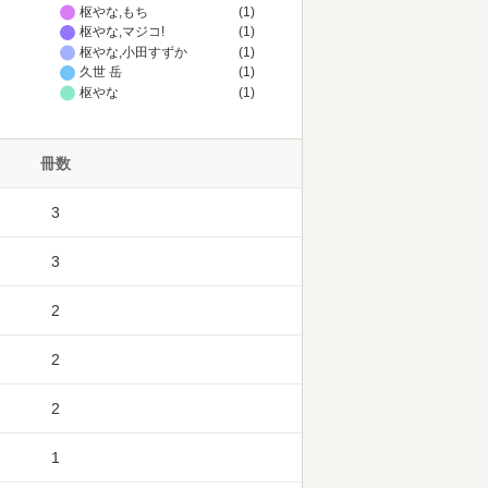
枢やな,もち
(1)
枢やな,マジコ!
(1)
枢やな,小田すずか
(1)
久世 岳
(1)
枢やな
(1)
冊数
3
3
2
2
2
1