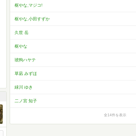
枢やな,マジコ!
枢やな,小田すずか
久世 岳
枢やな
琥狗ハヤテ
草凪 みずほ
緑川 ゆき
二ノ宮 知子
全14件を表示