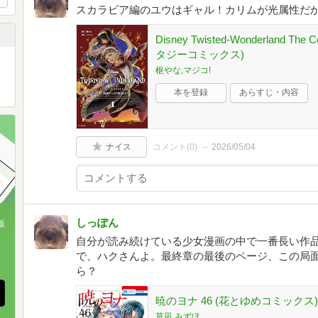
スカラビア編のユウはギャル！カリムが光属性だ
Disney Twisted-Wonderland The 
タジーコミックス)
枢やな,マジコ!
本を登録
あらすじ・内容
ナイス
コメント(
0
)
2026/05/04
しっぽん
版
自分が読み続けている少女漫画の中で一番長い作品
、
で、ハクさんよ。最終章の最後のページ、この局
ら？
暁のヨナ 46 (花とゆめコミックス)
草凪 みずほ