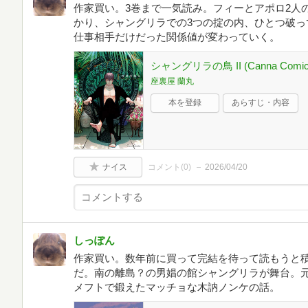
作家買い。3巻まで一気読み。フィーとアポロ2人
かり、シャングリラでの3つの掟の内、ひとつ破っ
仕事相手だけだった関係値が変わっていく。
シャングリラの鳥 II (Canna Comic
座裏屋 蘭丸
本を登録
あらすじ・内容
ナイス
コメント(
0
)
2026/04/20
しっぽん
作家買い。数年前に買って完結を待って読もうと積
だ。南の離島？の男娼の館シャングリラが舞台。
メフトで鍛えたマッチョな木訥ノンケの話。