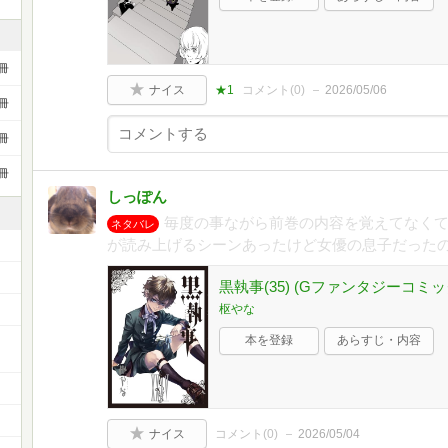
冊
ナイス
★1
コメント(
0
)
2026/05/06
冊
冊
冊
しっぽん
毎度の事ながら前巻の内容を覚えてなく
ネタバレ
が読み上げるシーンあったけど女優の息子だった
黒執事(35) (Gファンタジーコミッ
枢やな
本を登録
あらすじ・内容
ー
ナイス
コメント(
0
)
2026/05/04