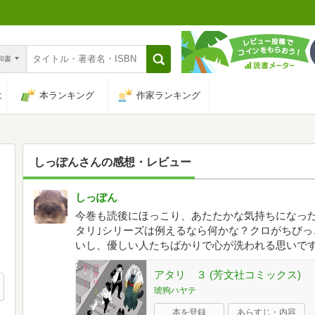
n和書
は
本ランキング
作家ランキング
しっぽん
さんの感想・レビュー
しっぽん
今巻も読後にほっこり、あたたかな気持ちになった
タリ｣シリーズは例えるなら何かな？クロがちびっ
いし、優しい人たちばかりで心が洗われる思いで
アタリ ３ (芳文社コミックス)
琥狗ハヤテ
本を登録
あらすじ・内容