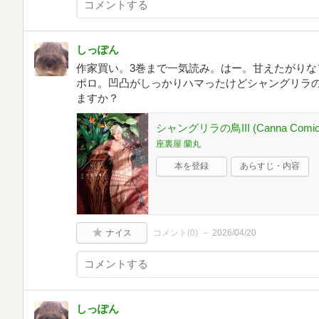
しっぽん
作家買い。3巻まで一気読み。はー。甘えたがりな
ポロ。凹凸がしっかりハマったけどシャングリラ
ますか？
シャングリラの鳥III (Canna Comic
座裏屋 蘭丸
本を登録
あらすじ・内容
ナイス
コメント(
0
)
2026/04/20
しっぽん