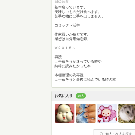
自己紹介
基本腐っています。
美味しいものだけ食べます。
苦手な物には手を出しません。
コミック＞活字
作家買いが殆どです。
感想は自分用備忘録。
※２０１５～
再読
→手放そうか迷っている時や
純粋に読みたかった本
本棚整理の為再読
→手放そうと最後に読んでいる時の本
お気に入り
10人
知人・友人を探す