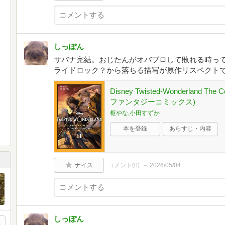
しっぽん
サバナ完結。おじたんがオバブロして敗れる時っ
ライドロック？から落ちる描写が原作リスペクト
Disney Twisted-Wonderland The C
ファンタジーコミックス)
枢やな,小田すずか
本を登録
あらすじ・内容
ナイス
コメント(
0
)
2026/05/04
しっぽん