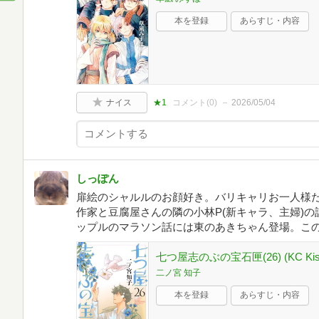
本を登録
あらすじ・内容
ナイス
★1
コメント(
0
)
2026/05/04
しっぽん
扉絵のシャルルのお顔好き。バリキャリお一人様
作家と豆腐屋さんの隣の小林P(新キャラ、主婦)
ップルのマラソン話には東のあきちゃん登場。こ
七つ屋志のぶの宝石匣(26) (KC Kis
二ノ宮 知子
本を登録
あらすじ・内容