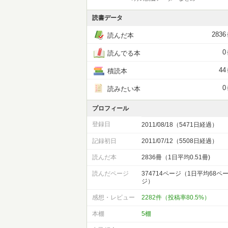
読書データ
2836
読んだ本
0
読んでる本
44
積読本
0
読みたい本
プロフィール
登録日
2011/08/18（5471日経過）
記録初日
2011/07/12（5508日経過）
読んだ本
2836冊（1日平均0.51冊)
読んだページ
374714ページ（1日平均68ペ
ジ）
感想・レビュー
2282件（投稿率80.5%）
本棚
5棚