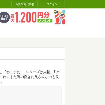
新規登録(無料)
ログイン
。｢ねこまた。｣シリーズは人情、｢ア
こねこまた達の良きお兄さんなのも良
す。