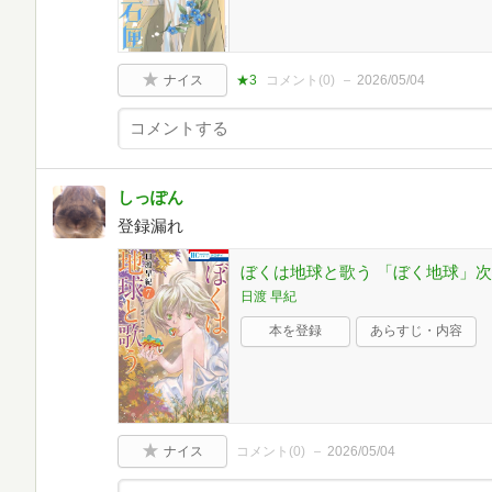
ナイス
★3
コメント(
0
)
2026/05/04
しっぽん
登録漏れ
ぼくは地球と歌う 「ぼく地球」次世代編
日渡 早紀
本を登録
あらすじ・内容
ナイス
コメント(
0
)
2026/05/04