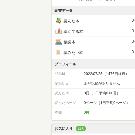
読書データ
0
読んだ本
0
読んでる本
0
積読本
0
読みたい本
プロフィール
登録日
2022/07/25（1476日経過）
記録初日
まだ記録がありません
読んだ本
0冊（1日平均0.00冊)
読んだページ
0ページ（1日平均0ページ）
本棚
0棚
お気に入り
12人