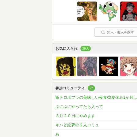
知人・友人を探す
お気に入られ
20人
参加コミュニティ
26
飯テロポプラの美味しい夜食😋夏休み1か月コメラン開催
ぷにぷにやってたら入って
３月２０日にやめます
キハと絵夢の２人コミュ
あ