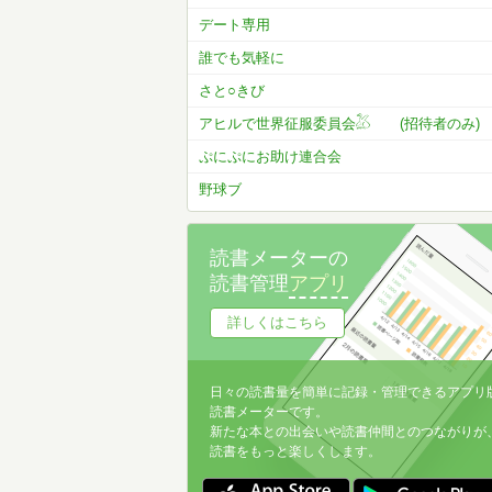
デート専用
誰でも気軽に
さと○きび
アヒルで世界征服委員会𓅷 (招待者のみ)
ぷにぷにお助け連合会
野球ブ
読書メーターの
読書管理
アプリ
詳しくはこちら
日々の読書量を簡単に記録・管理できるアプリ
読書メーターです。
新たな本との出会いや読書仲間とのつながりが
読書をもっと楽しくします。