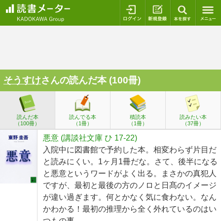
ログイン
新規登録
本を探
そうすけ
さんの読んだ本 (100冊)
読んだ本
読んでる本
積読本
読みたい本
（100冊）
（1冊）
（1冊）
（37冊）
悪意 (講談社文庫 ひ 17-22)
入院中に図書館で予約した本。相変わらず片目だ
と読みにくい。1ヶ月1冊だな。さて、後半になる
と悪意というワードがよく出る。まさかの真犯人
ですが、最初と最後の方のノロと日髙のイメージ
が違い過ぎます。何とかなく気に食わない。なん
かわかる！最初の推理から全く外れているのはい
つもの事。