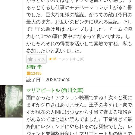
がらというのではなくドラマを観ている感じ。う
るっとくるし仕事のモチベーションが上がる１冊
でした。巨大な組織の陰謀。かつての敵は今日の
最大の味方。お互いのピンチに現れる亜紀、そし
て理子の助け舟はブレイブしました。チームで協
力して1つの事に夢中になるって良いですね。し
かもそれぞれの得意を活かして素敵ですね。私も
参加したいと思いました。
★16
コメントする(
0
)
ナイス
碧野 圭
12495
読了日：
2026/05/24
マリアビートル (角川文庫)
面白かった！アクション映画ですね！次々と死に
ますがグロさはありません。王子の考えは下衆で
すが現在の人間には少なからず当て嵌まる狡猾さ
があるのではと思い読んでました。下衆過ぎて最
終的にレジェンドにやられるのは爽快でした。レ
ジェンド夫婦格好良い！マリアビートルの彼まで