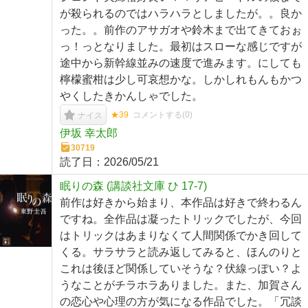
が殺られるのではハラハラとしましたが。。良か
った。。前作のアサガオや鈴木まで出てきておぉ
っ！っとなりました。最初はスローな感じですが
途中から新幹線並みの速度で進みます。にしても
檸檬蜜柑は少し可哀想かな。しかしれもんもかつ
やくしたきかんしゃでした。
★39
コメントする(
0
)
ナイス
伊坂 幸太郎
30719
読了日：
2026/05/21
眠りの森 (講談社文庫 ひ 17-7)
前作は好きから始まり、本作品は好きで終わるん
ですね。全作品は凝ったトリックでしたが、今回
はトリックはあまりなくて人間関係でかき回して
くる。サラサラと読み返してみると、ほんのりと
これは後ほど関係していそうな？伏線っぽい？よ
うなことがチラホラありました。また、加賀さん
の恋心や心理の方が気になる作品でした。「冗談