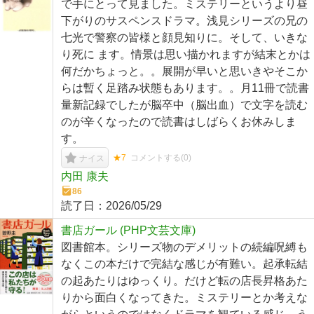
で手にとって見ました。ミステリーというより昼
下がりのサスペンスドラマ。浅見シリーズの兄の
七光で警察の皆様と顔見知りに。そして、いきな
り死に ます。情景は思い描かれますが結末とかは
何だかちょっと。。展開が早いと思いきやそこか
らは暫く足踏み状態もあります。。月11冊で読書
量新記録でしたが脳卒中（脳出血）で文字を読む
のが辛くなったので読書はしばらくお休みしま
す。
★7
コメントする(
0
)
ナイス
内田 康夫
86
読了日：
2026/05/29
書店ガール (PHP文芸文庫)
図書館本。シリーズ物のデメリットの続編呪縛も
なくこの本だけで完結な感じが有難い。起承転結
の起あたりはゆっくり。だけど転の店長昇格あた
りから面白くなってきた。ミステリーとか考えな