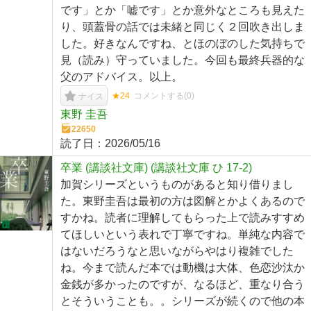
です」とか「嘘です」とか意外なところも見えた
り、頭蓋骨の話では未緒と同じく２回吹き出しま
した。好きなんですね、とほのぼのした気持ちで
見（読み）守っていました。今回も最終兵器的な
父のアドバイス。以上。
★24
コメントする(
0
)
ナイス
東野 圭吾
22650
読了日：
2026/05/16
卒業 (講談社文庫) (講談社文庫 ひ 17-2)
加賀シリーズというものがあると知り借りまし
た。東野圭吾は最初の方は図解とかよくあるので
すかね。読者に理解してもらった上で読みすすめ
てほしいという表れで丁寧ですね。単純な内容で
はないだろうなと思いながらやはり複雑でした
ね。今まで読んだ本では動機は大体、色恋沙汰か
金銭が多かったのですが、なるほど、重なり合う
とそういうことも。。シリーズが続くので他の本