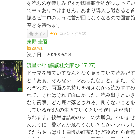
を読むのが楽しみですが図書館予約がつまってい
て中々ありつけません。あまり購入し過ぎると首
振るピエロのように首が回らなくなるので図書館
空きを待ちます。
★33
コメントする(
0
)
ナイス
東野 圭吾
28761
読了日：
2026/05/13
流星の絆 (講談社文庫 ひ 17-27)
ドラマを観ていてなんとなく覚えていて読みだす
と「あぁ、そんなシーンあったな」と。また、そ
れぞれの、両面の気持ちを考えながら読みすすめ
れて、それはそれで面白かった。読み出すといき
なり衝撃。どん底に落とされる。良くないことを
しているが3人の生きていくという逞しさが感じ
られます。後半は詰めのシーの大勝負。バレませ
んように！香水とか危なくない？とかハラハラし
てたらやっぱり！自慢の紅茶だけど冷めたら台無