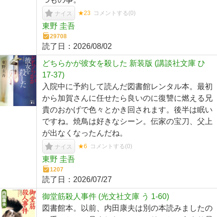
★23
コメントする(
0
)
ナイス
東野 圭吾
29708
読了日：
2026/08/02
どちらかが彼女を殺した 新装版 (講談社文庫 ひ
17-37)
入院中に予約して読んだ図書館レンタル本。最初
から加賀さんに任せたら良いのに復讐に燃える兄
貴のおかげで色々とかき回されます。後半は眠い
ですね。焼鳥は好きなシーン。伝家の宝刀、父上
が出なくなったんだね。
★6
コメントする(
0
)
ナイス
東野 圭吾
1207
読了日：
2026/07/27
御堂筋殺人事件 (光文社文庫 う 1-60)
図書館本。以前、内田康夫は別の本読みましたの