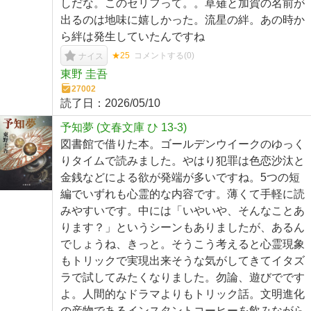
しだな。このセリフって。。草薙と加賀の名前が
出るのは地味に嬉しかった。流星の絆。あの時か
ら絆は発生していたんですね
★25
コメントする(
0
)
ナイス
東野 圭吾
27002
読了日：
2026/05/10
予知夢 (文春文庫 ひ 13-3)
図書館で借りた本。ゴールデンウイークのゆっく
りタイムで読みました。やはり犯罪は色恋沙汰と
金銭などによる欲が発端が多いですね。5つの短
編でいずれも心霊的な内容です。薄くて手軽に読
みやすいです。中には「いやいや、そんなことあ
ります？」というシーンもありましたが、あるん
でしょうね、きっと。そうこう考えると心霊現象
もトリックで実現出来そうな気がしてきてイタズ
ラで試してみたくなりました。勿論、遊びでです
よ。人間的なドラマよりもトリック話。文明進化
の産物であるインスタントコーヒーを飲みながら