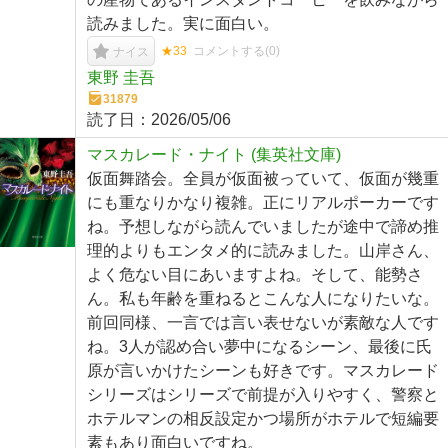
読みました。実に面白い。
★33
コメントする(
0
)
ナイス
東野 圭吾
31879
読了日：
2026/05/06
マスカレード・ナイト (集英社文庫)
仮面舞踏会。全員が仮面被っていて、仮面が幾重
にも重なりかなり複雑。正にリアルポーカーです
ね。予想しながら読んでいましたが途中で諦め推
理的よりもエンタメ的に読みました。山岸さん、
よく危ない目にあいますよね。そして、能勢さ
ん。私も年齢を重ねるとこんな人になりたいな。
前回同様、一言では言い表せないが素敵な人です
ね。3人が認め合い夢中になるシーン、最後に氏
原が言いかけたシーンも好きです。マスカレード
シリーズはシリーズで前提が入りやすく、警察と
ホテルマンの相反設定かつ場所がホテルで短編要
素もあり面白いですね。