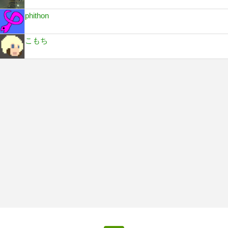
phithon
こもち