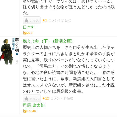
常の会話の中で、そういえば、あれって……と、
軽く切り出せそうな物がほとんどなかったのは残
念。
★1
コメントする(
0
)
ナイス
日本社
204
燃えよ剣（下） (新潮文庫)
歴史上の人物たちを、さも自分が生み出したキャ
ラクターのように活き活きと動かす筆者の手腕が
実に見事。残りのページが少なくなっていくにつ
れて、「司馬土方」との別れが惜しくなるよう
な、心地の良い読書の時間を過ごせた。上巻の感
想に書いたように、幕末、新撰組の入門書として
はオススメできないが、新撰組を題材にした小説
のひとつとしては最高級の良書。
★12
コメントする(
0
)
ナイス
司馬 遼太郎
15846