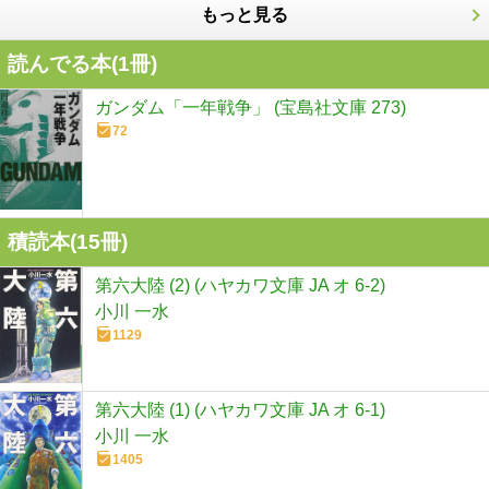
もっと見る
読んでる本(
1
冊)
ガンダム「一年戦争」 (宝島社文庫 273)
72
積読本(
15
冊)
第六大陸 (2) (ハヤカワ文庫 JA オ 6-2)
小川 一水
1129
第六大陸 (1) (ハヤカワ文庫 JA オ 6-1)
小川 一水
1405