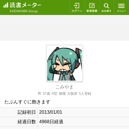
ログイン
新規登録
本を探
こみやま
男
37歳
A型
無職
大阪府
5人登録
たぶんすぐに飽きます
記録初日
2013/01/01
経過日数
4968日経過