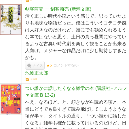
6
剣客商売 一 剣客商売 (新潮文庫)
清く正しい時代小説という感じで、思っていたよ
りも地味な物語だった。僕はこういうコテコテ感
は大好きなのだけれど、誰にでも勧められるよう
な本ではないと思う。土日の真っ昼間にやってい
るような古臭い時代劇を楽しく観ることが出来る
人向け。メジャーな作品だけに少し期待しすぎた
かも。
★5
コメントする(
0
)
ナイス
池波正太郎
3391
つい誰かに話したくなる雑学の本 (講談社+アルフ
ァ文庫 B 13-2)
へえ、なるほど。と、頷きながら読める項と、本
当にどうでも良すぎて読み飛ばしてしまうような
項が半々。タイトルの通り、「つい誰かに話した
くなる」雑学も確かに載ってはいるのだけど、日