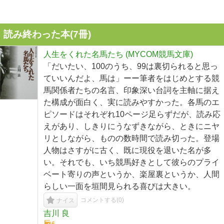
読み終わった本(
7
冊)
人生をくれた名馬たち (MYCOM競馬文庫)
「だいたい、100のうち、99は裏切られると思っ
ていいんだよ、馬は」ーー筆者をはじめとする競
馬関係者たちの名言、印象深い台詞を主軸に据え
た構成が面白く、実に読みやすかった。各馬のエ
ピソードはそれぞれ10ページ足らずだが、読み応
えがあり、しきりにうなずきながら、ときにニヤ
リとしながら、ものの数時間で読み切った。登場
人物はさすがに古く、既に現役を退いた名が多
い。それでも、いち競馬好きとして彼らのプライ
ベート寄りの声というか、楽屋裏というか、人間
らしい一面を垣間見られる喜びは大きい。
コメントする(
0
)
ナイス
吉川 良