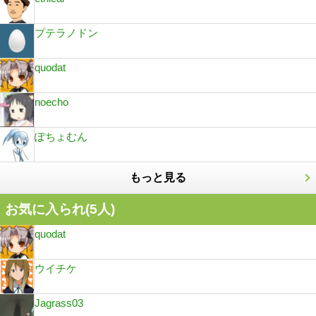
プテラノドン
quodat
noecho
ぽちょむん
もっと見る
お気に入られ(
5
人)
quodat
ウイチケ
Jagrass03