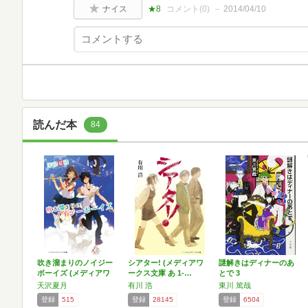
ナイス
★8
コメント(
0
)
2014/04/10
読んだ本
84
吹き溜まりのノイジー
シアター! (メディアワ
謎解きはディナーのあ
ボーイズ (メディアワ
ークス文庫 あ 1-…
とで 3
ー…
天沢夏月
有川 浩
東川 篤哉
登録
515
登録
28145
登録
6504