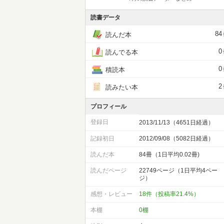
読書データ
84
読んだ本
0
読んでる本
0
積読本
2
読みたい本
プロフィール
登録日
2013/11/13（4651日経過）
記録初日
2012/09/08（5082日経過）
読んだ本
84冊（1日平均0.02冊)
読んだページ
22749ページ（1日平均4ペー
ジ）
感想・レビュー
18件（投稿率21.4%）
本棚
0棚