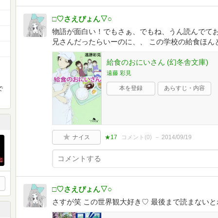
□♡さえぴょん▽○
物語が面白い！でもさぁ、でもね、うん読んでてお
兄さんだったらいーのに、、 この学校の給食ほん
給食のおにいさん (幻冬舎文庫)
遠藤 彩見
本を登録
あらすじ・内容
で
ナイス
★17
コメント(
0
)
2014/09/19
□♡さえぴょん▽○
さすが笑 この世界観大好き♡ 最後まで読まない