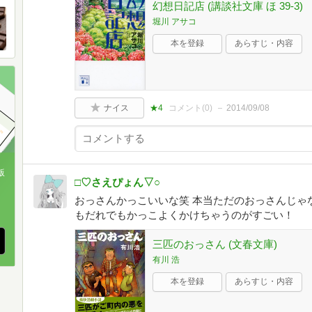
幻想日記店 (講談社文庫 ほ 39-3)
堀川 アサコ
本を登録
あらすじ・内容
ナイス
★4
コメント(
0
)
2014/09/08
版
□♡さえぴょん▽○
、
おっさんかっこいいな笑 本当ただのおっさんじゃ
もだれでもかっこよくかけちゃうのがすごい！
三匹のおっさん (文春文庫)
有川 浩
本を登録
あらすじ・内容