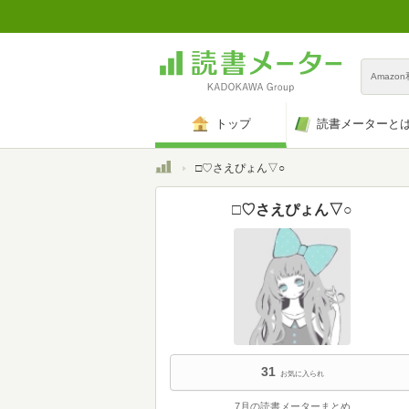
Amazo
トップ
読書メーターと
トップ
□♡さえぴょん▽○
□♡さえぴょん▽○
31
お気に入られ
7月の読書メーターまとめ