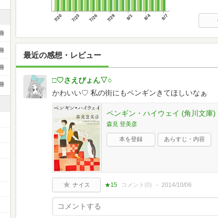
7/20
7/23
7/26
7/29
8/1
8/4
8/7
冊
冊
最近の感想・レビュー
冊
□♡さえぴょん▽○
冊
かわいい♡ 私の街にもペンギンきてほしいなぁ
ペンギン・ハイウェイ (角川文庫)
森見 登美彦
本を登録
あらすじ・内容
ナイス
★15
コメント(
0
)
2014/10/06