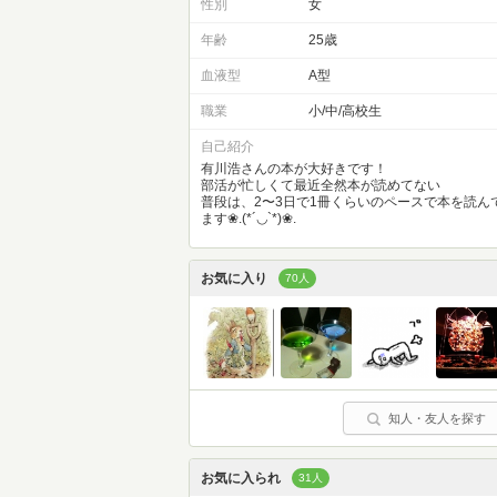
性別
女
年齢
25歳
血液型
A型
職業
小/中/高校生
自己紹介
有川浩さんの本が大好きです！
部活が忙しくて最近全然本が読めてない
普段は、2〜3日で1冊くらいのペースで本を読ん
ます❀.(*´◡`*)❀.
お気に入り
70人
知人・友人を探す
お気に入られ
31人