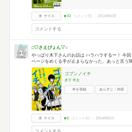
ナイス
★32
コメント(
0
)
2014/06/19
□♡さえぴょん▽○
やっぱり木下さんのお話は ハラハラするー！ 今
ページをめくる手が止まらなかった。あっと言う
ゴブンノイチ
木下 半太
本を登録
あらすじ・内容
ナイス
★6
コメント(
0
)
2014/06/13