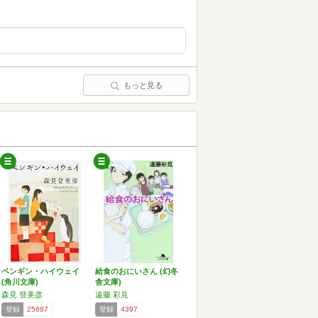
もっと見る
ペンギン・ハイウェイ
給食のおにいさん (幻冬
(角川文庫)
舎文庫)
森見 登美彦
遠藤 彩見
登録
25687
登録
4397