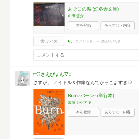
あそこの席 (幻冬舎文庫)
山田 悠介
本を登録
あらすじ・内容
ナイス
★3
コメント(
0
)
2014/04/10
□♡さえぴょん▽○
さすが。 アイドル＆作家なんてかっこよすぎ♡
Burn.‐バーン‐ (単行本)
加藤 シゲアキ
本を登録
あらすじ・内容