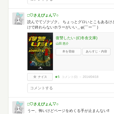
□♡さえぴょん▽○
読んでてゾクゾク。 ちょっとグロいとこもあるけ
けで終わらないホラーがいい＿φ(￣ー￣ )
復讐したい (幻冬舎文庫)
山田 悠介
本を登録
あらすじ・内容
ナイス
★5
コメント(
0
)
2014/04/18
□♡さえぴょん▽○
うー、怖いけどページをめくる手が止まんない‼︎