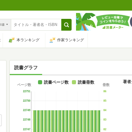
n和書
は
本ランキング
作家ランキング
読書グラフ
著者
読書ページ数
読書冊数
ページ数
冊数
22751
86
22750
85
22749
84
22748
83
22747
82