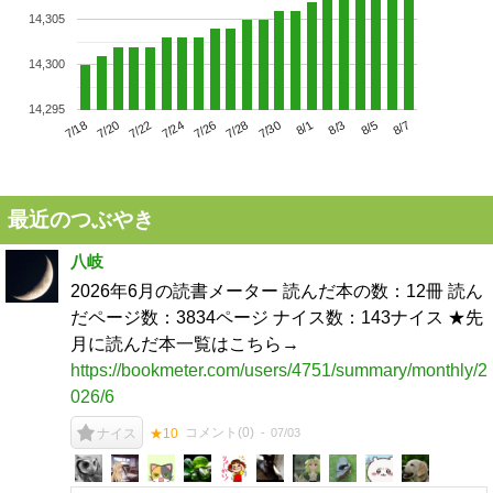
14,305
14,300
14,295
7/22
7/28
8/3
7/18
7/24
7/30
8/5
7/20
7/26
8/1
8/7
最近のつぶやき
八岐
2026年6月の読書メーター 読んだ本の数：12冊 読ん
だページ数：3834ページ ナイス数：143ナイス ★先
月に読んだ本一覧はこちら→
https://bookmeter.com/users/4751/summary/monthly/2
026/6
コメント(
0
)
07/03
ナイス
★10