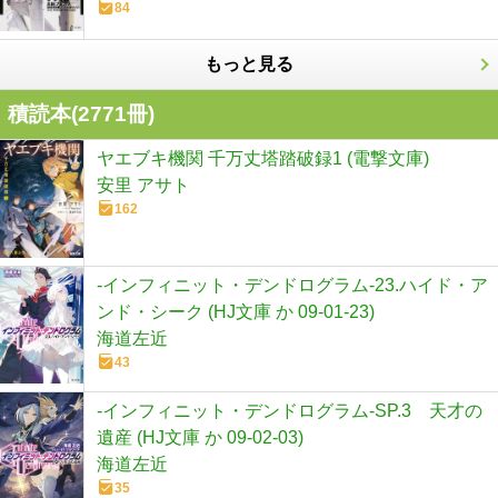
84
もっと見る
積読本(
2771
冊)
ヤエブキ機関 千万丈塔踏破録1 (電撃文庫)
安里 アサト
162
-インフィニット・デンドログラム-23.ハイド・ア
ンド・シーク (HJ文庫 か 09-01-23)
海道左近
43
-インフィニット・デンドログラム-SP.3 天才の
遺産 (HJ文庫 か 09-02-03)
海道左近
35