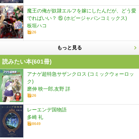
魔王の俺が奴隷エルフを嫁にしたんだが、どう愛
でればいい？ ⑮ (ホビージャパンコミックス)
板垣ハコ
26
もっと見る
読みたい本(
601
冊)
アナゲ超特急サザンクロス (コミックウォーロッ
ク)
磨伸 映一郎,友野 詳
26
レーエンデ国物語
多崎 礼
8649