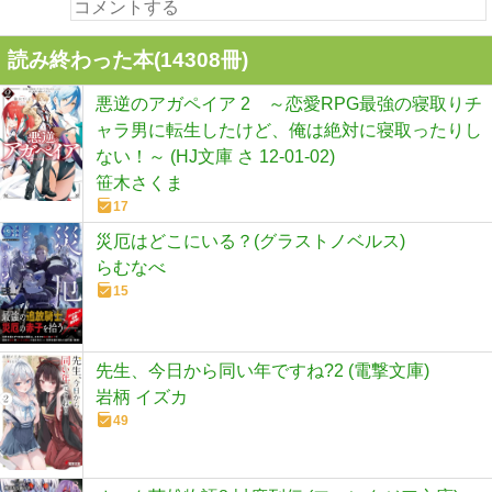
読み終わった本(
14308
冊)
悪逆のアガペイア 2 ～恋愛RPG最強の寝取りチ
ャラ男に転生したけど、俺は絶対に寝取ったりし
ない！～ (HJ文庫 さ 12-01-02)
笹木さくま
17
災厄はどこにいる？(グラストノベルス)
らむなべ
15
先生、今日から同い年ですね?2 (電撃文庫)
岩柄 イズカ
49