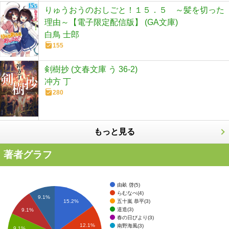
りゅうおうのおしごと！１５．５ ～髪を切った
理由～【電子限定配信版】 (GA文庫)
白鳥 士郎
155
剣樹抄 (文春文庫 う 36-2)
冲方 丁
280
もっと見る
著者グラフ
由畝 啓(5)
らむなべ(4)
9.1%
五十嵐 恭平(3)
15.2%
道造(3)
9.1%
春の日びより(3)
12.1%
南野海風(3)
9.1%