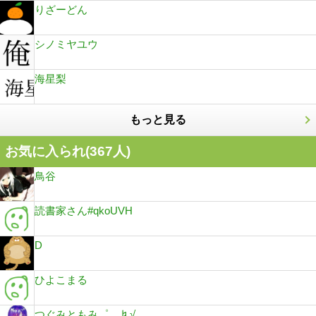
りざーどん
シノミヤユウ
海星梨
もっと見る
お気に入られ(
367
人)
鳥谷
読書家さん#qkoUVH
D
ひよこまる
つぐみともみ゜。♮√