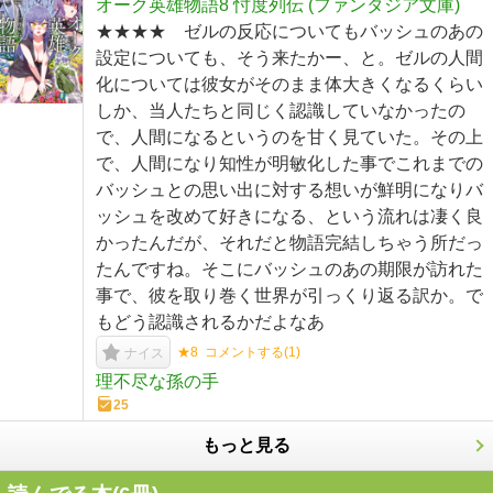
オーク英雄物語8 忖度列伝 (ファンタジア文庫)
★★★★ ゼルの反応についてもバッシュのあの
設定についても、そう来たかー、と。ゼルの人間
化については彼女がそのまま体大きくなるくらい
しか、当人たちと同じく認識していなかったの
で、人間になるというのを甘く見ていた。その上
で、人間になり知性が明敏化した事でこれまでの
バッシュとの思い出に対する想いが鮮明になりバ
ッシュを改めて好きになる、という流れは凄く良
かったんだが、それだと物語完結しちゃう所だっ
たんですね。そこにバッシュのあの期限が訪れた
事で、彼を取り巻く世界が引っくり返る訳か。で
もどう認識されるかだよなあ
★8
コメントする(
1
)
ナイス
理不尽な孫の手
25
もっと見る