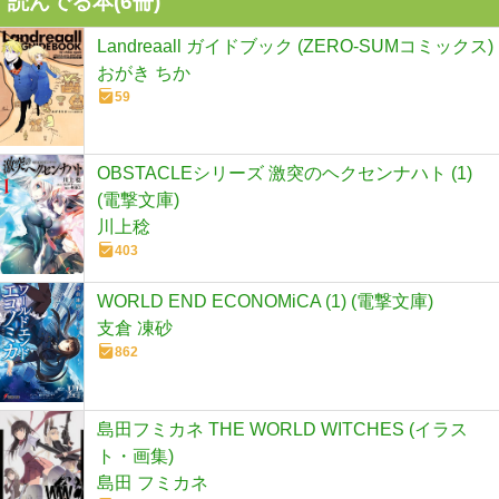
読んでる本(
6
冊)
Landreaall ガイドブック (ZERO-SUMコミックス)
おがき ちか
59
OBSTACLEシリーズ 激突のヘクセンナハト (1)
(電撃文庫)
川上稔
403
WORLD END ECONOMiCA (1) (電撃文庫)
支倉 凍砂
862
島田フミカネ THE WORLD WITCHES (イラス
ト・画集)
島田 フミカネ