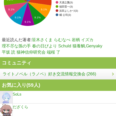
天酒之瓢(3)
福田晋一(3)
9.1%
9.1%
浜田よしかづ(3)
橘 公司(3)
9.1%
9.1%
9.1%
最近読んだ著者:
笹木さくま
らむなべ
岩柄 イズカ
理不尽な孫の手
春の日びより
Schuld
猫養鯛,Genyaky
平坂 読
猫神信仰研究会
端桜 了
コミュニティ
ライトノベル（ラノベ）好き交流情報交換会 (266)
お気に入り(
59
人)
SoLs
だざくら