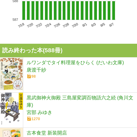
588
587
7/22
7/28
8/3
7/18
7/24
7/30
8/5
7/20
7/26
8/1
8/7
読み終わった本(
588
冊)
ルワンダでタイ料理屋をひらく (だいわ文庫)
唐渡千紗
98
黒武御神火御殿 三島屋変調百物語六之続 (角川文
庫)
宮部 みゆき
1270
古本食堂 新装開店