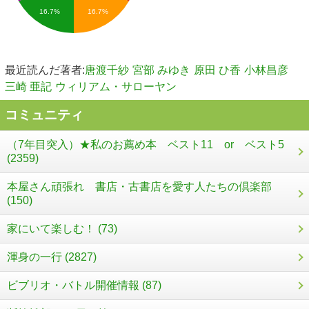
16.7%
16.7%
最近読んだ著者:
唐渡千紗
宮部 みゆき
原田 ひ香
小林昌彦
三崎 亜記
ウィリアム・サローヤン
コミュニティ
（7年目突入）★私のお薦め本 ベスト11 or ベスト5
(2359)
本屋さん頑張れ 書店・古書店を愛す人たちの倶楽部
(150)
家にいて楽しむ！ (73)
渾身の一行 (2827)
ビブリオ・バトル開催情報 (87)