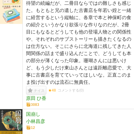
待望の続編だが、二冊目ならではの難しさも感じ
た。もともと兄の遺した古書店を年若い姪と一緒
に経営するという縦軸に、各章で本と神保町の食
の紹介というかなり欲張りな作りなのだが、2冊
目にもなるとどうしても他の登場人物との関係性
や、それぞれのサブストーリーも描きたくなるの
は仕方ない。そこにさらに北海道に残してきた人
間関係の話まで盛り込んだことで、どうしても本
の部分が薄くなった印象。珊瑚さんには悪いけ
ど、もう少しだけ東山さんとは遠距離恋愛で、大
事に古書店を育てていってほしいな。正直このま
ま投げ出すのは流石に無責任。
★48
コメントする(
0
)
ナイス
原田 ひ香
3083
国崩し
小林昌彦
12