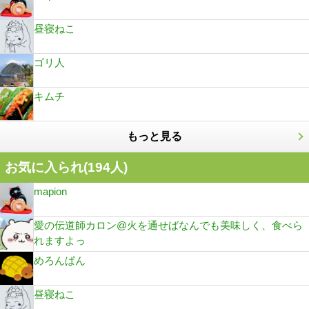
昼寝ねこ
ゴリ人
キムチ
もっと見る
お気に入られ(
194
人)
mapion
愛の伝道師カロン@火を通せばなんでも美味しく、食べら
れますよっ
めろんぱん
昼寝ねこ