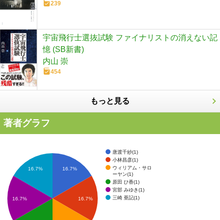
239
宇宙飛行士選抜試験 ファイナリストの消えない記
憶 (SB新書)
内山 崇
454
もっと見る
著者グラフ
唐渡千紗(1)
小林昌彦(1)
ウィリアム・サロ
16.7%
16.7%
ーヤン(1)
原田 ひ香(1)
宮部 みゆき(1)
三崎 亜記(1)
16.7%
16.7%