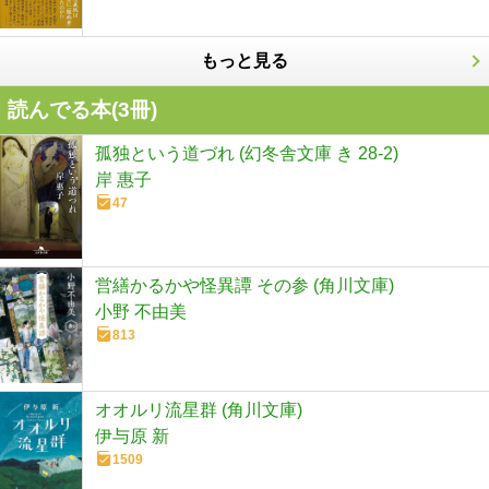
もっと見る
読んでる本(
3
冊)
孤独という道づれ (幻冬舎文庫 き 28-2)
岸 惠子
47
営繕かるかや怪異譚 その参 (角川文庫)
小野 不由美
813
オオルリ流星群 (角川文庫)
伊与原 新
1509