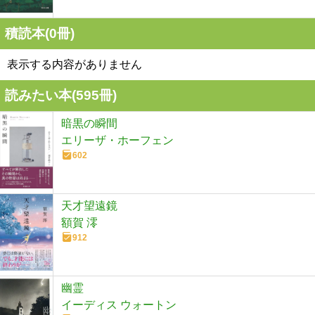
積読本(
0
冊)
表示する内容がありません
読みたい本(
595
冊)
暗黒の瞬間
エリーザ・ホーフェン
602
天才望遠鏡
額賀 澪
912
幽霊
イーディス ウォートン