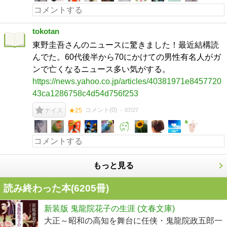
tokotan
東野圭吾さんのニュースに驚きました！最近結構読
んでた。60代後半から70にかけての男性有名人がガ
ンで亡くなるニュース多い気がする。
https://news.yahoo.co.jp/articles/40381971e8457720
43ca1286758c4d54d756f253
コメント(
0
)
07/27
ナイス
★25
もっと見る
読み終わった本(
6205
冊)
新装版 鬼龍院花子の生涯 (文春文庫)
大正～昭和の高知を舞台に任侠・鬼龍院政五郎一