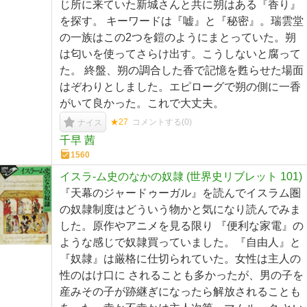
じ所に来ていた新城さんと共に朔はある『香り』
を探す。 キーワードは『嘘』と『秘密』。瑞雲堂
の一族はこの2つを鎧のようにまとっていた。朔
は匂いを使ってさらけ出す。こうしないと腐って
た。 終盤、朔の調合した香で記憶を甦らせた場面
はぞわりとしました。エピローグで朔の側に一香
がいて良かった。これで大丈夫。
★27
コメントする(
0
)
ナイス
千早 茜
1560
イスラ-ム史のなかの奴隷 (世界史リブレット 101)
『天幕のジャードゥーガル』を読んでイスラム圏
の奴隷制度はどういう物かと気になり読んでみま
した。原作やアニメを見る限り 『便利な家電』の
ような感じで奴隷買っていました。『自由人』と
『奴隷』は厳格に仕切られていた。女性は主人の
性のはけ口に されることも多かったが、男の子を
産みその子が跡継ぎになったら解放されることも