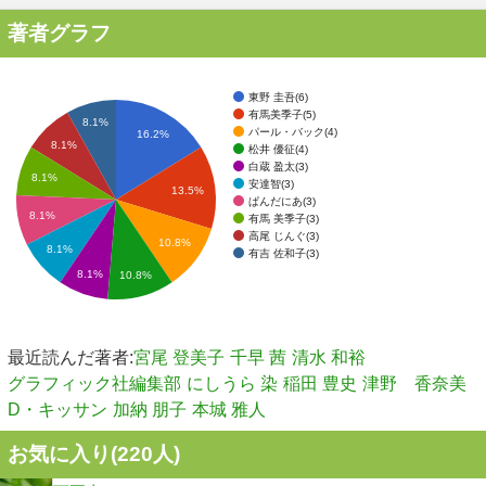
著者グラフ
東野 圭吾(6)
有馬美季子(5)
8.1%
パール・バック(4)
16.2%
8.1%
松井 優征(4)
白蔵 盈太(3)
8.1%
安達智(3)
13.5%
ぱんだにあ(3)
8.1%
有馬 美季子(3)
高尾 じんぐ(3)
10.8%
8.1%
有吉 佐和子(3)
8.1%
10.8%
最近読んだ著者:
宮尾 登美子
千早 茜
清水 和裕
グラフィック社編集部
にしうら 染
稲田 豊史
津野 香奈美
D・キッサン
加納 朋子
本城 雅人
お気に入り(
220
人)