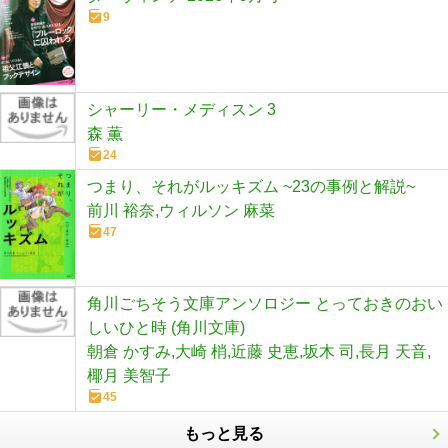
9
シャーリー・メディスン 3
森 薫
24
つまり、それがルッキズム ~23の事例と解説~
前川 裕奈,ウィルソン 麻菜
47
角川ごちそう文庫アンソロジー とっておきのおい
しいひと時 (角川文庫)
朝倉 かすみ,大崎 梢,近藤 史恵,坂木 司,長月 天音,
椰月 美智子
45
もっと見る