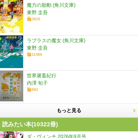
魔力の胎動 (角川文庫)
東野 圭吾
3625
ラプラスの魔女 (角川文庫)
東野 圭吾
11466
世界屠畜紀行
内澤 旬子
982
もっと見る
読みたい本(
10322
冊)
ダ・ヴィンチ 2026年9月号