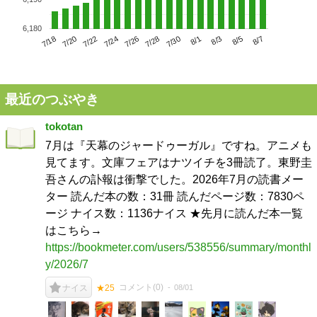
6,180
7/22
7/28
8/3
7/18
7/24
7/30
8/5
7/20
7/26
8/1
8/7
最近のつぶやき
tokotan
7月は『天幕のジャードゥーガル』ですね。アニメも
見てます。文庫フェアはナツイチを3冊読了。東野圭
吾さんの訃報は衝撃でした。2026年7月の読書メー
ター 読んだ本の数：31冊 読んだページ数：7830ペ
ージ ナイス数：1136ナイス ★先月に読んだ本一覧
はこちら→
https://bookmeter.com/users/538556/summary/monthl
y/2026/7
コメント(
0
)
08/01
ナイス
★25