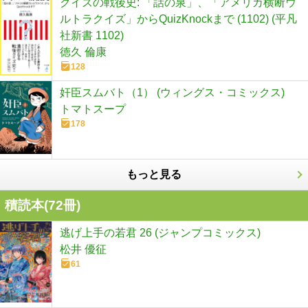
クイズの戦後史: 「話の泉」、「アメリカ横断ウ
ルトラクイズ」からQuizKnockまで (1102) (平凡
社新書 1102)
徳久 倫康
128
奸臣スムバト（1） (ウィングス・コミックス)
トマトスープ
178
もっと見る
積読本(
72
冊)
逃げ上手の若君 26 (ジャンプコミックス)
松井 優征
61