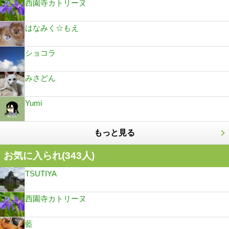
西園寺カトリーヌ
はなみく☆もえ
ショコラ
みさどん
Yumi
もっと見る
お気に入られ(
343
人)
TSUTIYA
西園寺カトリーヌ
藍