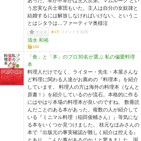
あった。幸か不幸かは主人次第。マムルーク とい
う忠実な兵士軍団もいた。主人は自分の女奴隷と
結婚するには解放しなければいけない。というこ
とはシタラは…ファーティマ奥様泣
★19
コメントする(
0
)
ナイス
清水 和裕
106
「⾷」と「本」のプロ30名が選ぶ 私の偏愛料理
本
料理人だけでなく、ライター・先生・本屋さんな
ど料理に関わる人達がお薦めの『料理本』を紹介
しています。 料理人の方は海外の料理本（なんと
原書！）を紹介しているのが流石。本格的に作る
にはやはり本場の料理本が良いのですね。 数冊読
んだことのある本があった。複数の人が紹介して
いる『ミニマル料理（稲田俊輔さん）』等気にな
る本をいくつか見つけました。 枝元なほみさんの
本で『出版元の事実確認が難しく紹介は控える』
とあり、こんな事があるのか！と驚きました。国