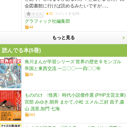
会図書館に行けば読めるみたいですが…。
★22
コメントする(
0
)
ナイス
グラフィック社編集部
44
もっと見る
読んでる本(
5
冊)
角川まんが学習シリーズ 世界の歴史 6 モンゴル
帝国と東西交流 一二〇〇~一四〇〇年
56
もののけ 〈怪異〉時代小説傑作選 (PHP文芸文庫)
宮部 みゆき,朝井 まかて,小松 エメル,三好 昌子,森
山 茂里,加門 七海
503