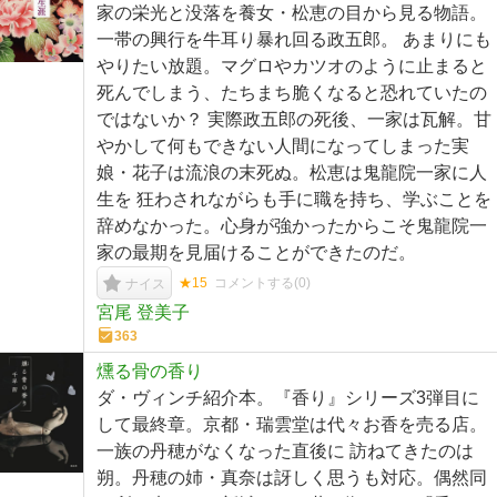
家の栄光と没落を養女・松恵の目から見る物語。
一帯の興行を牛耳り暴れ回る政五郎。 あまりにも
やりたい放題。マグロやカツオのように止まると
死んでしまう、たちまち脆くなると恐れていたの
ではないか？ 実際政五郎の死後、一家は瓦解。甘
やかして何もできない人間になってしまった実
娘・花子は流浪の末死ぬ。松恵は鬼龍院一家に人
生を 狂わされながらも手に職を持ち、学ぶことを
辞めなかった。心身が強かったからこそ鬼龍院一
家の最期を見届けることができたのだ。
★15
コメントする(
0
)
ナイス
宮尾 登美子
363
燻る骨の香り
ダ・ヴィンチ紹介本。『香り』シリーズ3弾目に
して最終章。京都・瑞雲堂は代々お香を売る店。
一族の丹穂がなくなった直後に 訪ねてきたのは
朔。丹穂の姉・真奈は訝しく思うも対応。偶然同